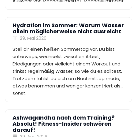
Auswahl: von Magnesiumcitrat, Magnesiummalat
und Magnesiumbisglycinat bis hin zu
Magnesium-Komplexen.
Hydration im Sommer: Warum Wasser
allein möglicherweise nicht ausreicht
29. Mai 2026
Stell dir einen heißen Sommertag vor. Du bist
unterwegs, wechselst zwischen Arbeit,
Erledigungen oder vielleicht einem Workout und
trinkst regelmäßig Wasser, so wie du es solltest.
Trotzdem fühlst du dich am Nachmittag müde,
etwas benommen und weniger konzentriert als
sonst.
Ashwagandha nach dem Training?
Absolut! Fitness-Insider schwören
darauf!
29. Apr. 2026