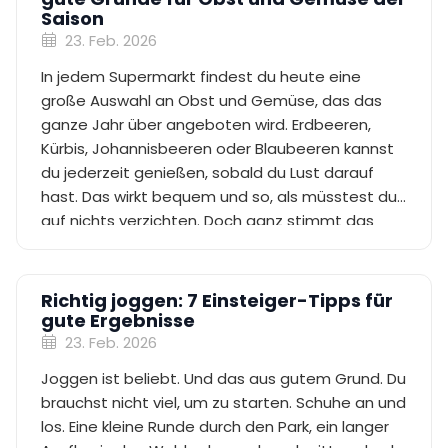
Saison
23. Feb. 2026
In jedem Supermarkt findest du heute eine
große Auswahl an Obst und Gemüse, das das
ganze Jahr über angeboten wird. Erdbeeren,
Kürbis, Johannisbeeren oder Blaubeeren kannst
du jederzeit genießen, sobald du Lust darauf
hast. Das wirkt bequem und so, als müsstest du
auf nichts verzichten. Doch ganz stimmt das
nicht. Denn tatsächlich verzichtest du bei
ganzjährig verfügbarer Ware oft auf vieles: auf
intensiven Geschmack, auf wertvolle Vitamine
Richtig joggen: 7 Einsteiger-Tipps für
und auf wichtige Spurenelemente und
gute Ergebnisse
Mineralstoffe. Dazu kommt, dass importiertes
23. Feb. 2026
Obst und Gemüse häufig lange Transportwege
Joggen ist beliebt. Und das aus gutem Grund. Du
hinter sich hat und dadurch eine schlechte
brauchst nicht viel, um zu starten. Schuhe an und
Ökobilanz aufweist.
los. Eine kleine Runde durch den Park, ein langer