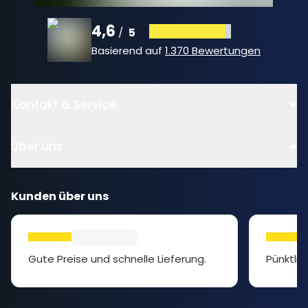
4,6
5
/
Basierend auf
1.370 Bewertungen
Kontakt & Service
Über uns
Kunden über uns
Gute Preise und schnelle Lieferung.
Pünktlic