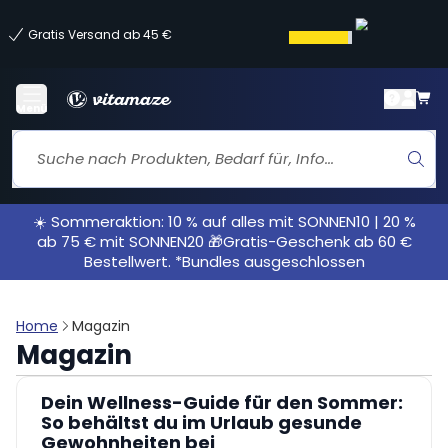
Gratis Versand ab 45 €
Menü
☀️ Sommeraktion: 10 % auf alles mit SONNEN10 | 20 %
ab 75 € mit SONNEN20 🎁Gratis-Geschenk ab 60 €
Bestellwert. *Bundles ausgeschlossen
Home
Magazin
Magazin
Dein Wellness-Guide für den Sommer:
So behältst du im Urlaub gesunde
Gewohnheiten bei