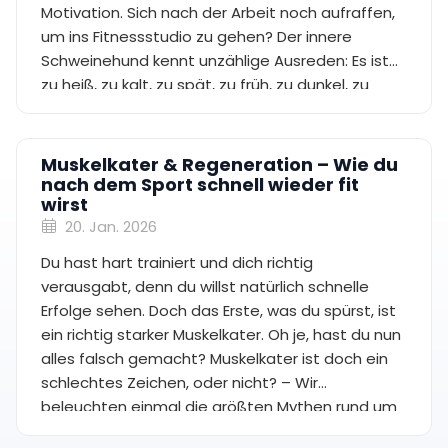
Motivation. Sich nach der Arbeit noch aufraffen,
um ins Fitnessstudio zu gehen? Der innere
Schweinehund kennt unzählige Ausreden: Es ist
zu heiß, zu kalt, zu spät, zu früh, zu dunkel, zu
nass, zu weit weg. Ab jetzt ist Schluss damit! Wir
zeigen dir, wie du deinen inneren Schweinehund
austrickst und richtig motiviert trainierst.
Muskelkater & Regeneration – Wie du
nach dem Sport schnell wieder fit
wirst
20. Jan. 2026
Du hast hart trainiert und dich richtig
verausgabt, denn du willst natürlich schnelle
Erfolge sehen. Doch das Erste, was du spürst, ist
ein richtig starker Muskelkater. Oh je, hast du nun
alles falsch gemacht? Muskelkater ist doch ein
schlechtes Zeichen, oder nicht? – Wir
beleuchten einmal die größten Mythen rund um
Muskelkater und Regeneration.