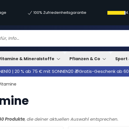
tage
100% Zufriedenheitsgarantie
4
Vitamine & Mineralstoffe
Pflanzen & Co
Sport 
NNEN10 | 20 % ab 75 € mit SONNEN20 🎁Gratis-Geschenk ab 60
Vitamine
amine
40 Produkte
, die deiner aktuellen Auswahl entsprechen.