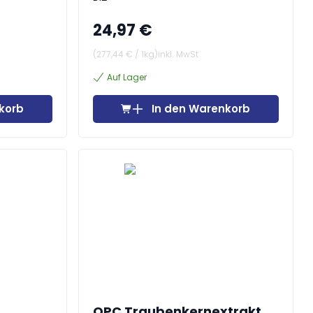
24,97 €
(
277,44 €
/
1kg
)
inkl. MwSt
Auf Lager
korb
In den Warenkorb
OPC Traubenkernextrakt