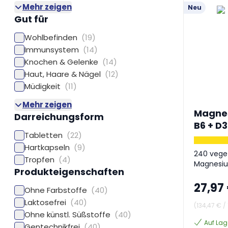
Mehr zeigen
Neu
Gut für
Wohlbefinden
(19)
Immunsystem
(14)
Knochen & Gelenke
(14)
Haut, Haare & Nägel
(12)
Müdigkeit
(11)
Mehr zeigen
Magnes
Darreichungsform
B6 + D3
Tabletten
(22)
Hartkapseln
(9)
240 veget
Tropfen
(4)
Magnesiu
Produkteigenschaften
27,97
Ohne Farbstoffe
(40)
Laktosefrei
(40)
(
134,47 €
/
Ohne künstl. Süßstoffe
(40)
Auf Lag
Gentechnikfrei
(40)