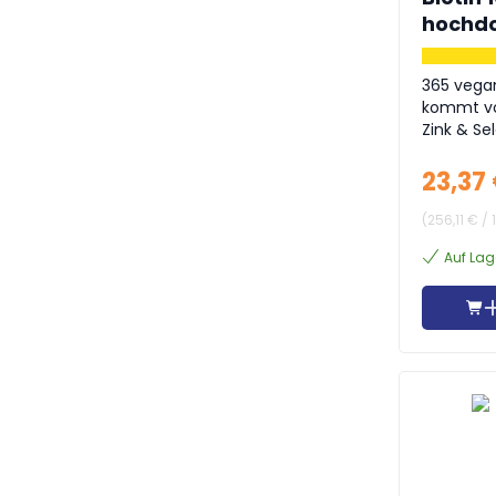
hochdos
365 vega
kommt von
Zink & Se
23,37
(
256,11 €
/
Auf Lag