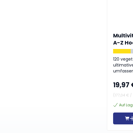
Multivi
A-Z Ho
120 veget
ultimativ
umfassen
19,97
(
177,04 €
/
Auf Lag