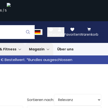
.6
/
5
Hilfe
Konto
Favoriten
Warenkorb
& Fitness
Magazin
Über uns
 € Bestellwert. *Bundles ausgeschlossen
Sortieren nach: