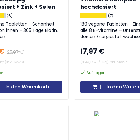
iert + Zink + Selen
hochdosiert
(6)
(7)
ne Tabletten - Schönheit
180 vegane Tabletten - Ein
 innen – 365 Tage Biotin,
alle 8 B-Vitamine – Unterst
len
deinen Energiestoffwechse
natürliche Weise
 €
17,97 €
25,97 €
1kg
)
inkl. MwSt
(
499,17 €
/
1kg
)
inkl. MwSt
er
Auf Lager
In den Warenkorb
In den Waren