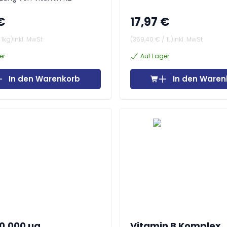
€
17,97 €
/
1kg
)
inkl. MwSt
(
359,40 €
/
1L
)
inkl. MwSt
er
Auf Lager
In den Warenkorb
In den Waren
10.000 µg
Vitamin B Komplex