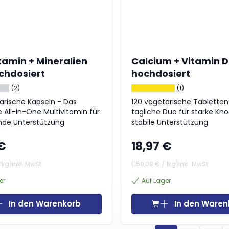
tamin + Mineralien
Calcium + Vitamin D
chdosiert
hochdosiert
(2)
(1)
arische Kapseln - Das
120 vegetarische Tabletten
e All-in-One Multivitamin für
tägliche Duo für starke Kn
de Unterstützung
stabile Unterstützung
 €
18,97 €
1kg
)
inkl. MwSt
(
158,08 €
/
1kg
)
inkl. MwSt
er
Auf Lager
In den Warenkorb
In den Waren