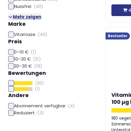
Nussfrei
(40)
Mehr zeigen
Marke
Vitamaze
(40)
Bestseller
Preis
0–10 €
(1)
10–20 €
(21)
20–30 €
(18)
Bewertungen
(26)
(1)
Vitamin
Andere
100 µg
Abonnement verfügbar
(4)
Reduziert
(3)
180 veget
Sonnensc
Unterstüt