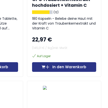
hochdosiert + Vitamin C
(12)
e Tablette,
180 Kapseln - Belebe deine Haut mit
ütze
der Kraft von Traubenkernextrakt und
l auf
Vitamin C
22,97 €
(
145,01 €
/
1kg
)
inkl. MwSt
Auf Lager
korb
In den Warenkorb