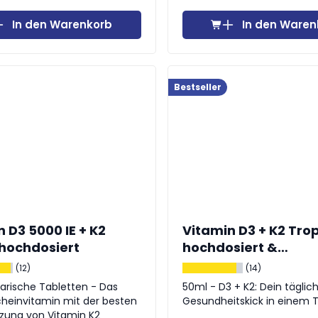
In den Warenkorb
In den Waren
Bestseller
 D3 5000 IE + K2
Vitamin D3 + K2 Tro
 hochdosiert
hochdosiert &
vegetarisch
(12)
(14)
arische Tabletten - Das
50ml - D3 + K2: Dein täglic
heinvitamin mit der besten
Gesundheitskick in einem 
zung von Vitamin K2