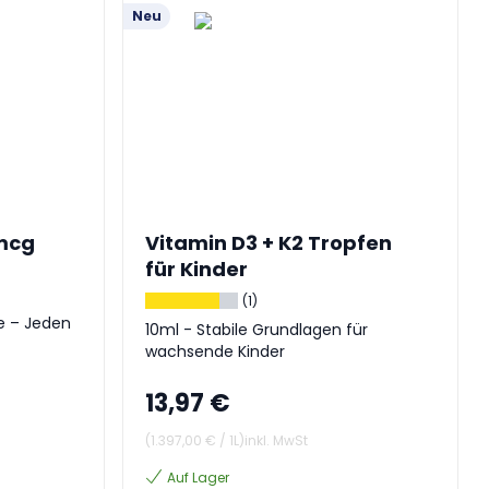
Neu
 mcg
Vitamin D3 + K2 Tropfen
für Kinder
(1)
e – Jeden
10ml - Stabile Grundlagen für
wachsende Kinder
13,97 €
(
1.397,00 €
/
1L
)
inkl. MwSt
Auf Lager