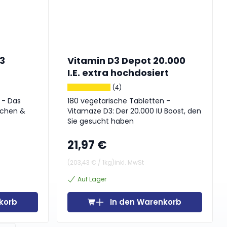
3
Vitamin D3 Depot 20.000
I.E. extra hochdosiert
(4)
 - Das
180 vegetarische Tabletten -
ochen &
Vitamaze D3: Der 20.000 IU Boost, den
Sie gesucht haben
21,97 €
(
203,43 €
/
1kg
)
inkl. MwSt
Auf Lager
korb
In den Warenkorb