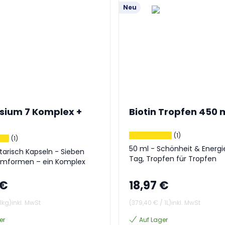
Neu
ium 7 Komplex +
Biotin Tropfen 450
(1)
(1)
50 ml - Schönheit & Energi
arisch Kapseln - Sieben
Tag, Tropfen für Tropfen
mformen – ein Komplex
 €
18,97 €
1kg
)
inkl. MwSt
(
379,40 €
/
1L
)
inkl. MwSt
er
Auf Lager