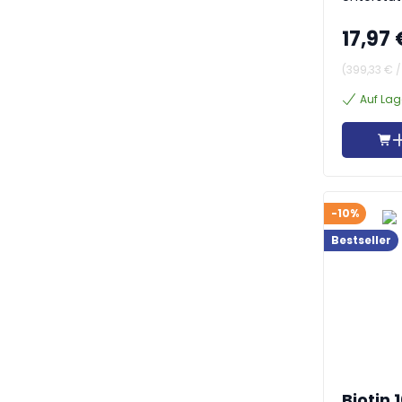
17,97 
(
399,33 €
Auf Lag
-10%
Bestseller
Biotin 