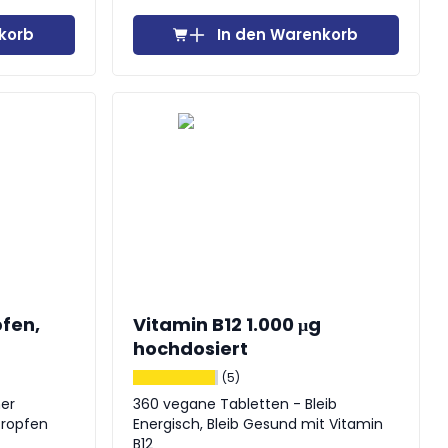
korb
In den Warenkorb
pfen,
Vitamin B12 1.000 μg
hochdosiert
(5)
her
360 vegane Tabletten - Bleib
Tropfen
Energisch, Bleib Gesund mit Vitamin
B12