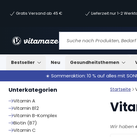
Gratis Versand ab 45 €
Lieferzeit nur 1-2 Werk
Bestseller
Neu
Gesundheitsthemen
☀️ Sommeraktion: 10 % auf alles mit SO
Unterkategorien
Startseite
Vitamin A
Vit
Vitamin B12
Vitamin B-Komplex
Biotin (B7)
Wir haben
Vitamin C