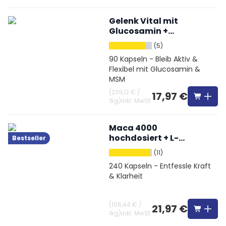
Gelenk Vital mit
Glucosamin +
Chondroitin + MSM +
(5)
Hyaluronsäure
90 Kapseln - Bleib Aktiv &
Flexibel mit Glucosamin &
MSM
(
239,12 €
/
17,97 €
1kg
)
inkl. MwSt
Maca 4000
hochdosiert + L-
Bestseller
Arginin + Vitamine +
(11)
Zink
240 Kapseln - Entfessle Kraft
& Klarheit
(
106,44 €
/
21,97 €
1kg
)
inkl. MwSt