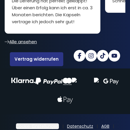
Die Lieferung hat perfekt geklappt!
Schnell 
Über einen Erfolg kann ich erst in ca. 3
Monaten berichten. Die Kapseln
vertrage ich jedoch sehr gut!
Alle ansehen
Vertrag widerrufen
Cookie-Einstellungen
Datenschutz
AGB