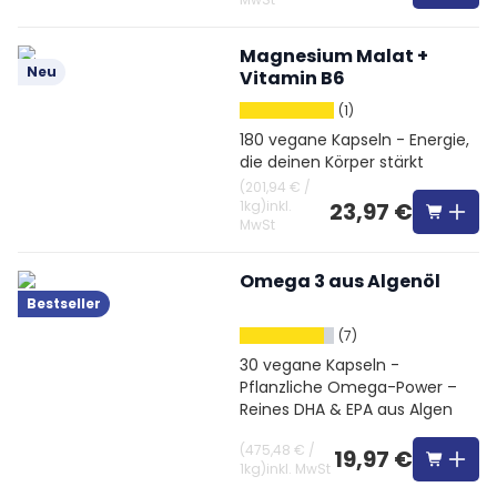
Magnesium Malat +
Neu
Vitamin B6
(1)
180 vegane Kapseln - Energie,
die deinen Körper stärkt
(
201,94 €
/
1kg
)
inkl.
23,97 €
MwSt
Omega 3 aus Algenöl
Bestseller
(7)
30 vegane Kapseln -
Pflanzliche Omega-Power –
Reines DHA & EPA aus Algen
(
475,48 €
/
19,97 €
1kg
)
inkl. MwSt