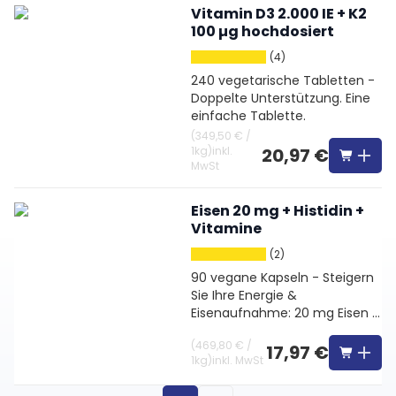
Vitamin D3 2.000 IE + K2
100 µg hochdosiert
(4)
240 vegetarische Tabletten -
Doppelte Unterstützung. Eine
einfache Tablette.
(
349,50 €
/
1kg
)
inkl.
20,97 €
MwSt
Eisen 20 mg + Histidin +
Vitamine
(2)
90 vegane Kapseln - Steigern
Sie Ihre Energie &
Eisenaufnahme: 20 mg Eisen +
Histidin + Vitamine
(
469,80 €
/
17,97 €
1kg
)
inkl. MwSt