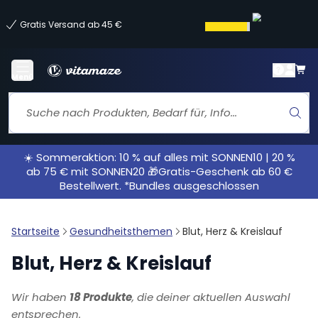
Gratis Versand ab 45 €
Menü
☀️ Sommeraktion: 10 % auf alles mit SONNEN10 | 20 %
ab 75 € mit SONNEN20 🎁Gratis-Geschenk ab 60 €
Bestellwert. *Bundles ausgeschlossen
Startseite
Gesundheitsthemen
Blut, Herz & Kreislauf
Blut, Herz & Kreislauf
Wir haben
18 Produkte
, die deiner aktuellen Auswahl
entsprechen.