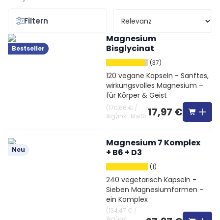
Filtern
Magnesium
Bisglycinat
Bestseller
(37)
120 vegane Kapseln - Sanftes,
wirkungsvolles Magnesium –
für Körper & Geist
(
170,66 €
/
17,97 €
1kg
)
inkl. MwSt
Magnesium 7 Komplex
Neu
+ B6 + D3
(1)
240 vegetarisch Kapseln -
Sieben Magnesiumformen –
ein Komplex
(
134,47 €
/
1kg
)
inkl.