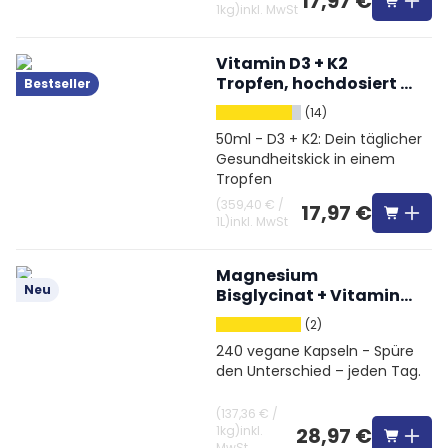
17,97 €
1kg
)
inkl. MwSt
Vitamin D3 + K2
Tropfen, hochdosiert &
Bestseller
vegetarisch
(14)
50ml - D3 + K2: Dein täglicher
Gesundheitskick in einem
Tropfen
(
359,40 €
/
17,97 €
1L
)
inkl. MwSt
Magnesium
Neu
Bisglycinat + Vitamin
B6
(2)
240 vegane Kapseln - Spüre
den Unterschied – jeden Tag.
(
137,36 €
/
1kg
)
inkl.
28,97 €
MwSt