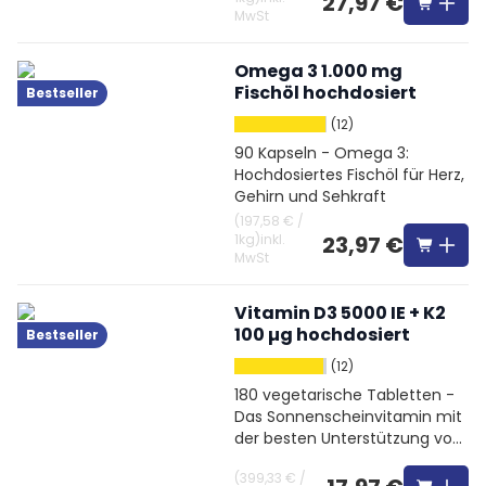
27,97 €
MwSt
Omega 3 1.000 mg
Fischöl hochdosiert
Bestseller
(12)
90 Kapseln - Omega 3:
Hochdosiertes Fischöl für Herz,
Gehirn und Sehkraft
(
197,58 €
/
1kg
)
inkl.
23,97 €
MwSt
Vitamin D3 5000 IE + K2
100 µg hochdosiert
Bestseller
(12)
180 vegetarische Tabletten -
Das Sonnenscheinvitamin mit
der besten Unterstützung von
Vitamin K2
(
399,33 €
/