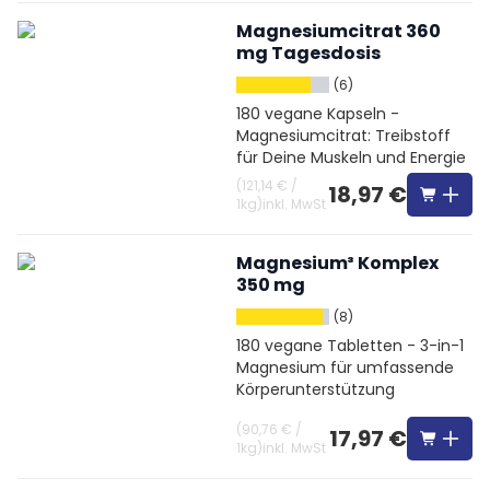
Magnesiumcitrat 360
mg Tagesdosis
(6)
180 vegane Kapseln -
Magnesiumcitrat: Treibstoff
für Deine Muskeln und Energie
(
121,14 €
/
18,97 €
1kg
)
inkl. MwSt
Magnesium³ Komplex
350 mg
(8)
180 vegane Tabletten - 3-in-1
Magnesium für umfassende
Körperunterstützung
(
90,76 €
/
17,97 €
1kg
)
inkl. MwSt