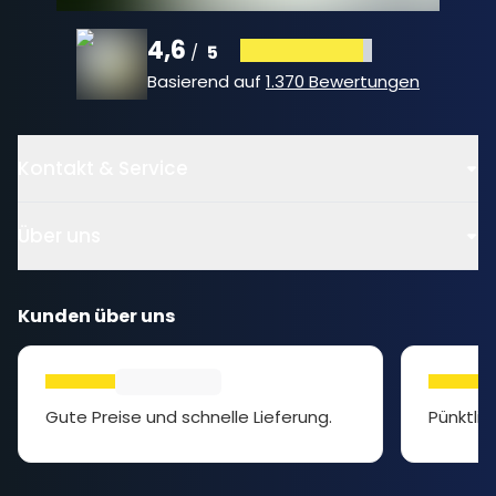
4,6
5
/
Basierend auf
1.370 Bewertungen
Kontakt & Service
Über uns
Kunden über uns
Gute Preise und schnelle Lieferung.
Pünktlic