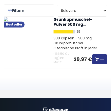
Filtern
Grünlippmuschel-
Pulver 500 mg
Bestseller
hochdosiert
(5)
300 Kapseln - 500 mg
Grünlippmuschel –
Ozeanische Kraft in jeder
Kapsel
(
166,50 €
/
1kg
)
inkl.
29,97 €
MwSt