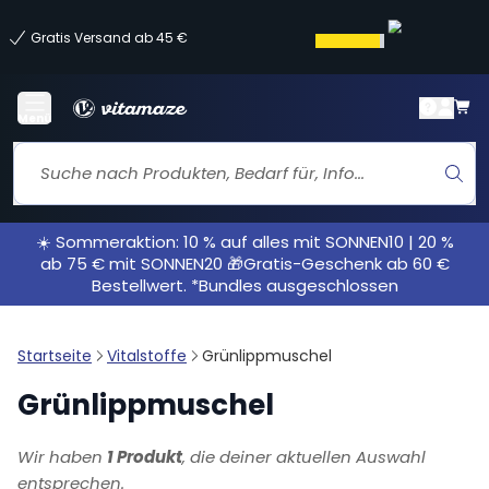
Gratis Versand ab 45 €
Menü
☀️ Sommeraktion: 10 % auf alles mit SONNEN10 | 20 %
ab 75 € mit SONNEN20 🎁Gratis-Geschenk ab 60 €
Bestellwert. *Bundles ausgeschlossen
Startseite
Vitalstoffe
Grünlippmuschel
Grünlippmuschel
Wir haben
1 Produkt
, die deiner aktuellen Auswahl
entsprechen.