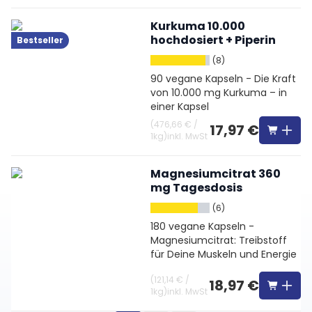
Kurkuma 10.000
hochdosiert + Piperin
Bestseller
(8)
90 vegane Kapseln - Die Kraft
von 10.000 mg Kurkuma – in
einer Kapsel
(
476,66 €
/
17,97 €
1kg
)
inkl. MwSt
Magnesiumcitrat 360
mg Tagesdosis
(6)
180 vegane Kapseln -
Magnesiumcitrat: Treibstoff
für Deine Muskeln und Energie
(
121,14 €
/
18,97 €
1kg
)
inkl. MwSt