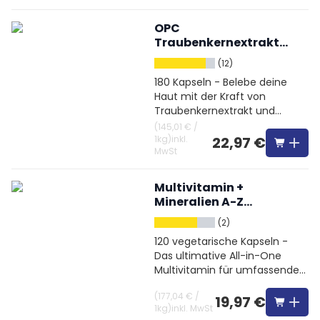
OPC
Traubenkernextrakt
hochdosiert + Vitamin
(12)
C
180 Kapseln - Belebe deine
Haut mit der Kraft von
Traubenkernextrakt und
Vitamin C
(
145,01 €
/
1kg
)
inkl.
22,97 €
MwSt
Multivitamin +
Mineralien A-Z
Hochdosiert
(2)
120 vegetarische Kapseln -
Das ultimative All-in-One
Multivitamin für umfassende
Unterstützung
(
177,04 €
/
19,97 €
1kg
)
inkl. MwSt