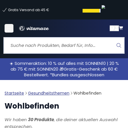
Gratis Versand ab 45 €
Menü
☀️ Sommeraktion: 10 % auf alles mit SONNEN10 | 20 %
ab 75 € mit SONNEN20 🎁Gratis-Geschenk ab 60 €
Bestellwert. *Bundles ausgeschlossen
Startseite
Gesundheitsthemen
Wohlbefinden
Wohlbefinden
Wir haben
30 Produkte
, die deiner aktuellen Auswahl
entsprechen.