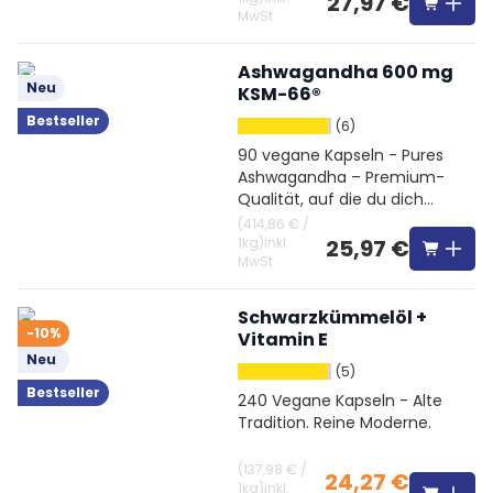
27,97 €
MwSt
Ashwagandha 600 mg
Neu
KSM-66®
Bestseller
(6)
90 vegane Kapseln - Pures
Ashwagandha – Premium-
Qualität, auf die du dich
verlassen kannst
(
414,86 €
/
1kg
)
inkl.
25,97 €
MwSt
Schwarzkümmelöl +
-10%
Vitamin E
Neu
(5)
Bestseller
240 Vegane Kapseln - Alte
Tradition. Reine Moderne.
(
137,98 €
/
24,27 €
1kg
)
inkl.