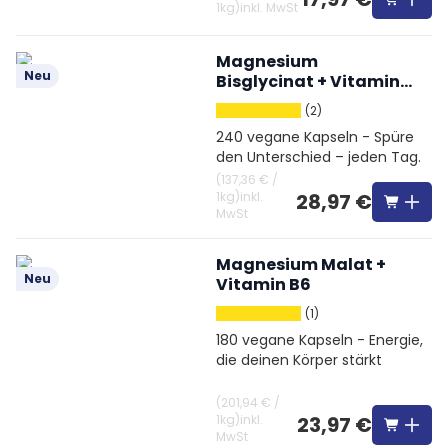
1kg
)
inkl. MwSt
Magnesium
Neu
Bisglycinat + Vitamin
B6
(2)
240 vegane Kapseln - Spüre
den Unterschied – jeden Tag.
(
137,36 €
/
1kg
)
inkl.
28,97 €
MwSt
Magnesium Malat +
Neu
Vitamin B6
(1)
180 vegane Kapseln - Energie,
die deinen Körper stärkt
(
201,94 €
/
1kg
)
inkl.
23,97 €
MwSt