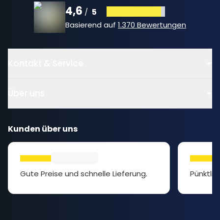
4,6
5
/
Basierend auf
1.370 Bewertungen
Kontakt & Service
Über uns
Kunden über uns
Gute Preise und schnelle Lieferung.
Pünktlic