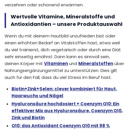
verzehren oder schonend erwärmen.
Wertvolle Vitamine, Mineralstoffe und
Antioxidantien – unsere Produktauswahl
Wenn du mit deinem Hautbild unzufrieden bist oder
einen erhöhten Bedarf an Vitalstoffen hast, etwa weil
du viel trainierst, dich vegetarisch oder durch eine Diät
sehr einseitig ernährst: Dann kann es sinnvoll sein,
deinen Körper mit
Vitaminen
und
Mineralstoffen
über
Nahrungsergänzungsmittel zu unterstützen. Dies gilt
auch für den Fall, dass du viel Stress im Beruf hast.
Biotin+Zink+Selen: clever kombiniert für Haut,
Haarwuchs und Nägel
Hyaluronsäure hochdosiert + Coenzym Q10: Ein
effektiver Mix aus Hyaluronsäure, Coenzym Q10,
Zink und Biotin
Q10: das Antioxidant Coenzym Q10 mit 98 %