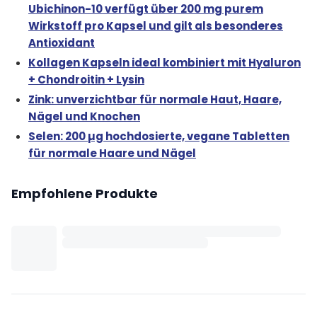
Ubichinon-10 verfügt über 200 mg purem
Wirkstoff pro Kapsel und gilt als besonderes
Antioxidant
Kollagen Kapseln ideal kombiniert mit Hyaluron
+ Chondroitin + Lysin
Zink: unverzichtbar für normale Haut, Haare,
Nägel und Knochen
Selen: 200 µg hochdosierte, vegane Tabletten
für normale Haare und Nägel
Empfohlene Produkte