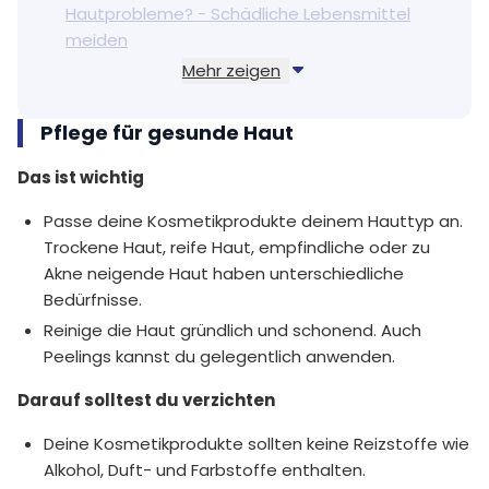
Hautprobleme? - Schädliche Lebensmittel
meiden
Mehr zeigen
Trinken Sie ausreichend Wasser
Gesunde Ernährung für eine gesunde Haut
Pflege für gesunde Haut
Wertvolle Vitamine, Mineralstoffe und
Antioxidantien – unsere Produktauswahl
Das ist wichtig
Passe deine Kosmetikprodukte deinem Hauttyp an.
Trockene Haut, reife Haut, empfindliche oder zu
Akne neigende Haut haben unterschiedliche
Bedürfnisse.
Reinige die Haut gründlich und schonend. Auch
Peelings kannst du gelegentlich anwenden.
Darauf solltest du verzichten
Deine Kosmetikprodukte sollten keine Reizstoffe wie
Alkohol, Duft- und Farbstoffe enthalten.