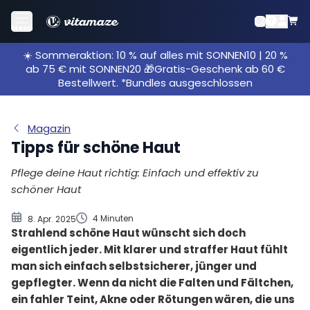
Pflege für gesunde Haut
Menü
Sonnenschutz gegen vorzeitige Hautalterung
☀️ Sommeraktion: 10 % auf alles mit SONNEN10 | 20 %
Gesunde Haut durch Sport
ab 75 € mit SONNEN20 🎁Gratis-Geschenk ab 60 €
Schöne Haut im Schlaf
Bestellwert. *Bundles ausgeschlossen
Hautprobleme? - Schädliche Lebensmittel meiden
Trinken Sie ausreichend Wasser
Magazin
Gesunde Ernährung für eine gesunde Haut
Tipps für schöne Haut
Wertvolle Vitamine, Mineralstoffe und
Pflege deine Haut richtig: Einfach und effektiv zu
Antioxidantien – unsere Produktauswahl
schöner Haut
4 Minuten
8. Apr. 2025
Strahlend schöne Haut wünscht sich doch
eigentlich jeder. Mit klarer und straffer Haut fühlt
man sich einfach selbstsicherer, jünger und
gepflegter. Wenn da nicht die Falten und Fältchen,
ein fahler Teint, Akne oder Rötungen wären, die uns