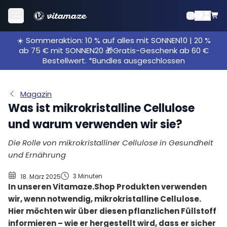
Mikrokristalline Cellulose: die Fakten
Menü
Was ist überhaupt mikrokristalline Cellulose?
☀️ Sommeraktion: 10 % auf alles mit SONNEN10 | 20 %
Wie wird mikrokristalline Cellulose hergestellt?
ab 75 € mit SONNEN20 🎁Gratis-Geschenk ab 60 €
Warum verwendet Vitamaze mikrokristalline
Bestellwert. *Bundles ausgeschlossen
Cellulose?
Wie unbedenklich ist mikrokristalline Cellulose?
Magazin
Gibt es Nanopartikel in mikrokristalliner Cellulose?
Was ist mikrokristalline Cellulose
und warum verwenden wir sie?
Die Rolle von mikrokristalliner Cellulose in Gesundheit
und Ernährung
3 Minuten
18. März 2025
In unseren Vitamaze.Shop Produkten verwenden
wir, wenn notwendig, mikrokristalline Cellulose.
Hier möchten wir über diesen pflanzlichen Füllstoff
informieren – wie er hergestellt wird, dass er sicher