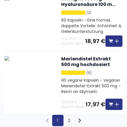
Hyaluronsäure 100 mg
hochdosiert
(2)
60 Kapseln - Eine Formel,
doppelte Vorteile: Schönheit &
Gelenkunterstützung
(
430,16 €
/
18,97 €
1kg
)
inkl. MwSt
Mariendistel Extrakt
500 mg hochdosiert
(5)
90 vegane Kapseln - Veganer
Mariendistel-Extrakt 500 mg –
Reich an Silymarin
(
335,89 €
/
17,97 €
1kg
)
inkl. MwSt
1
2