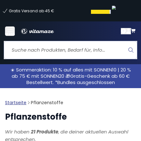
Gratis Versand ab 45 €
Menü
☀️ Sommeraktion: 10 % auf alles mit SONNEN10 | 20 %
ab 75 € mit SONNEN20 🎁Gratis-Geschenk ab 60 €
Bestellwert. *Bundles ausgeschlossen
Startseite
Pflanzenstoffe
Pflanzenstoffe
Wir haben
21 Produkte
, die deiner aktuellen Auswahl
entsprechen.