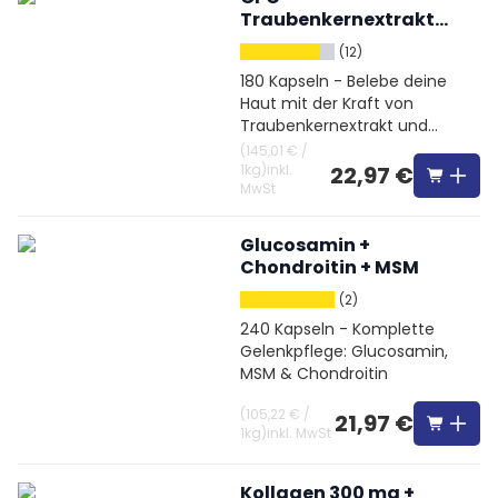
Traubenkernextrakt
hochdosiert + Vitamin
(12)
C
180 Kapseln - Belebe deine
Haut mit der Kraft von
Traubenkernextrakt und
Vitamin C
(
145,01 €
/
1kg
)
inkl.
22,97 €
MwSt
Glucosamin +
Chondroitin + MSM
(2)
240 Kapseln - Komplette
Gelenkpflege: Glucosamin,
MSM & Chondroitin
(
105,22 €
/
21,97 €
1kg
)
inkl. MwSt
Kollagen 300 mg +