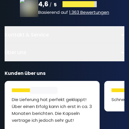
4,6
5
/
Basierend auf
1.363 Bewertungen
Kontakt & Service
Über uns
Kunden über uns
Die Lieferung hat perfekt geklappt!
Schnell 
Über einen Erfolg kann ich erst in ca. 3
Monaten berichten. Die Kapseln
vertrage ich jedoch sehr gut!