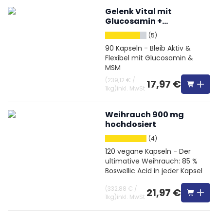
Gelenk Vital mit
Glucosamin +
Chondroitin + MSM +
(5)
Hyaluronsäure
90 Kapseln - Bleib Aktiv &
Flexibel mit Glucosamin &
MSM
(
239,12 €
/
17,97 €
1kg
)
inkl. MwSt
Weihrauch 900 mg
hochdosiert
(4)
120 vegane Kapseln - Der
ultimative Weihrauch: 85 %
Boswellic Acid in jeder Kapsel
(
332,88 €
/
21,97 €
1kg
)
inkl. MwSt