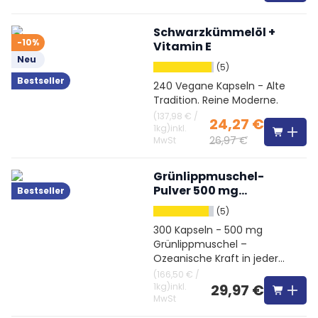
Schwarzkümmelöl +
-10%
Vitamin E
Neu
(5)
Bestseller
240 Vegane Kapseln - Alte
Tradition. Reine Moderne.
(
137,98 €
/
24,27 €
1kg
)
inkl.
26,97 €
MwSt
Grünlippmuschel-
Pulver 500 mg
Bestseller
hochdosiert
(5)
300 Kapseln - 500 mg
Grünlippmuschel –
Ozeanische Kraft in jeder
Kapsel
(
166,50 €
/
1kg
)
inkl.
29,97 €
MwSt