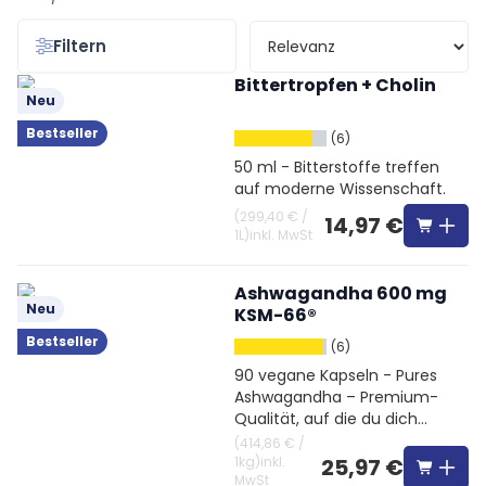
Filtern
Bittertropfen + Cholin
Neu
Bestseller
(6)
50 ml - Bitterstoffe treffen
auf moderne Wissenschaft.
(
299,40 €
/
14,97 €
1L
)
inkl. MwSt
Ashwagandha 600 mg
Neu
KSM-66®
Bestseller
(6)
90 vegane Kapseln - Pures
Ashwagandha – Premium-
Qualität, auf die du dich
verlassen kannst
(
414,86 €
/
1kg
)
inkl.
25,97 €
MwSt