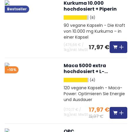
Kurkuma 10.000
hochdosiert + Piperin
Bestseller
(8)
90 vegane Kapseln - Die Kraft
von 10.000 mg Kurkuma – in
einer Kapsel
(
476,66 €
/
17,97 €
1kg
)
inkl. MwSt
Maca 5000 extra
-10%
hochdosiert + L-
Arginin + OPC +
(4)
Vitamine + Zink
120 vegane Kapseln - Maca-
Power: Optimieren Sie Energie
und Ausdauer
17,97 €
(
170,17 €
/
1kg
)
inkl. MwSt
19,97 €
OPC