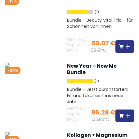
-15%
(1)
Bundle - Beauty Vital Trio - für
Schönheit von innen
(
168,47 €
/
50,07 €
1kg
)
inkl.
58,91 €
MwSt
New Year – New Me
-20%
Bundle
(1)
Bundle - Jetzt durchstarten:
Fit und fokussiert ins neue
Jahr
(
116,93 €
/
86,28 €
1kg
)
inkl.
107,85 €
MwSt
Kollagen + Magnesium