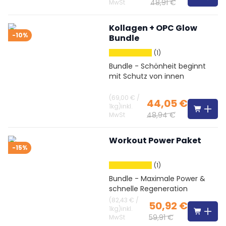
48,91 €
MwSt
Kollagen + OPC Glow
-10%
Bundle
(1)
Bundle - Schönheit beginnt
mit Schutz von innen
(
69,00 €
/
44,05 €
1kg
)
inkl.
48,94 €
MwSt
Workout Power Paket
-15%
(1)
Bundle - Maximale Power &
schnelle Regeneration
(
82,43 €
/
50,92 €
1kg
)
inkl.
59,91 €
MwSt