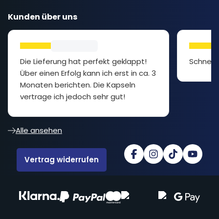
Kunden über uns
Die Lieferung hat perfekt geklappt!
Schnell 
Über einen Erfolg kann ich erst in ca. 3
Monaten berichten. Die Kapseln
vertrage ich jedoch sehr gut!
Alle ansehen
Vertrag widerrufen