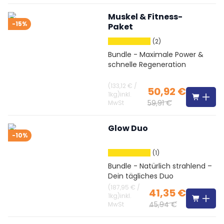
Muskel & Fitness-
-15%
Paket
(2)
Bundle - Maximale Power &
schnelle Regeneration
(
133,12 €
/
50,92 €
1kg
)
inkl.
59,91 €
MwSt
Glow Duo
-10%
(1)
Bundle - Natürlich strahlend –
Dein tägliches Duo
(
187,95 €
/
41,35 €
1kg
)
inkl.
45,94 €
MwSt