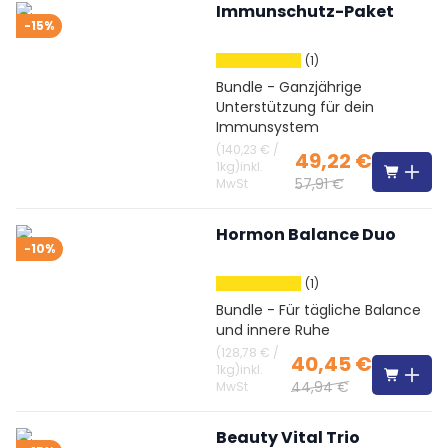
Immunschutz-Paket
-15%
(1)
Bundle - Ganzjährige
Unterstützung für dein
Immunsystem
(
140,23 €
/
49,22 €
1kg
)
inkl.
57,91 €
MwSt
Hormon Balance Duo
-10%
(1)
Bundle - Für tägliche Balance
und innere Ruhe
(
128,78 €
/
40,45 €
1kg
)
inkl.
44,94 €
MwSt
Beauty Vital Trio