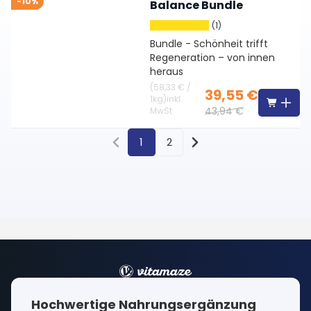
-10%
Balance Bundle
(1)
Bundle - Schönheit trifft
Regeneration – von innen
heraus
(
58,33 €
/
39,55 €
1kg
)
inkl.
43,94 €
MwSt
1
2
Hochwertige Nahrungsergänzung