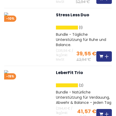
52,94 €
MwSt
Stress Less Duo
-10%
(1)
Bundle - Tägliche
Unterstützung für Ruhe und
Balance.
(
235,56 €
/
39,55 €
1kg
)
inkl.
43,94 €
MwSt
LeberFit Trio
-15%
(2)
Bundle - Natürliche
Unterstützung für Verdauung,
Abwehr & Balance – jeden Tag
(
294,41 €
/
41,57 €
1kg
)
inkl.