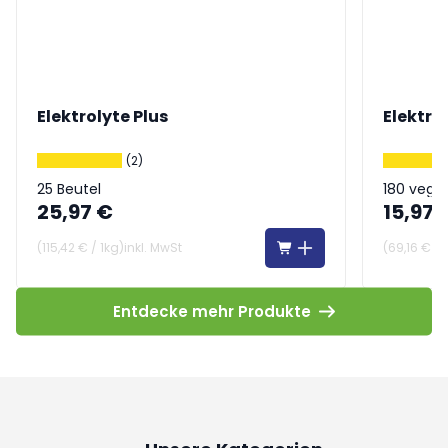
Elektrolyte Plus
Elektro
(2)
25 Beutel
180 vega
25,97 €
15,97 
(
115,42 €
/
1kg
)
inkl. MwSt
(
69,16 €
/
Entdecke mehr Produkte