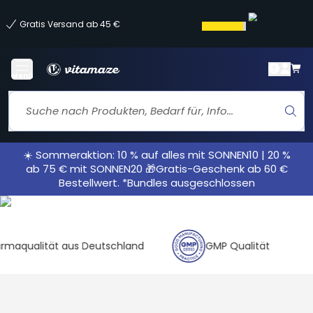
Gratis Versand ab 45 €
Menü
☀️ Sommeraktion: 10 % auf alles mit SONNEN10 | 20 %
ab 75 € mit SONNEN20 🎁Gratis-Geschenk ab 60 €
Bestellwert. *Bundles ausgeschlossen
alität aus Deutschland
GMP Qualität