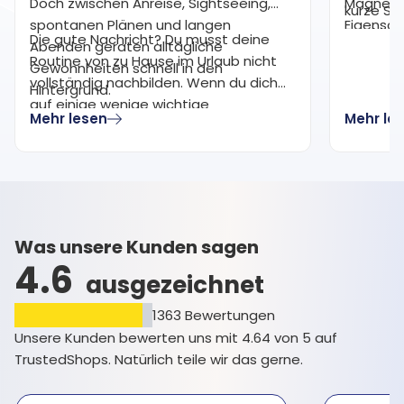
Doch zwischen Anreise, Sightseeing,
Magnesiu
kurze Su
spontanen Plänen und langen
Eigensch
von Magn
Die gute Nachricht? Du musst deine
Abenden geraten alltägliche
haben. M
Magnesi
Routine von zu Hause im Urlaub nicht
Gewohnheiten schnell in den
für die 
Magnesiu
vollständig nachbilden. Wenn du dich
Hintergrund.
werden g
Magnesi
auf einige wenige wichtige
Lebensst
Mehr lesen
Mehr le
Gewohnheiten konzentrierst, kannst du
Verdauun
ein Gefühl von Balance und
oder als
Beständigkeit bewahren, ohne dass
gewählt.
dein Urlaubserlebnis darunter leidet.
Was unsere Kunden sagen
4.6
ausgezeichnet
1363
Bewertungen
Unsere Kunden bewerten uns mit 4.64 von 5 auf
TrustedShops. Natürlich teile wir das gerne.