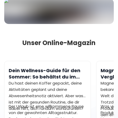
Unser Online-Magazin
Dein Wellness-Guide für den
Magne
Sommer: So behältst du im
Vergle
Urlaub gesunde
dir?
Du hast deinen Koffer gepackt, deine
Magnesi
Gewohnheiten bei
Aktivitäten geplant und deine
bekannte
Abwesenheitsnotiz aktiviert. Aber was
Welt der
ist mit der gesunden Routine, die dir
Trotzdem
Der Urlaub ist eine willkommene Pause
Was viele
dabei hilft, dich rundum wohlzufühlen?
Produkts 
von der gewohnten Alltagsstruktur.
Produkte
den erst