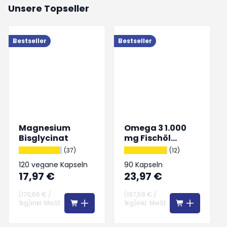
Unsere Topseller
Bestseller
Bestseller
B
Magnesium
Omega 3 1.000
Bisglycinat
mg Fischöl
hochdosiert
(37)
(12)
120 vegane Kapseln
90 Kapseln
17,97 €
23,97 €
(
170,66 €
/
(
197,58 €
/
1kg
)
inkl. MwSt
1kg
)
inkl. MwSt