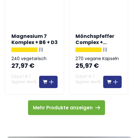
Magnesium 7
Mönchspfeffer
Komplex + B6 + D3
Complex +
Frauenmantel
(1)
(1)
240 vegetarisch
270 vegane Kapseln
27,97 €
25,97 €
Kapseln
(
134,47 €
/
(
331,67 €
/
1kg
)
inkl. MwSt
1kg
)
inkl. MwSt
Mehr Produkte anzeigen