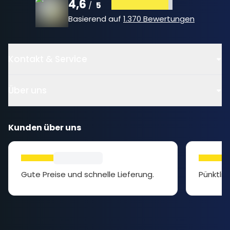
4,6
5
/
Basierend auf
1.370 Bewertungen
Kontakt & Service
Über uns
Kunden über uns
Gute Preise und schnelle Lieferung.
Pünktlic