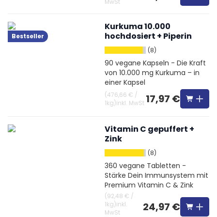
MwSt
Kurkuma 10.000
hochdosiert + Piperin
Bestseller
(8)
90 vegane Kapseln - Die Kraft
von 10.000 mg Kurkuma – in
einer Kapsel
(
476,66 €
/
17,97 €
1kg
)
inkl. MwSt
Vitamin C gepuffert +
Zink
(8)
360 vegane Tabletten -
Stärke Dein Immunsystem mit
Premium Vitamin C & Zink
(
92,48 €
/
1kg
)
inkl.
24,97 €
MwSt