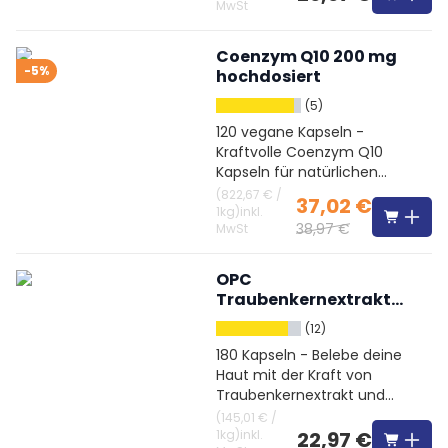
MwSt
Coenzym Q10 200 mg
-5%
hochdosiert
(5)
120 vegane Kapseln -
Kraftvolle Coenzym Q10
Kapseln für natürlichen
Antioxidans-Schutz
(
822,67 €
/
37,02 €
1kg
)
inkl.
38,97 €
MwSt
OPC
Traubenkernextrakt
hochdosiert + Vitamin
(12)
C
180 Kapseln - Belebe deine
Haut mit der Kraft von
Traubenkernextrakt und
Vitamin C
(
145,01 €
/
1kg
)
inkl.
22,97 €