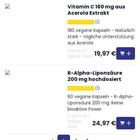
Vitamin C 160 mg aus
Acerola Extrakt
(1)
180 vegane Kapseln - Natürlich
stark – tägliche Unterstützung
aus Acerola
(
138,68 €
/
19,97 €
1kg
)
inkl. MwSt
R-Alpha-Liponsäure
200 mg hochdosiert
(1)
60 vegane Kapseln - R-Alpha-
Liponsäure 200 mg: Reine
bioaktive Power
(
1.280,51 €
/
1kg
)
inkl.
24,97 €
MwSt