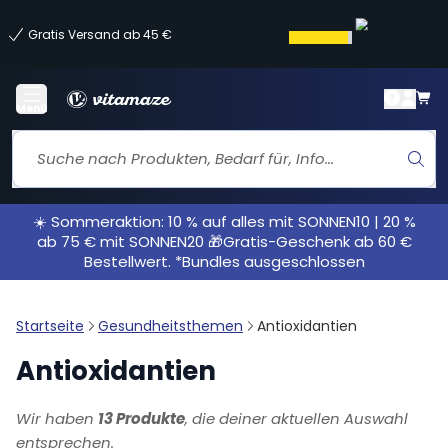
Gratis Versand ab 45 €
Menü
☀️ Sommeraktion: 10 % auf alles mit SONNEN10 | 20 %
ab 75 € mit SONNEN20 🎁Gratis-Geschenk ab 60 €
Bestellwert. *Bundles ausgeschlossen
Startseite
Gesundheitsthemen
Antioxidantien
Antioxidantien
Wir haben
13 Produkte
, die deiner aktuellen Auswahl
entsprechen.