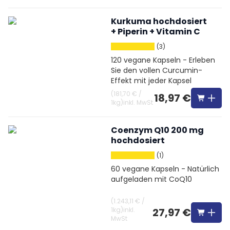
Kurkuma hochdosiert
+ Piperin + Vitamin C
(3)
120 vegane Kapseln - Erleben
Sie den vollen Curcumin-
Effekt mit jeder Kapsel
(
181,70 €
/
18,97 €
1kg
)
inkl. MwSt
Coenzym Q10 200 mg
hochdosiert
(1)
60 vegane Kapseln - Natürlich
aufgeladen mit CoQ10
(
1.243,11 €
/
1kg
)
inkl.
27,97 €
MwSt