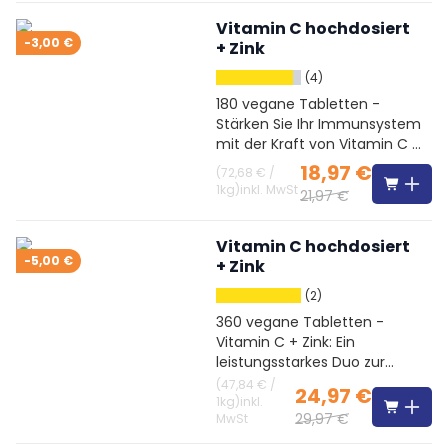
Vitamin C hochdosiert
-3,00 €
+ Zink
(4)
180 vegane Tabletten -
Stärken Sie Ihr Immunsystem
mit der Kraft von Vitamin C &
Zink
18,97 €
(
72,68 €
/
1kg
)
inkl. MwSt
21,97 €
Vitamin C hochdosiert
-5,00 €
+ Zink
(2)
360 vegane Tabletten -
Vitamin C + Zink: Ein
leistungsstarkes Duo zur
Immununterstützung
(
47,84 €
/
24,97 €
1kg
)
inkl.
29,97 €
MwSt