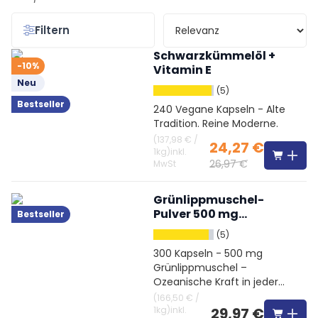
Filtern
Schwarzkümmelöl +
-10%
Vitamin E
Neu
(5)
Bestseller
240 Vegane Kapseln - Alte
Tradition. Reine Moderne.
(
137,98 €
/
24,27 €
1kg
)
inkl.
26,97 €
MwSt
Grünlippmuschel-
Pulver 500 mg
Bestseller
hochdosiert
(5)
300 Kapseln - 500 mg
Grünlippmuschel –
Ozeanische Kraft in jeder
Kapsel
(
166,50 €
/
1kg
)
inkl.
29,97 €