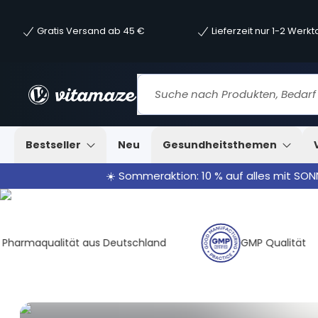
Gratis Versand ab 45 €
Lieferzeit nur 1-2 Werk
Bestseller
Neu
Gesundheitsthemen
☀️ Sommeraktion: 10 % auf alles mit SO
ität aus Deutschland
GMP Qualität