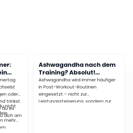
mer:
Ashwagandha nach dem
ein
Training? Absolut!
cht
Fitness-Insider schwören
mmertag
Ashwagandha wird immer häufiger
chselst
darauf!
in Post-Workout-Routinen
ngen oder
eingesetzt – nicht zur
nd trinkst
Leistungssteigerung, sondern zur
du nicht
e du es
Unterstützung der Regeneration. Es
dein
du dich am
wird traditionell zur Unterstützung
en mehr
von innerer Balance und
tem
Wohlbefinden eingesetzt, und