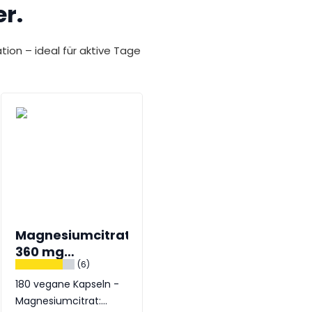
r.
tion – ideal für aktive Tage
Magnesiumcitrat
Magnesium³
360 mg
Komplex 350 mg
(6)
(8)
Tagesdosis
180 vegane Kapseln -
180 vegane Tabletten
Magnesiumcitrat:
- 3-in-1 Magnesium für