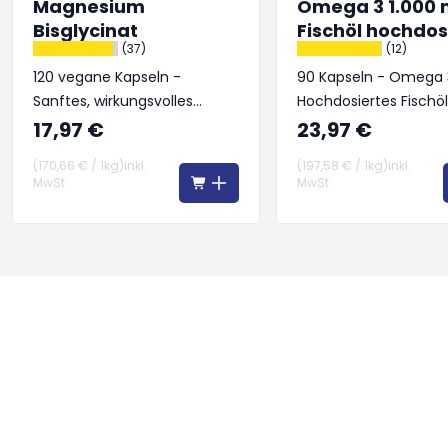
Magnesium
Omega 3 1.000
Bisglycinat
Fischöl hochdos
(37)
(12)
120 vegane Kapseln -
90 Kapseln - Omega 
Sanftes, wirkungsvolles
Hochdosiertes Fischöl
Magnesium – für Körper &
Herz, Gehirn und Sehk
17,97 €
23,97 €
Geist
(
170,66 €
/
1kg
)
inkl.
(
197,58 €
/
1kg
)
inkl.
MwSt
MwSt