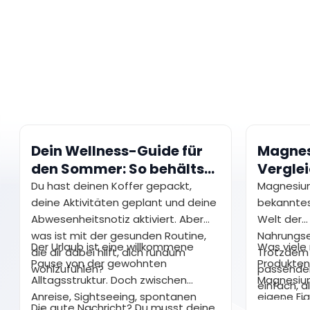
Dein Wellness-Guide für
Magne
den Sommer: So behältst
Verglei
du im Urlaub gesunde
zu dir?
Du hast deinen Koffer gepackt,
Magnesiu
Gewohnheiten bei
deine Aktivitäten geplant und deine
bekanntes
Abwesenheitsnotiz aktiviert. Aber
Welt der
was ist mit der gesunden Routine,
Nahrungse
Der Urlaub ist eine willkommene
Was viele 
die dir dabei hilft, dich rundum
Trotzdem 
Pause von der gewohnten
Produkten
wohlzufühlen?
passenden
Alltagsstruktur. Doch zwischen
Magnesium
einfach, a
Anreise, Sightseeing, spontanen
eigene Ei
scheint. 
Die gute Nachricht? Du musst deine