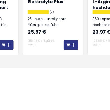
 mg
Elektrolyte Plus
L-Argin
iert
hochdo
(2)
3:
25 Beutel - Intelligente
360 Kapsel
 für
Flüssigkeitszufuhr
Hochdosie
raft
pflanzlich
25,97 €
23,97 
(
115,42 €
/
1kg
)
inkl.
(
75,85 €
/
1
MwSt
MwSt