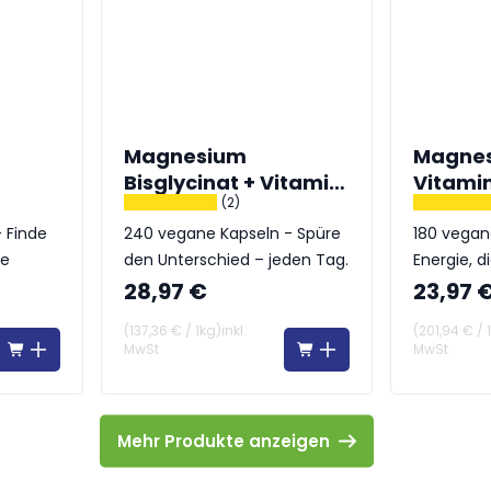
Magnesium
Magnes
Bisglycinat + Vitamin
Vitami
(2)
B6
 Finde
240 vegane Kapseln - Spüre
180 vegan
ce
den Unterschied – jeden Tag.
Energie, d
stärkt
28,97 €
23,97 
(
137,36 €
/
1kg
)
inkl.
(
201,94 €
/
MwSt
MwSt
Mehr Produkte anzeigen