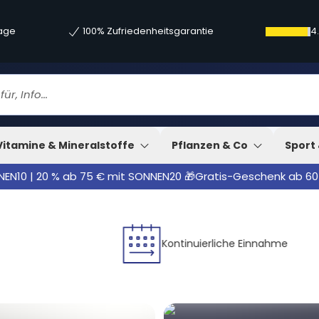
tage
100% Zufriedenheitsgarantie
4
Vitamine & Mineralstoffe
Pflanzen & Co
Sport 
NNEN10 | 20 % ab 75 € mit SONNEN20 🎁Gratis-Geschenk ab 60
Kontinuierliche Einnahme