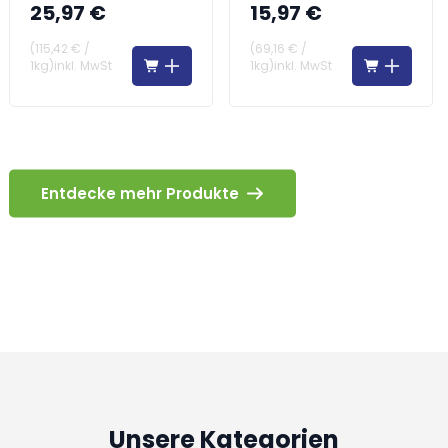
und Stärke – alles in
25,97 €
15,97 €
einer Tablette
(
115,42 €
/
(
69,16 €
/
1kg
)
inkl. MwSt
1kg
)
inkl. MwSt
Entdecke mehr Produkte
Unsere Kategorien