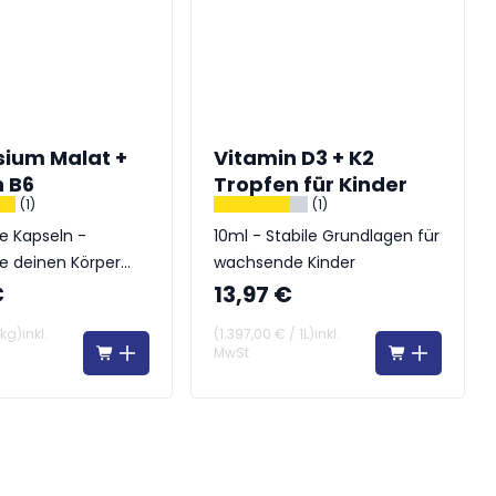
ium Malat +
Vitamin D3 + K2
n B6
Tropfen für Kinder
(1)
(1)
e Kapseln -
10ml - Stabile Grundlagen für
ie deinen Körper
wachsende Kinder
€
13,97 €
1kg
)
inkl.
(
1.397,00 €
/
1L
)
inkl.
MwSt