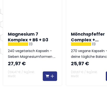
Magnesium 7
Mönchspfeffer
Komplex + B6 + D3
Complex +
(1)
(1)
Frauenmantel
240 vegetarisch Kapseln -
270 vegane Kapseln -
Sieben Magnesiumformen –
deine tägliche Balan
ein Komplex
27,97 €
25,97 €
(
134,47 €
/
1kg
)
inkl.
(
331,67 €
/
1kg
)
inkl.
MwSt
MwSt