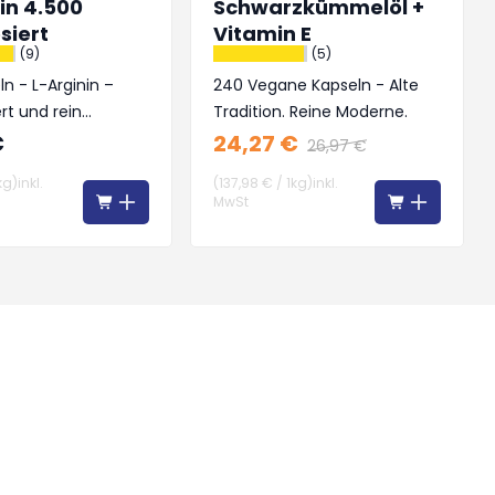
in 4.500
Schwarzkümmelöl +
siert
Vitamin E
(9)
(5)
n - L-Arginin –
240 Vegane Kapseln - Alte
rt und rein
Tradition. Reine Moderne.
€
24,27 €
26,97 €
kg
)
inkl.
(
137,98 €
/
1kg
)
inkl.
MwSt