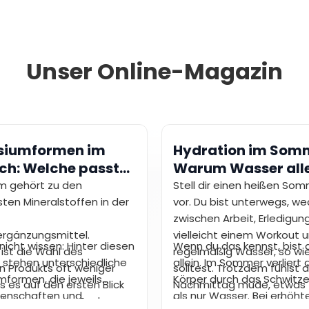
Unser Online-Magazin
siumformen im
Hydration im Som
ch: Welche passt
Warum Wasser all
möglicherweise ni
m gehört zu den
Stell dir einen heißen So
ten Mineralstoffen in der
ausreicht
vor. Du bist unterwegs, we
zwischen Arbeit, Erledigu
rgänzungsmittel.
vielleicht einem Workout u
nicht wissen: Hinter diesen
Wenn du das kennst, bist 
ist die Wahl des
regelmäßig Wasser, so wi
 stehen unterschiedliche
allein. Im Sommer verliert 
 Produkts oft weniger
solltest. Trotzdem fühlst 
formen, die jeweils
Körper durch das Schwitz
ls es auf den ersten Blick
Nachmittag müde, etwas
genschaften und
als nur Wasser. Bei erhöh
Schon eine kurze Suche
benommen und weniger