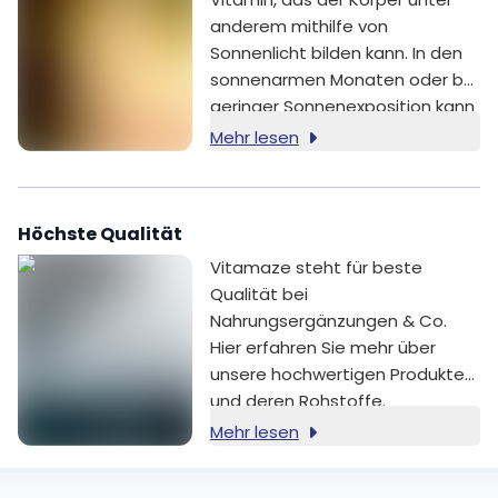
anderem mithilfe von
Sonnenlicht bilden kann. In den
sonnenarmen Monaten oder bei
geringer Sonnenexposition kann
die tägliche Versorgung mit
Mehr lesen
Vitamin D eine größere Rolle
spielen.
Höchste Qualität
Vitamaze steht für beste
Qualität bei
Nahrungsergänzungen & Co.
Hier erfahren Sie mehr über
unsere hochwertigen Produkte
und deren Rohstoffe.
Mehr lesen