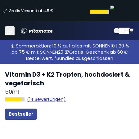
Gratis Versand ab 45 €
Menü
☀️ Sommeraktion: 10 % auf alles mit SONNEN10 | 20 %
ab 75 € mit SONNEN20 🎁Gratis-Geschenk ab 60 €
Bestellwert. *Bundles ausgeschlossen
Vitamin D3 + K2 Tropfen, hochdosiert &
vegetarisch
50ml
(14 Bewertungen)
Bestseller