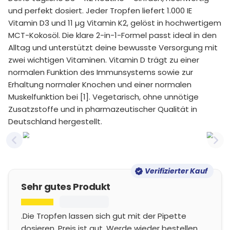
und perfekt dosiert. Jeder Tropfen liefert 1.000 IE
Vitamin D3 und 11 µg Vitamin K2, gelöst in hochwertigem
MCT-Kokosöl. Die klare 2-in-1-Formel passt ideal in den
Alltag und unterstützt deine bewusste Versorgung mit
zwei wichtigen Vitaminen. Vitamin D trägt zu einer
normalen Funktion des Immunsystems sowie zur
Erhaltung normaler Knochen und einer normalen
Muskelfunktion bei [1]. Vegetarisch, ohne unnötige
Zusatzstoffe und in pharmazeutischer Qualität in
Deutschland hergestellt.
Previous slide
Nex
Verifizierter Kauf
Sehr gutes Produkt
.Die Tropfen lassen sich gut mit der Pipette
dosieren. Preis ist gut. Werde wieder bestellen.