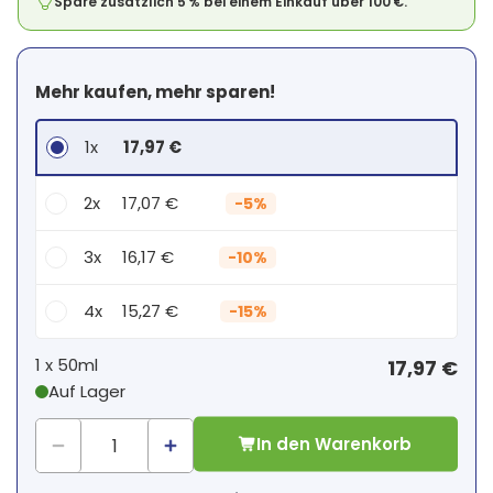
Spare zusätzlich 5 % bei einem Einkauf über 100 €.
Mehr kaufen, mehr sparen!
1x
17,97 €
2x
17,07 €
-
5%
3x
16,17 €
-
10%
4x
15,27 €
-
15%
Dein persönlicher Rabatt
1 x
50ml
17,97 €
Auf Lager
1
x
0,00 €
-
%
In den Warenkorb