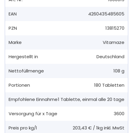
EAN
4260435485605
PZN
13815270
Marke
Vitamaze
Hergestellt in
Deutschland
Nettofüllmenge
108 g
Portionen
180
Tabletten
Empfohlene Einnahme
1
Tablette
,
einmal alle 20 tage
Versorgung für x Tage
3600
Preis pro kg/l
203,43 €
/
1kg
inkl. MwSt