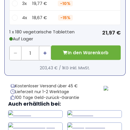
3x
19,77 €
-
10%
4x
18,67 €
-
15%
Dein persönlicher Rabatt
1 x
180 vegetarische Tabletten
21,97 €
Auf Lager
1
x
0,00 €
-
%
In den Warenkorb
203,43 €
/
1KG
inkl. MwSt.
Kostenloser Versand über 45 €
Lieferzeit nur 1-2 Werktage
100 Tage Geld-zurück-Garantie
Auch erhältlich bei: