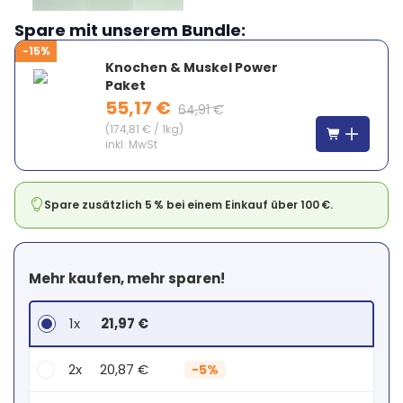
Spare mit unserem Bundle:
-15%
Knochen & Muskel Power
Paket
55,17 €
64,91 €
(
174,81 €
/
1kg
)
inkl. MwSt
Spare zusätzlich 5 % bei einem Einkauf über 100 €.
Mehr kaufen, mehr sparen!
1x
21,97 €
2x
20,87 €
-
5%