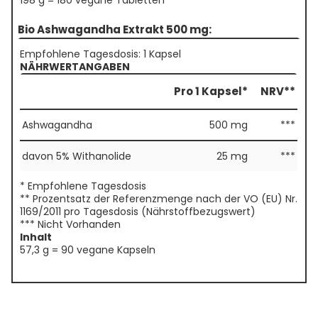
198 g = 180 vegane Tabletten
Bio Ashwagandha Extrakt 500 mg:
Empfohlene Tagesdosis: 1 Kapsel
NÄHRWERTANGABEN
Pro 1 Kapsel*
NRV**
Ashwagandha
500 mg
***
davon 5% Withanolide
25 mg
***
* Empfohlene Tagesdosis
** Prozentsatz der Referenzmenge nach der VO (EU) Nr.
1169/2011 pro Tagesdosis (Nährstoffbezugswert)
*** Nicht Vorhanden
Inhalt
57,3 g = 90 vegane Kapseln