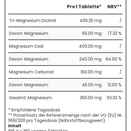
Pro 1 Tablette*
NRV**
Tri-Magnesium Dicitrat
406.25 mg
/
Davon: Magnesium
65.00 mg
17.33 %
Magnesium Oxid
400.00 mg
/
Davon: Magnesium
240.00 mg
64.00 %
Magnesium Carbonat
160.00 mg
/
Davon: Magnesium
45.00 mg
12.00 %
Gesamt: Magnesium
350.00 mg
93.33 %
* Empfohlene Tagesdosis
** Prozentsatz der Referenzmenge nach der VO (EU) Nr.
1169/2011 pro Tagesdosis (Nährstoffbezugswert)
Inhalt