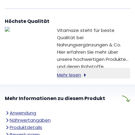
ausgewählten
Nahrungsergänzungsmittel
ergänzen deinen Abend sinnvoll
Höchste Qualität
und begleiten dich dabei,
deinen Tag bewusst ausklingen
Vitamaze steht für beste
zu lassen.
Qualität bei
Nahrungsergänzungen & Co.
Hier erfahren Sie mehr über
unsere hochwertigen Produkte
und deren Rohstoffe.
Mehr lesen
Mehr Informationen zu diesem Produkt
Anwendung
Nährwertangaben
Produktdetails
Bewertungen