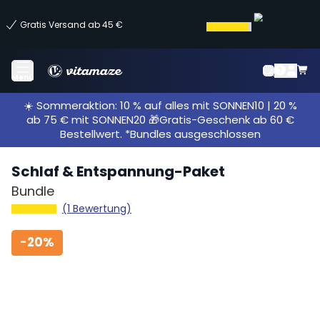
Gratis Versand ab 45 €
Menü
☀️ Sommeraktion: 10 % auf alles mit SONNEN10 | 20 %
ab 75 € mit SONNEN20 🎁Gratis-Geschenk ab 60 €
Bestellwert. *Bundles ausgeschlossen
Schlaf & Entspannung-Paket
Bundle
(1 Bewertung)
-
20%