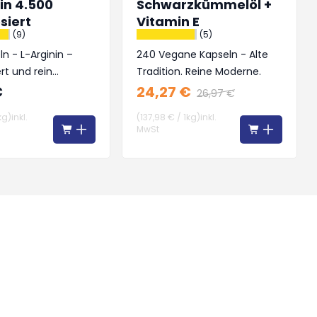
in 4.500
Schwarzkümmelöl +
siert
Vitamin E
(9)
(5)
n - L-Arginin –
240 Vegane Kapseln - Alte
rt und rein
Tradition. Reine Moderne.
€
24,27 €
26,97 €
kg
)
inkl.
(
137,98 €
/
1kg
)
inkl.
MwSt