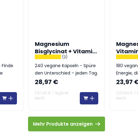
Magnesium
Magnes
Bisglycinat + Vitamin
Vitami
(2)
B6
 Finde
240 vegane Kapseln - Spüre
180 vegan
ce
den Unterschied – jeden Tag.
Energie, d
stärkt
28,97 €
23,97 
(
137,36 €
/
1kg
)
inkl.
(
201,94 €
/
MwSt
MwSt
Mehr Produkte anzeigen