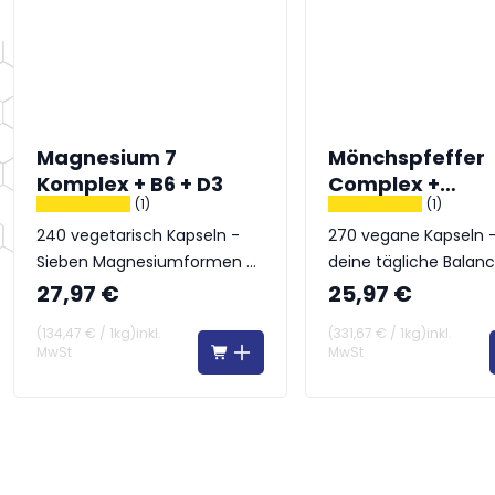
Magnesium 7
Mönchspfeffer
Komplex + B6 + D3
Complex +
(1)
(1)
Frauenmantel
240 vegetarisch Kapseln -
270 vegane Kapseln -
Sieben Magnesiumformen –
deine tägliche Balan
ein Komplex
27,97 €
25,97 €
(
134,47 €
/
1kg
)
inkl.
(
331,67 €
/
1kg
)
inkl.
MwSt
MwSt