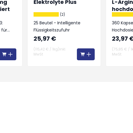
 mg
Elektrolyte Plus
L-Argin
iert
hochdo
(2)
3:
25 Beutel - Intelligente
360 Kapsel
 für
Flüssigkeitszufuhr
Hochdosie
raft
pflanzlich
25,97 €
23,97 
(
115,42 €
/
1kg
)
inkl.
(
75,85 €
/
1
MwSt
MwSt