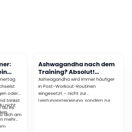
mer:
Ashwagandha nach dem
ein
Training? Absolut!
cht
Fitness-Insider schwören
mmertag
Ashwagandha wird immer häufiger
chselst
darauf!
in Post-Workout-Routinen
ngen oder
eingesetzt – nicht zur
nd trinkst
Leistungssteigerung, sondern zur
du nicht
e du es
Unterstützung der Regeneration. Es
dein
du dich am
wird traditionell zur Unterstützung
en mehr
von innerer Balance und
tem
Wohlbefinden eingesetzt, und