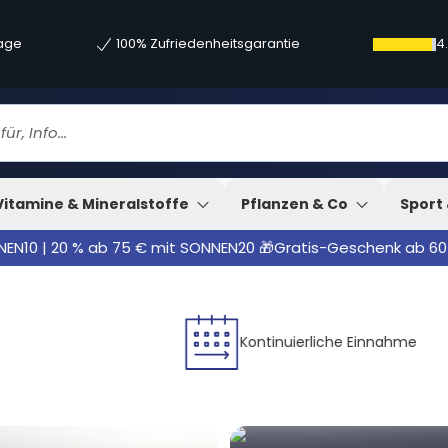
tage
100% Zufriedenheitsgarantie
4
Vitamine & Mineralstoffe
Pflanzen & Co
Sport 
NNEN10 | 20 % ab 75 € mit SONNEN20 🎁Gratis-Geschenk ab 60
Kontinuierliche Einnahme