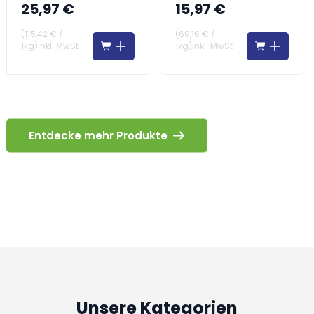
und Stärke – alles in
25,97 €
15,97 €
einer Tablette
(
115,42 €
/
(
69,16 €
/
1kg
)
inkl. MwSt
1kg
)
inkl. MwSt
Entdecke mehr Produkte
Unsere Kategorien