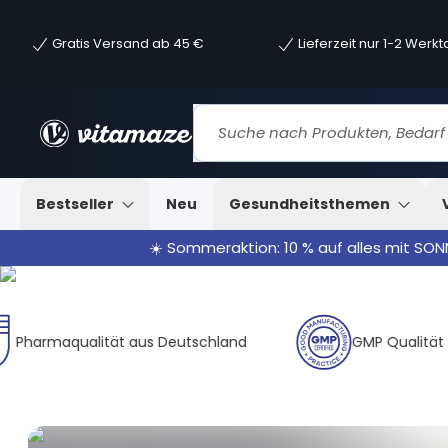
Gratis Versand ab 45 €
Lieferzeit nur 1-2 Werk
Bestseller
Neu
Gesundheitsthemen
☀️ Sommeraktion: 10 % auf alles mit SO
ualität aus Deutschland
GMP Qualität