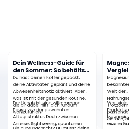
Dein Wellness-Guide für
Magne
den Sommer: So behältst
Verglei
du im Urlaub gesunde
zu dir?
Du hast deinen Koffer gepackt,
Magnesiu
Gewohnheiten bei
deine Aktivitäten geplant und deine
bekanntes
Abwesenheitsnotiz aktiviert. Aber
Welt der
was ist mit der gesunden Routine,
Nahrungse
Der Urlaub ist eine willkommene
Was viele 
die dir dabei hilft, dich rundum
Trotzdem 
Pause von der gewohnten
Produkten
wohlzufühlen?
passenden
Alltagsstruktur. Doch zwischen
Magnesium
einfach, a
Anreise, Sightseeing, spontanen
eigene Ei
scheint. 
Die gute Nachricht? Du musst deine