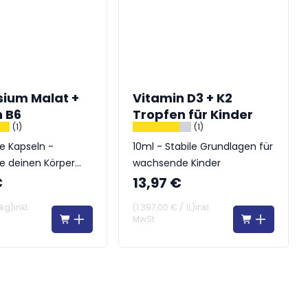
ium Malat +
Vitamin D3 + K2
n B6
Tropfen für Kinder
(1)
(1)
e Kapseln -
10ml - Stabile Grundlagen für
ie deinen Körper
wachsende Kinder
€
13,97 €
1kg
)
inkl.
(
1.397,00 €
/
1L
)
inkl.
MwSt