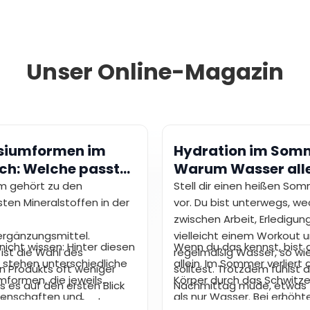
Unser Online-Magazin
siumformen im
Hydration im Som
ch: Welche passt
Warum Wasser all
möglicherweise ni
m gehört zu den
Stell dir einen heißen So
ten Mineralstoffen in der
ausreicht
vor. Du bist unterwegs, we
zwischen Arbeit, Erledigu
rgänzungsmittel.
vielleicht einem Workout u
nicht wissen: Hinter diesen
Wenn du das kennst, bist 
ist die Wahl des
regelmäßig Wasser, so wi
 stehen unterschiedliche
allein. Im Sommer verliert 
 Produkts oft weniger
solltest. Trotzdem fühlst 
formen, die jeweils
Körper durch das Schwitz
ls es auf den ersten Blick
Nachmittag müde, etwas
genschaften und
als nur Wasser. Bei erhöh
Schon eine kurze Suche
benommen und weniger