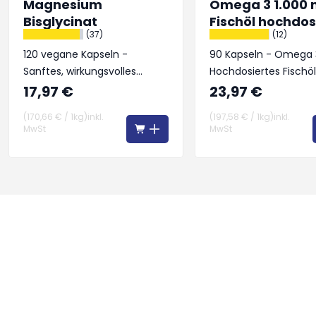
Magnesium
Omega 3 1.000
Bisglycinat
Fischöl hochdos
(37)
(12)
120 vegane Kapseln -
90 Kapseln - Omega 
Sanftes, wirkungsvolles
Hochdosiertes Fischöl
Magnesium – für Körper &
Herz, Gehirn und Sehk
17,97 €
23,97 €
Geist
(
170,66 €
/
1kg
)
inkl.
(
197,58 €
/
1kg
)
inkl.
MwSt
MwSt