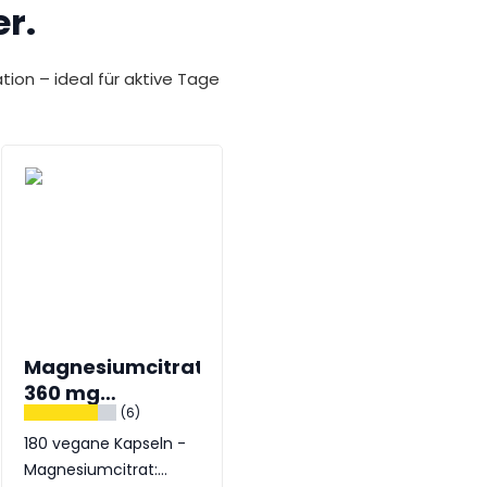
r.
tion – ideal für aktive Tage
Magnesiumcitrat
Magnesium³
360 mg
Komplex 350 mg
(6)
(8)
Tagesdosis
180 vegane Kapseln -
180 vegane Tabletten
Magnesiumcitrat:
- 3-in-1 Magnesium für