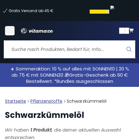
Gratis Versand ab 45 €
Menü
☀️ Sommeraktion: 10 % auf alles mit SONNEN10 | 20 %
ab 75 € mit SONNEN20 🎁Gratis-Geschenk ab 60 €
Bestellwert. *Bundles ausgeschlossen
Startseite
Pflanzenstoffe
Schwarzkümmelöl
Schwarzkümmelöl
Wir haben
1 Produkt
, die deiner aktuellen Auswahl
entsprechen.