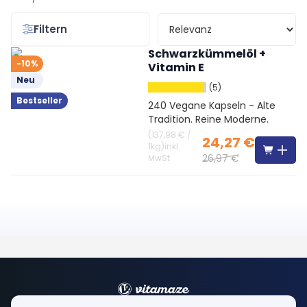
Filtern
Schwarzkümmelöl +
-10%
Vitamin E
Neu
(5)
Bestseller
240 Vegane Kapseln - Alte
Tradition. Reine Moderne.
(
137,98 €
/
24,27 €
1kg
)
inkl.
26,97 €
MwSt