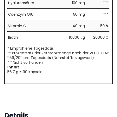
Hyaluronsäure
100 mg
***
Coenzym Q10
50 mg
***
Vitamin C
40 mg
50 %
Biotin
10000 μg
20000 %
* Empfohlene Tagesdosis
** Prozentsatz der Referenzmenge nach der VO (EU) Nr.
1169/2011 pro Tagesdosis (Nährstoffbezugswert)
***Nicht vorhanden
Inhalt
56,7 g = 90 Kapseln
Details