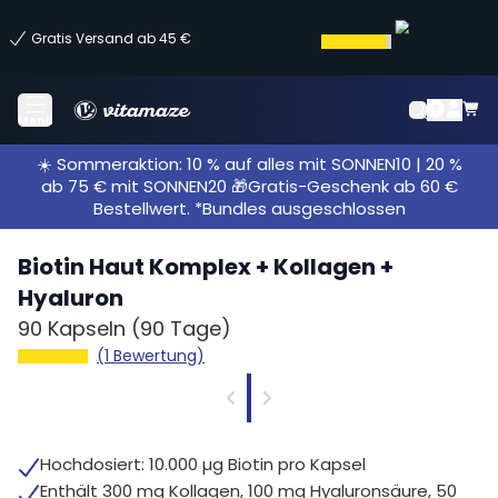
Gratis Versand ab 45 €
Menü
☀️ Sommeraktion: 10 % auf alles mit SONNEN10 | 20 %
ab 75 € mit SONNEN20 🎁Gratis-Geschenk ab 60 €
Bestellwert. *Bundles ausgeschlossen
Biotin Haut Komplex + Kollagen +
Hyaluron
90 Kapseln
(90 Tage)
(1 Bewertung)
Hochdosiert: 10.000 µg Biotin pro Kapsel
Enthält 300 mg Kollagen, 100 mg Hyaluronsäure, 50