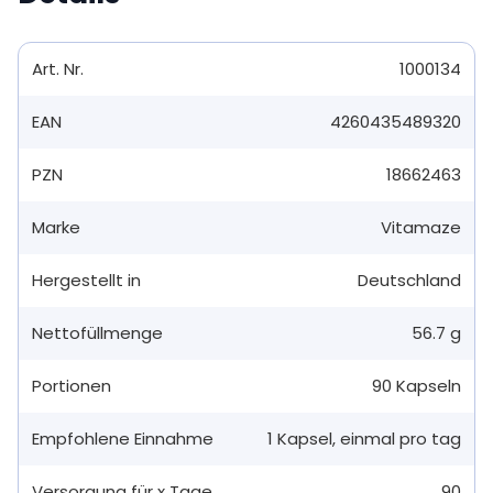
Art. Nr.
1000134
EAN
4260435489320
PZN
18662463
Marke
Vitamaze
Hergestellt in
Deutschland
Nettofüllmenge
56.7 g
Portionen
90
Kapseln
Empfohlene Einnahme
1
Kapsel
,
einmal pro tag
Versorgung für x Tage
90