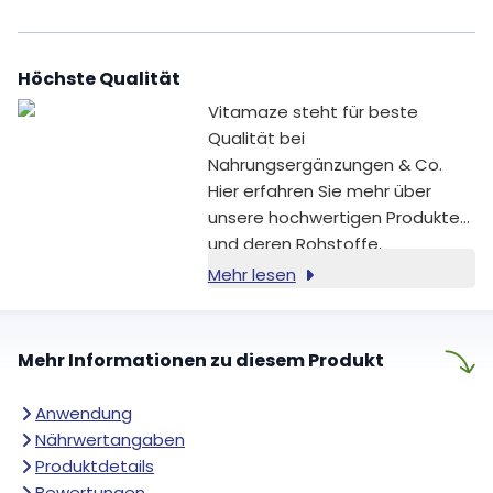
du deine Beauty-Routine gezielt
ergänzen möchtest oder eine
klare Kombination ausgewählter
Höchste Qualität
Inhaltsstoffe suchst – diese
Formel ist für dich gemacht.
Vitamaze steht für beste
Qualität bei
Nahrungsergänzungen & Co.
Hier erfahren Sie mehr über
unsere hochwertigen Produkte
und deren Rohstoffe.
Mehr lesen
Mehr Informationen zu diesem Produkt
Anwendung
Nährwertangaben
Produktdetails
Bewertungen