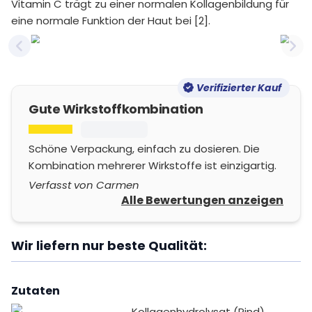
Vitamin C trägt zu einer normalen Kollagenbildung für
eine normale Funktion der Haut bei [2].
Previous slide
Nex
Verifizierter Kauf
Gute Wirkstoffkombination
Schöne Verpackung, einfach zu dosieren. Die
Kombination mehrerer Wirkstoffe ist einzigartig.
Verfasst von Carmen
Alle Bewertungen anzeigen
Wir liefern nur beste Qualität:
Zutaten
Kollagenhydrolysat (Rind),