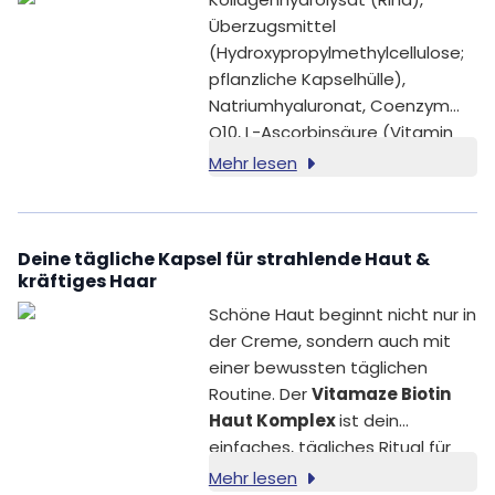
Überzugsmittel
(Hydroxypropylmethylcellulose;
pflanzliche Kapselhülle),
Natriumhyaluronat, Coenzym
Q10, L-Ascorbinsäure (Vitamin
C), Biotin.
Mehr lesen
Deine tägliche Kapsel für strahlende Haut &
kräftiges Haar
Schöne Haut beginnt nicht nur in
der Creme, sondern auch mit
einer bewussten täglichen
Routine. Der
Vitamaze Biotin
Haut Komplex
ist dein
einfaches, tägliches Ritual für
gepflegte Beauty von innen. Ob
Mehr lesen