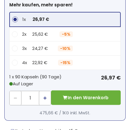
Mehr kaufen, mehr sparen!
1x
26,97 €
2x
25,62 €
-
5%
3x
24,27 €
-
10%
4x
22,92 €
-
15%
Dein persönlicher Rabatt
1 x
90 Kapseln
(
90
Tage
)
26,97 €
Auf Lager
1
x
0,00 €
-
%
In den Warenkorb
475,66 €
/
1KG
inkl. MwSt.