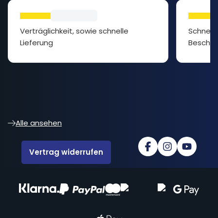
Verträglichkeit, sowie schnelle
Schnelle L
Lieferung
Beschre
Alle ansehen
Vertrag widerrufen