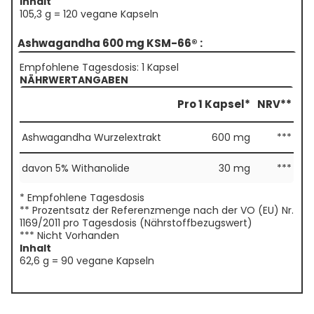
Inhalt
105,3 g = 120 vegane Kapseln
Ashwagandha 600 mg KSM-66® :
Empfohlene Tagesdosis: 1 Kapsel
NÄHRWERTANGABEN
Pro 1 Kapsel*
NRV**
Ashwagandha Wurzelextrakt
600 mg
***
davon 5% Withanolide
30 mg
***
* Empfohlene Tagesdosis
** Prozentsatz der Referenzmenge nach der VO (EU) Nr.
1169/2011 pro Tagesdosis (Nährstoffbezugswert)
*** Nicht Vorhanden
Inhalt
62,6 g = 90 vegane Kapseln