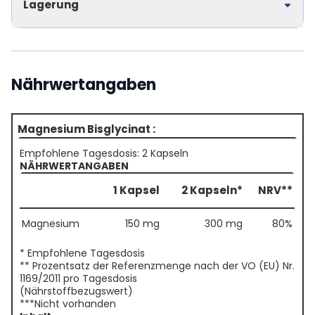
Lagerung
Nährwertangaben
Magnesium Bisglycinat :
Empfohlene Tagesdosis: 2 Kapseln
NÄHRWERTANGABEN
1 Kapsel
2 Kapseln*
NRV**
Magnesium
150 mg
300 mg
80%
* Empfohlene Tagesdosis
** Prozentsatz der Referenzmenge nach der VO (EU) Nr.
1169/2011 pro Tagesdosis
(Nährstoffbezugswert)
***Nicht vorhanden