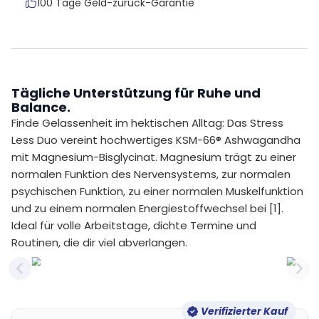
100 Tage Geld-zurück-Garantie
Tägliche Unterstützung für Ruhe und
Balance.
Finde Gelassenheit im hektischen Alltag: Das Stress
Less Duo vereint hochwertiges KSM-66® Ashwagandha
mit Magnesium-Bisglycinat. Magnesium trägt zu einer
normalen Funktion des Nervensystems, zur normalen
psychischen Funktion, zu einer normalen Muskelfunktion
und zu einem normalen Energiestoffwechsel bei [1].
Ideal für volle Arbeitstage, dichte Termine und
Routinen, die dir viel abverlangen.
Previous slide
Nex
Verifizierter Kauf