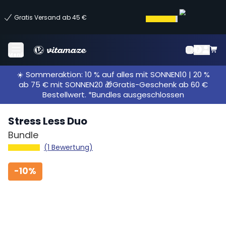
Gratis Versand ab 45 €
Menü
☀️ Sommeraktion: 10 % auf alles mit SONNEN10 | 20 %
ab 75 € mit SONNEN20 🎁Gratis-Geschenk ab 60 €
Bestellwert. *Bundles ausgeschlossen
Stress Less Duo
Bundle
(1 Bewertung)
-
10%