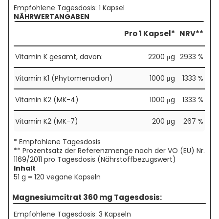
Empfohlene Tagesdosis: 1 Kapsel
NÄHRWERTANGABEN
Pro 1 Kapsel*
NRV**
Vitamin K gesamt, davon:
2200 μg
2933 %
Vitamin K1 (Phytomenadion)
1000 μg
1333 %
Vitamin K2 (MK-4)
1000 μg
1333 %
Vitamin K2 (MK-7)
200 μg
267 %
* Empfohlene Tagesdosis
** Prozentsatz der Referenzmenge nach der VO (EU) Nr.
1169/2011 pro Tagesdosis (Nährstoffbezugswert)
Inhalt
51 g = 120 vegane Kapseln
Magnesiumcitrat 360 mg Tagesdosis:
Empfohlene Tagesdosis: 3 Kapseln