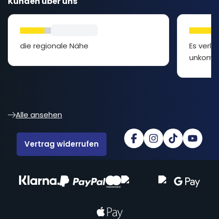
Kunden über uns
die regionale Nähe
Es verlie
unkompli
Alle ansehen
Vertrag widerrufen