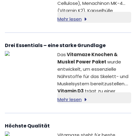
Cellulose), Menachinon MK-4
(Vitamin K2), Kapselhülle
(Hydroxypropylmethylcellulose),
Mehr lesen
Phytomenadion (Vitamin K1),
Menachinon MK-7 (Vitamin K2).
Drei Essentials – eine starke Grundlage
Das
Vitamaze Knochen &
Muskel Power Paket
wurde
entwickelt, um essenzielle
Nährstoffe für das Skelett- und
Muskelsystem bereitzustellen.
Vitamin D3
trägt zu einer
normalen
Mehr lesen
Aufnahme/Verwertung von
Calcium und Phosphor bei und
trägt zur Erhaltung normaler
Höchste Qualität
Knochen und Zähne bei [1]. Es
trägt zudem zu einer normalen
Vitamaze steht für beste