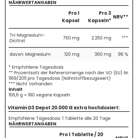
NÄHRWERTANGABEN
Pro 1
Pro 3
NRV**
Kapsel
Kapseln*
Tri-Magnesium-
750 mg
2.250 mg
***
Dicitrat
davon: Magnesium
120 mg
360 mg
96 %
* Empfohlene Tagesdosis
** Prozentsatz der Referenzmenge nach der VO (EU) Nr.
1169/2011 pro Tagesdosis (Nährstoffbezugswert)
*** Nicht Vorhanden
Inhalt
156,6 g = 180 vegane Kapseln
Vitamin D3 Depot 20.000 IE extra hochdosiert:
Empfohlene Tagesdosis: 1 Tablette alle 20 Tage
NÄHRWERTANGABEN
Pro 1 Tablette / 20