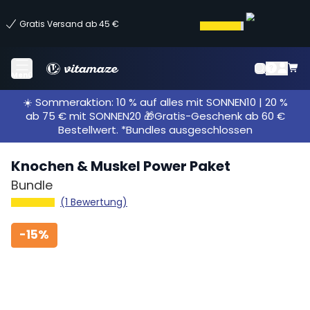
Gratis Versand ab 45 €
Menü
☀️ Sommeraktion: 10 % auf alles mit SONNEN10 | 20 %
ab 75 € mit SONNEN20 🎁Gratis-Geschenk ab 60 €
Bestellwert. *Bundles ausgeschlossen
Knochen & Muskel Power Paket
Bundle
(1 Bewertung)
-
15%