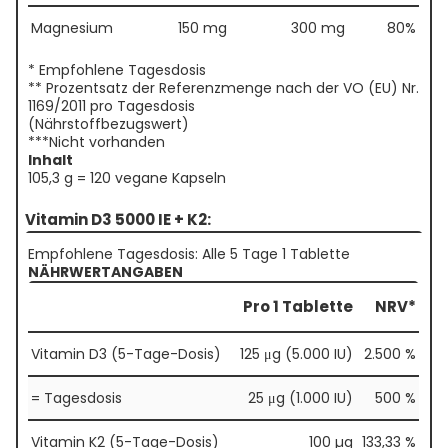
Magnesium
150 mg
300 mg
80%
* Empfohlene Tagesdosis
** Prozentsatz der Referenzmenge nach der VO (EU) Nr.
1169/2011 pro Tagesdosis
(Nährstoffbezugswert)
***Nicht vorhanden
Inhalt
105,3 g = 120 vegane Kapseln
Vitamin D3 5000 IE + K2:
Empfohlene Tagesdosis: Alle 5 Tage 1 Tablette
NÄHRWERTANGABEN
Pro 1 Tablette
NRV*
Vitamin D3 (5-Tage-Dosis)
125 μg (5.000 IU)
2.500 %
= Tagesdosis
25 μg (1.000 IU)
500 %
Vitamin K2 (5-Tage-Dosis)
100 µg
133,33 %