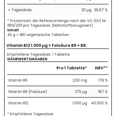
= Tagesdosis
20 µg
26,67 %
* Prozentsatz der Referenzmenge nach der VO (EU) Nr.
1169/2011 pro Tagesdosis (Nährstoffbezugswert)
Inhalt
45 g = 180 vegetarische Tabletten
Vitamin B12 1.000 µg + Folsäure B9 + B6:
Empfohlene Tagesdosis: 1 Tablette
NÄHRWERTANGABEN
Pro 1 Tablette*
NRV**
Vitamin B6
2,50 mg
178 %
Vitamin B9 (Folsäure)
375 µg
187 %
Vitamin B12
1.000 µg
40.000 %
* Empfohlene Tagesdosis