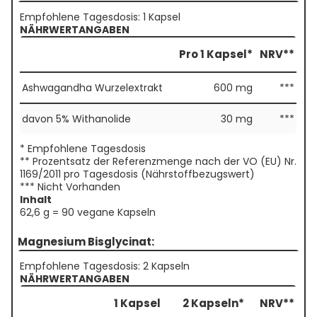
Empfohlene Tagesdosis: 1 Kapsel
NÄHRWERTANGABEN
Pro 1 Kapsel*
NRV**
Ashwagandha Wurzelextrakt
600 mg
***
davon 5% Withanolide
30 mg
***
* Empfohlene Tagesdosis
** Prozentsatz der Referenzmenge nach der VO (EU) Nr.
1169/2011 pro Tagesdosis (Nährstoffbezugswert)
*** Nicht Vorhanden
Inhalt
62,6 g = 90 vegane Kapseln
Magnesium Bisglycinat:
Empfohlene Tagesdosis: 2 Kapseln
NÄHRWERTANGABEN
1 Kapsel
2 Kapseln*
NRV**