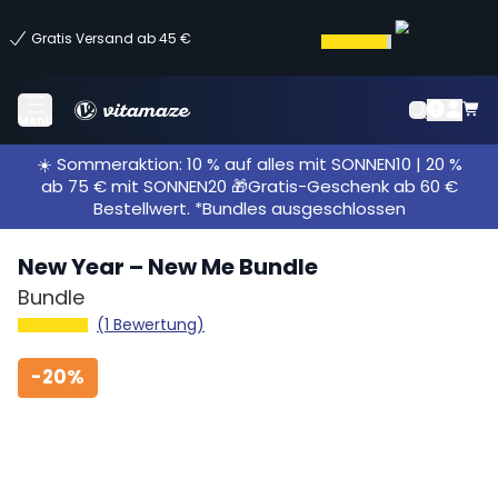
Gratis Versand ab 45 €
Menü
☀️ Sommeraktion: 10 % auf alles mit SONNEN10 | 20 %
ab 75 € mit SONNEN20 🎁Gratis-Geschenk ab 60 €
Bestellwert. *Bundles ausgeschlossen
New Year – New Me Bundle
Bundle
(1 Bewertung)
-
20%