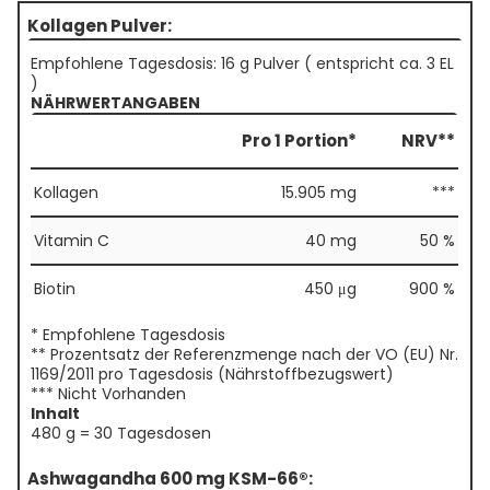
Kollagen Pulver:
Empfohlene Tagesdosis: 16 g Pulver ( entspricht ca. 3 EL
)
NÄHRWERTANGABEN
Pro 1 Portion*
NRV**
Kollagen
15.905 mg
***
Vitamin C
40 mg
50 %
Biotin
450 μg
900 %
* Empfohlene Tagesdosis
** Prozentsatz der Referenzmenge nach der VO (EU) Nr.
1169/2011 pro Tagesdosis (Nährstoffbezugswert)
*** Nicht Vorhanden
Inhalt
480 g = 30 Tagesdosen
Ashwagandha 600 mg KSM-66®: