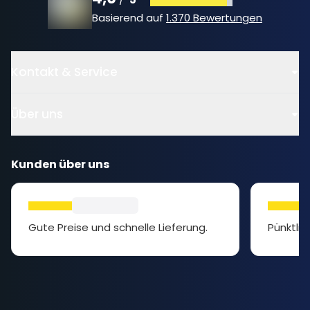
Basierend auf
1.370 Bewertungen
Kontakt & Service
Über uns
Kunden über uns
Gute Preise und schnelle Lieferung.
Pünktlic