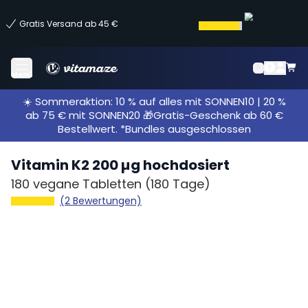
Gratis Versand ab 45 €
Menü
☀️ Sommeraktion: 10 % auf alles mit SONNEN10 | 20 %
ab 75 € mit SONNEN20 🎁Gratis-Geschenk ab 60 €
Bestellwert. *Bundles ausgeschlossen
Vitamin K2 200 µg hochdosiert
180 vegane Tabletten
(180 Tage)
(2 Bewertungen)