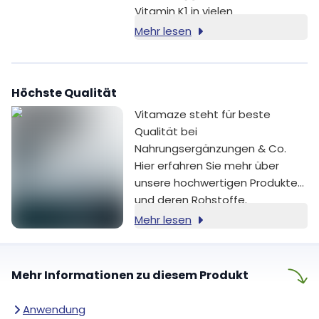
Vitamin K1 in vielen
Lebensmitteln vorkommt,
Mehr lesen
nehmen wir Vitamin K2 über die
Ernährung oft deutlich seltener
auf – es ist hauptsächlich in
Höchste Qualität
fetthaltigen Milchprodukten aus
Weidehaltung, Eigelb und
Vitamaze steht für beste
Innereien enthalten. Daher kann
Qualität bei
eine Nahrungsergänzung mit
Nahrungsergänzungen & Co.
Vitamin K2 besonders für
Hier erfahren Sie mehr über
Vegetarier, Veganer und
unsere hochwertigen Produkte
Menschen mit fettarmer
und deren Rohstoffe.
Ernährung eine praktische
Mehr lesen
Ergänzung sein.
Mehr Informationen zu diesem Produkt
Anwendung