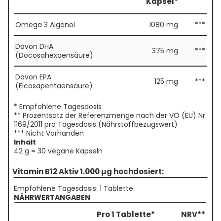
Kapsel*
Omega 3 Algenöl
1080 mg
***
Davon DHA
375 mg
***
(Docosahexaensäure)
Davon EPA
125 mg
***
(Eicosapentaensäure)
* Empfohlene Tagesdosis
** Prozentsatz der Referenzmenge nach der VO (EU) Nr.
1169/2011 pro Tagesdosis (Nährstoffbezugswert)
*** Nicht Vorhanden
Inhalt
42 g = 30 vegane Kapseln
Vitamin B12 Aktiv 1.000 µg hochdosiert:
Empfohlene Tagesdosis: 1 Tablette
NÄHRWERTANGABEN
Pro 1 Tablette*
NRV**