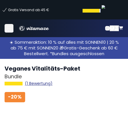
Gratis Versand ab 45 €
Menü
☀️ Sommeraktion: 10 % auf alles mit SONNEN10 | 20 %
ab 75 € mit SONNEN20 🎁Gratis-Geschenk ab 60 €
Bestellwert. *Bundles ausgeschlossen
Veganes Vitalitäts-Paket
Bundle
(1 Bewertung)
-
20%