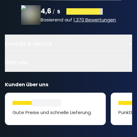
4,6
5
/
Basierend auf
1.370 Bewertungen
Kontakt & Service
Über uns
Kunden über uns
Gute Preise und schnelle Lieferung.
Pünktlic