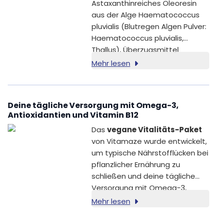
Astaxanthinreiches Oleoresin
aus der Alge Haematococcus
pluvialis (Blutregen Algen Pulver:
Haematococcus pluvialis,
Thallus), Überzugsmittel
(Hydroxypropylmethylcellulose;
Mehr lesen
pflanzliche Kapselhülle), Spirulina
Algen Pulver (Arthrospira
Platensis, Thallus), Füllstoff
Deine tägliche Versorgung mit Omega-3,
(Mikrokristalline Cellulose),
Antioxidantien und Vitamin B12
Thiamin HCl (Vitamin B1).
Das
vegane Vitalitäts-Paket
von Vitamaze wurde entwickelt,
um typische Nährstofflücken bei
pflanzlicher Ernährung zu
schließen und deine tägliche
Versorgung mit Omega-3,
Astaxanthin und Vitamin B12
Mehr lesen
gezielt zu unterstützen.