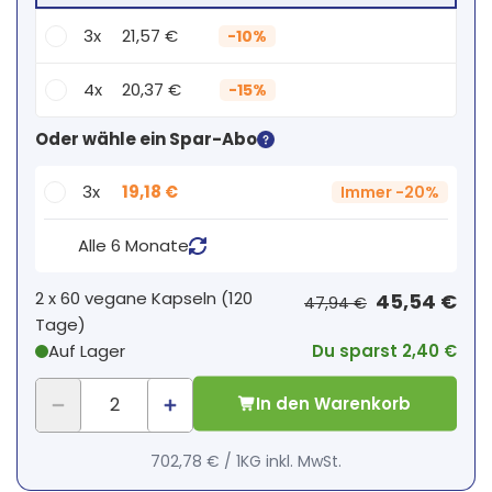
3x
21,57 €
-
10%
4x
20,37 €
-
15%
Dein persönlicher Rabatt
Oder wähle ein Spar-Abo
2
x
0,00 €
-
%
3x
19,18 €
Immer
-
20%
Alle 6 Monate
2 x
60 vegane Kapseln
(
120
45,54 €
47,94 €
Tage
)
Auf Lager
Du sparst 2,40 €
In den Warenkorb
702,78 €
/
1KG
inkl. MwSt.