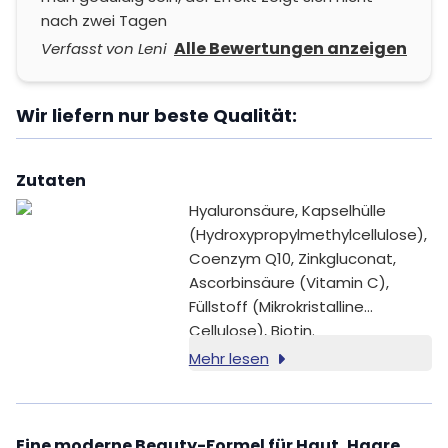
nach zwei Tagen
Alle Bewertungen anzeigen
Verfasst von Leni
Wir liefern nur beste Qualität:
Zutaten
Hyaluronsäure, Kapselhülle
(Hydroxypropylmethylcellulose),
Coenzym Q10, Zinkgluconat,
Ascorbinsäure (Vitamin C),
Füllstoff (Mikrokristalline
Cellulose), Biotin.
Mehr lesen
Eine moderne Beauty-Formel für Haut, Haare