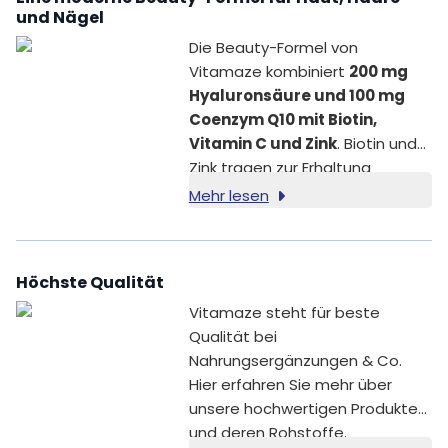
und Nägel
Die Beauty-Formel von
Vitamaze kombiniert
200 mg
Hyaluronsäure und 100 mg
Coenzym Q10 mit Biotin,
Vitamin C und Zink
. Biotin und
Zink tragen zur Erhaltung
normaler Haut und normaler
Mehr lesen
Haare bei [1,2]. Zink trägt
zusätzlich zur Erhaltung
normaler Nägel bei [2].
Höchste Qualität
Vitamaze steht für beste
Qualität bei
Nahrungsergänzungen & Co.
Hier erfahren Sie mehr über
unsere hochwertigen Produkte
und deren Rohstoffe.