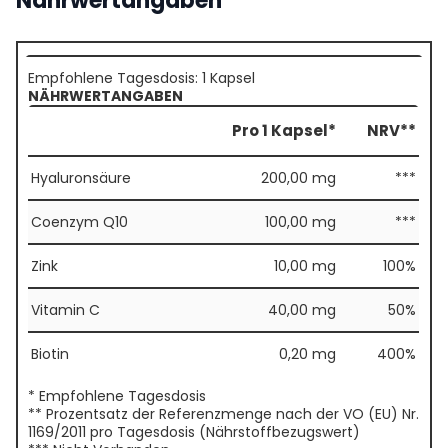
Nährwertangaben
Empfohlene Tagesdosis: 1 Kapsel
NÄHRWERTANGABEN
Pro 1 Kapsel*
NRV**
Hyaluronsäure
200,00 mg
***
Coenzym Q10
100,00 mg
***
Zink
10,00 mg
100%
Vitamin C
40,00 mg
50%
Biotin
0,20 mg
400%
* Empfohlene Tagesdosis
** Prozentsatz der Referenzmenge nach der VO (EU) Nr.
1169/2011 pro Tagesdosis (Nährstoffbezugswert)