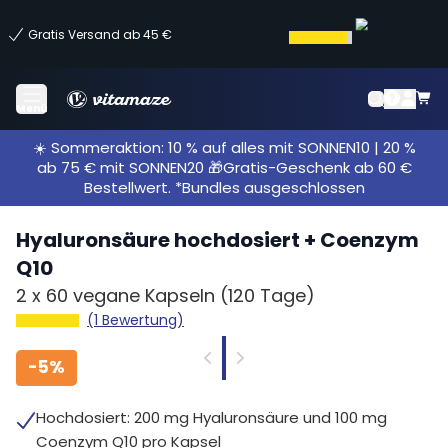
Gratis Versand ab 45 €
Menü
☀️ Sommeraktion: 10 % auf alles mit SONNEN10 | 20 %
ab 75 € mit SONNEN20 🎁Gratis-Geschenk ab 60 €
Bestellwert. *Bundles ausgeschlossen
Hyaluronsäure hochdosiert + Coenzym
Q10
2 x
60 vegane Kapseln
(120 Tage)
(1 Bewertung)
-
5%
Hochdosiert: 200 mg Hyaluronsäure und 100 mg
Coenzym Q10 pro Kapsel