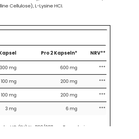
line Cellulose), L-Lysine HCI.
 Kapsel
Pro 2 Kapseln*
NRV**
300 mg
600 mg
***
100 mg
200 mg
***
100 mg
200 mg
***
3 mg
6 mg
***
er VO (EU) Nr. 1169/2011 pro Tagesdosis