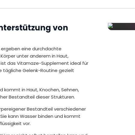
Inhalt
44,1 g = 60 Kapseln
nterstützung von
in ergeben eine durchdachte
 Körper unter anderem in Haut,
st das Vitamaze-Supplement ideal für
re tägliche Gelenk-Routine gezielt
und kommt in Haut, Knochen, Sehnen,
her Bestandteil dieser Strukturen.
körpereigener Bestandteil verschiedener
 Sie kann Wasser binden und kommt
lüssigkeit vor.