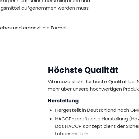
 Körper nicht selbst herstellen kann und
ungsmittel aufgenommen werden muss.
webes und ergänzt die Formel
sin.
erte Kombination – frei von unnötigen
uten und Laktose.
Höchste Qualität
Vitamaze steht für beste Qualität bei 
mehr über unsere hochwertigen Produk
Herstellung
Hergestellt in Deutschland nach GM
HACCP-zertifizierte Herstellung (Haza
Das HACCP Konzept dient der Sichers
Lebensmitteln.