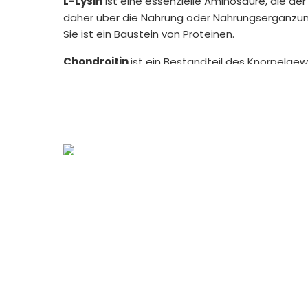
L-Lysin
ist eine essenzielle Aminosäure, die der
daher über die Nahrung oder Nahrungsergänz
Sie ist ein Baustein von Proteinen.
Chondroitin
ist ein Bestandteil des Knorpelge
zusammen mit Kollagen, Hyaluronsäure und L-Ly
Vitamaze bietet eine hochwertige, klar formuli
Zusatzstoffen, Schadstoffen, Nanopartikeln, Gl