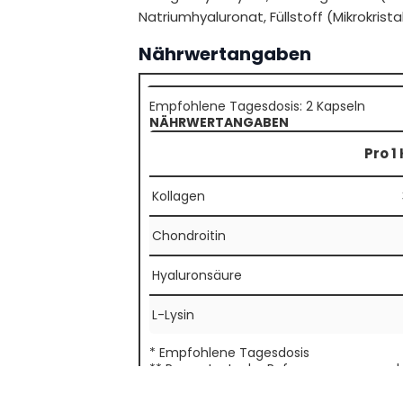
Natriumhyaluronat, Füllstoff (Mikrokristal
Nährwertangaben
Empfohlene Tagesdosis: 2 Kapseln
NÄHRWERTANGABEN
Pro 1
Kollagen
Chondroitin
Hyaluronsäure
L-Lysin
* Empfohlene Tagesdosis
** Prozentsatz der Referenzmenge nach d
(Nährstoffbezugswert)
*** Nicht Vorhanden