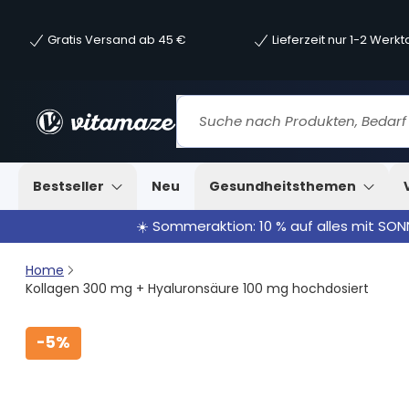
Gratis Versand ab 45 €
Lieferzeit nur 1-2 Werk
Bestseller
Neu
Gesundheitsthemen
☀️ Sommeraktion: 10 % auf alles mit SO
Home
Kollagen 300 mg + Hyaluronsäure 100 mg hochdosiert
-
5%