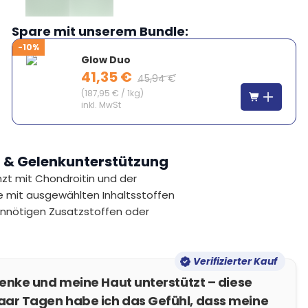
Spare mit unserem Bundle:
-10%
Glow Duo
41,35 €
45,94 €
(
187,95 €
/
1kg
)
inkl. MwSt
it & Gelenkunterstützung
zt mit Chondroitin und der
tine mit ausgewählten Inhaltsstoffen
unnötigen Zusatzstoffen oder
Verifizierter Kauf
lenke und meine Haut unterstützt – diese
aar Tagen habe ich das Gefühl, dass meine