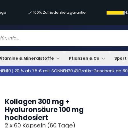
tage
100% Zufriedenheitsgarantie
4
Vitamine & Mineralstoffe
Pflanzen & Co
Sport 
NNEN10 | 20 % ab 75 € mit SONNEN20 🎁Gratis-Geschenk ab 60
Kollagen 300 mg +
Hyaluronsäure 100 mg
hochdosiert
2 x
60 Kapseln
(60 Tage)