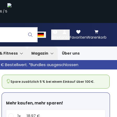
.6
/
5
Hilfe
Konto
Favoriten
Warenkorb
& Fitness
Magazin
Über uns
 € Bestellwert. *Bundles ausgeschlossen
Spare zusätzlich 5 % bei einem Einkauf über 100 €.
Mehr kaufen, mehr sparen!
1x
18,97 €