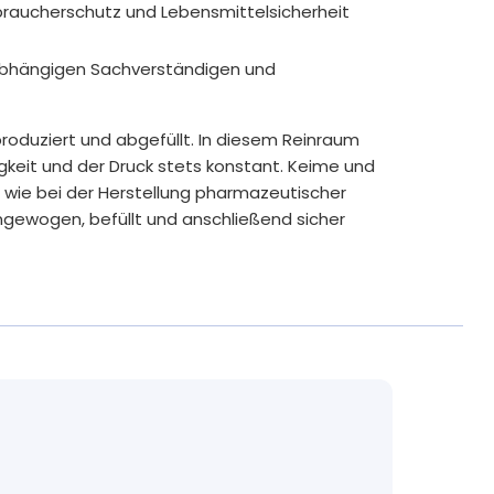
braucherschutz und Lebensmittelsicherheit
nabhängigen Sachverständigen und
roduziert und abgefüllt. In diesem Reinraum
igkeit und der Druck stets konstant. Keime und
t wie bei der Herstellung pharmazeutischer
ngewogen, befüllt und anschließend sicher
flichtige Allergene und unnötige
hte und hochwertige Inhaltsstoffe in die
erfügbarkeit bei vielen unserer Produkte durch
e zum Beispiel künstliche Farb- und
nesiumstearat. Nur wenn technisch unbedingt
e wie mikrokristalline Cellulose oder