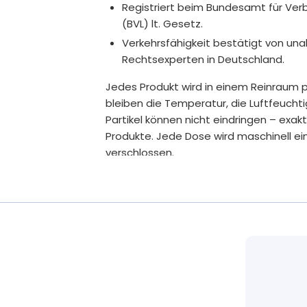
Registriert beim Bundesamt für Ver
(BVL) lt. Gesetz.
Verkehrsfähigkeit bestätigt von u
Rechtsexperten in Deutschland.
Jedes Produkt wird in einem Reinraum p
bleiben die Temperatur, die Luftfeucht
Partikel können nicht eindringen – exak
Produkte. Jede Dose wird maschinell ei
verschlossen.
Ohne Gentechnik, kennzeichnungsp
Zusätze
Bei uns kommen nur sorgfältig ausgesuc
Fertigpackung. Wir erreichen beste Biov
bewusst ausgewählte Rohstoffe.
Auf unnötige Zusätze verzichten wir, wi
Aromastoffe oder das Trennmittel Mag
nötig verwenden wir pflanzliche Füllstoff