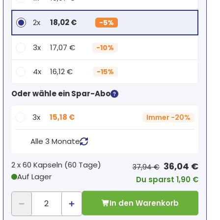
2x
18,02 €
-
5%
3x
17,07 €
-
10%
4x
16,12 €
-
15%
Dein persönlicher Rabatt
Oder wähle ein Spar-Abo
2
x
0,00 €
-
%
3x
15,18 €
Immer
-
20%
Alle 3 Monate
2 x
60 Kapseln
(
60
Tage
)
36,04 €
37,94 €
Auf Lager
Du sparst 1,90 €
In den Warenkorb