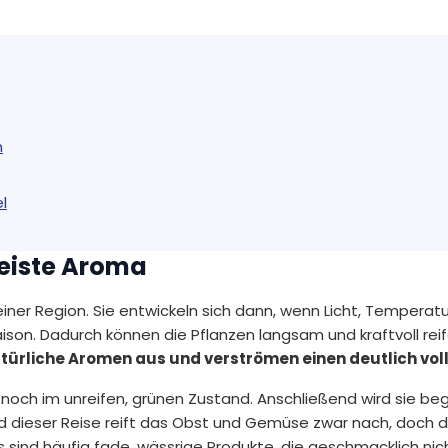
h
l
meiste Aroma
ner Region. Sie entwickeln sich dann, wenn Licht, Temperat
Saison. Dadurch können die Pflanzen langsam und kraftvoll rei
türliche Aromen aus und verströmen einen deutlich voll
 noch im unreifen, grünen Zustand. Anschließend wird sie beg
nd dieser Reise reift das Obst und Gemüse zwar nach, doch
is sind häufig fade, wässrige Produkte, die geschmacklich nic