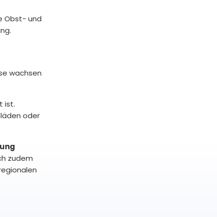
le Obst- und
ng.
üse wachsen
 ist.
oläden oder
kung
ich zudem
regionalen