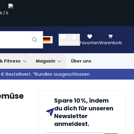
.6
/
5
Hilfe
Konto
Favoriten
Warenkorb
& Fitness
Magazin
Über uns
 € Bestellwert. *Bundles ausgeschlossen
Gemüse
Spare 10 %, indem
du dich für unseren
Newsletter
anmeldest.