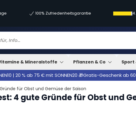
tage
100% Zufriedenheitsgarantie
4
Vitamine & Mineralstoffe
Pflanzen & Co
Sport 
NNEN10 | 20 % ab 75 € mit SONNEN20 🎁Gratis-Geschenk ab 60
e Gründe für Obst und Gemüse der Saison
est: 4 gute Gründe für Obst und 