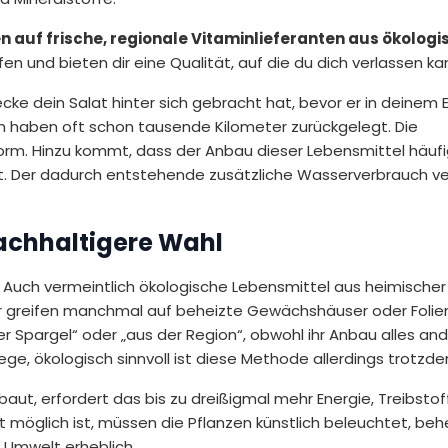
 auf frische, regionale Vitaminlieferanten aus ökolog
fen und bieten dir eine Qualität, auf die du dich verlassen ka
ecke dein Salat hinter sich gebracht hat, bevor er in deinem 
en haben oft schon tausende Kilometer zurückgelegt. Die
orm. Hinzu kommt, dass der Anbau dieser Lebensmittel häufi
st. Der dadurch entstehende zusätzliche Wasserverbrauch ve
nachhaltigere Wahl
 Auch vermeintlich ökologische Lebensmittel aus heimischer
ger greifen manchmal auf beheizte Gewächshäuser oder Folie
r Spargel“ oder „aus der Region“, obwohl ihr Anbau alles and
ege, ökologisch sinnvoll ist diese Methode allerdings trotzde
aut, erfordert das bis zu dreißigmal mehr Energie, Treibstof
 möglich ist, müssen die Pflanzen künstlich beleuchtet, behe
 Umwelt erheblich.