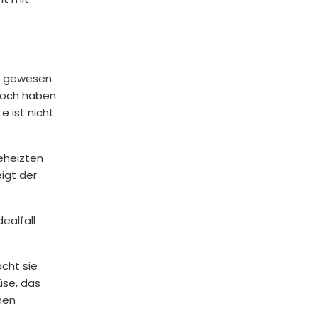
r gewesen.
edoch haben
e ist nicht
beheizten
eigt der
ealfall
acht sie
üse, das
nen