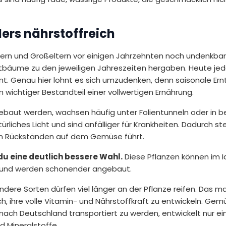
ers nährstoffreich
Eltern und Großeltern vor einigen Jahrzehnten noch undenkba
stbäume zu den jeweiligen Jahreszeiten hergaben. Heute j
t. Genau hier lohnt es sich umzudenken, denn saisonale Ernt
 wichtiger Bestandteil einer vollwertigen Ernährung.
gebaut werden, wachsen häufig unter Folientunneln oder in 
liches Licht und sind anfälliger für Krankheiten. Dadurch st
ren Rückständen auf dem Gemüse führt.
du eine deutlich bessere Wahl.
Diese Pflanzen können im Id
n und werden schonender angebaut.
ndere Sorten dürfen viel länger an der Pflanze reifen. Das m
h, ihre volle Vitamin- und Nährstoffkraft zu entwickeln. Gem
nach Deutschland transportiert zu werden, entwickelt nur ei
d Mineralstoffe.