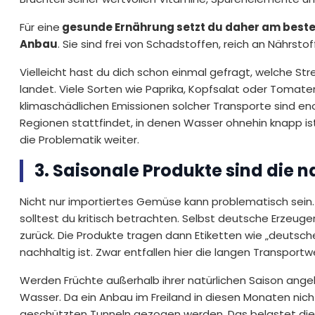
Für eine
gesunde Ernährung setzt du daher am besten
Anbau
. Sie sind frei von Schadstoffen, reich an Nährstof
Vielleicht hast du dich schon einmal gefragt, welche Str
landet. Viele Sorten wie Paprika, Kopfsalat oder Tomat
klimaschädlichen Emissionen solcher Transporte sind en
Regionen stattfindet, in denen Wasser ohnehin knapp i
die Problematik weiter.
3. Saisonale Produkte sind die 
Nicht nur importiertes Gemüse kann problematisch sein.
solltest du kritisch betrachten. Selbst deutsche Erzeu
zurück. Die Produkte tragen dann Etiketten wie „deutsche
nachhaltig ist. Zwar entfallen hier die langen Transportw
Werden Früchte außerhalb ihrer natürlichen Saison angeb
Wasser. Da ein Anbau im Freiland in diesen Monaten nicht
geschützten Tunneln gezogen werden. Das belastet die