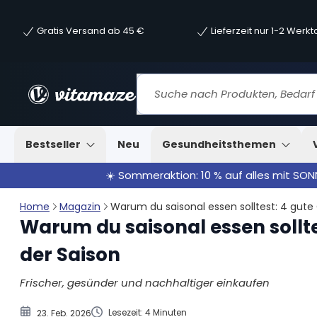
Gratis Versand ab 45 €
Lieferzeit nur 1-2 Werk
1. Saisonales Gemüse hat das meiste Aroma
2. Saisonales Gemüse ist besonders nährstoffreich
3. Saisonale Produkte sind die nachhaltigere Wahl
4. Saisonales Gemüse schont auch den Geldbeutel
Bestseller
Neu
Gesundheitsthemen
☀️ Sommeraktion: 10 % auf alles mit SO
Home
Magazin
Warum du saisonal essen solltest: 4 gut
Warum du saisonal essen sollt
der Saison
Frischer, gesünder und nachhaltiger einkaufen
Lesezeit: 4 Minuten
23. Feb. 2026