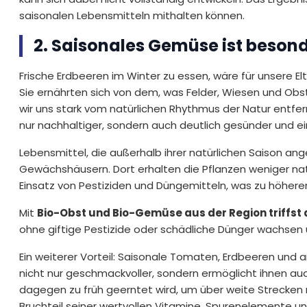
saisonalen Lebensmitteln mithalten können.
2. Saisonales Gemüse ist besond
Frische Erdbeeren im Winter zu essen, wäre für unsere 
Sie ernährten sich von dem, was Felder, Wiesen und Ob
wir uns stark vom natürlichen Rhythmus der Natur entfern
nur nachhaltiger, sondern auch deutlich gesünder und ein
Lebensmittel, die außerhalb ihrer natürlichen Saison an
Gewächshäusern. Dort erhalten die Pflanzen weniger natür
Einsatz von Pestiziden und Düngemitteln, was zu höhe
Mit
Bio-Obst und Bio-Gemüse aus der Region triffst 
ohne giftige Pestizide oder schädliche Dünger wachse
Ein weiterer Vorteil: Saisonale Tomaten, Erdbeeren und a
nicht nur geschmackvoller, sondern ermöglicht ihnen auc
dagegen zu früh geerntet wird, um über weite Strecken 
Bruchteil seiner wertvollen Vitamine, Spurenelemente un