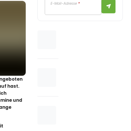
E-Mail-Adresse
*
angeboten
uf hast.
ich
tamine und
lange
it