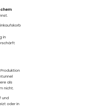
ischem
nnst.
Einkaufskorb
g in
rschärft
 Produktion
ntunnel
ere als
m nicht.
f und
izt oder in