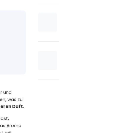
ur und
fen, was zu
eren Duft.
ast,
 das Aroma
ht mit