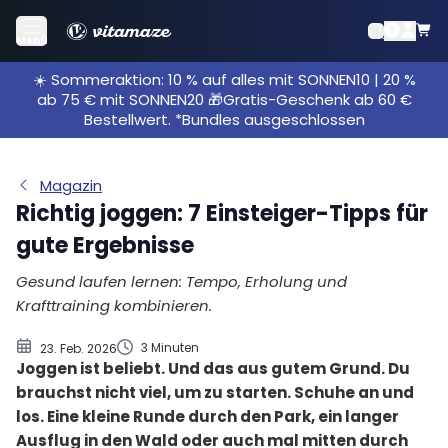
Jogging-Tipp 1: Bloß nicht übertreiben
Menü
Jogging-Tipp 2: Mach dich locker
☀️ Sommeraktion: 10 % auf alles mit SONNEN10 | 20 %
Jogging-Tipp 3: Moderat laufen, nicht sprinten
ab 75 € mit SONNEN20 🎁Gratis-Geschenk ab 60 €
Jogging-Tipp 4: Welche Schuhe sind die richtigen?
Bestellwert. *Bundles ausgeschlossen
Jogging-Tipp 5: Bleib am Ball
Jogging-Tipp 6: Ausreichend trinken
Magazin
Jogging-Tipp 7: Perfekte Kombination: Joggen &
Richtig joggen: 7 Einsteiger-Tipps für
Kraftsport
gute Ergebnisse
Gesund laufen lernen: Tempo, Erholung und
Krafttraining kombinieren.
3 Minuten
23. Feb. 2026
Joggen ist beliebt. Und das aus gutem Grund. Du
brauchst nicht viel, um zu starten. Schuhe an und
los. Eine kleine Runde durch den Park, ein langer
Ausflug in den Wald oder auch mal mitten durch