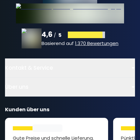
4,6
5
/
Basierend auf
1.370 Bewertungen
Kontakt & Service
Über uns
Kunden über uns
Gute Preise und schnelle Lieferung.
Pünktlic