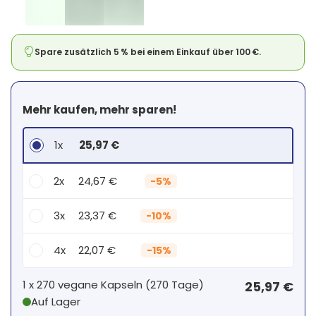
Spare zusätzlich 5 % bei einem Einkauf über 100 €.
Mehr kaufen, mehr sparen!
1x
25,97 €
2x
24,67 €
-
5%
3x
23,37 €
-
10%
4x
22,07 €
-
15%
Dein persönlicher Rabatt
1 x
270 vegane Kapseln
(
270
Tage
)
25,97 €
Auf Lager
1
x
0,00 €
-
%