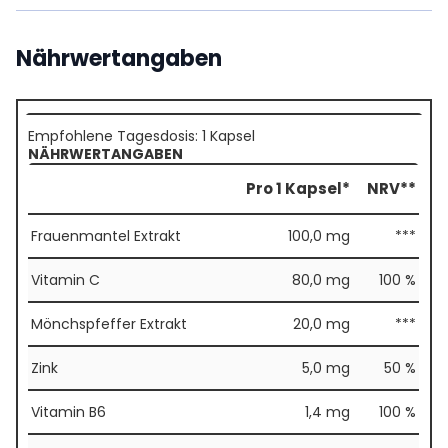
Nährwertangaben
Empfohlene Tagesdosis: 1 Kapsel
NÄHRWERTANGABEN
Pro 1 Kapsel*
NRV**
Frauenmantel Extrakt
100,0 mg
***
Vitamin C
80,0 mg
100 %
Mönchspfeffer Extrakt
20,0 mg
***
Zink
5,0 mg
50 %
Vitamin B6
1,4 mg
100 %