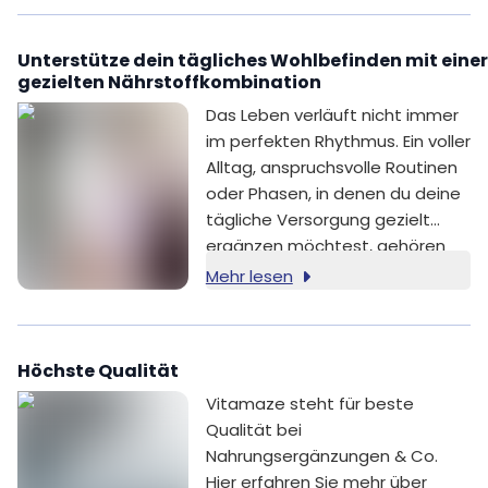
(Vitamin B6), Calcium-L-
Methylfolat (Folsäure),
Unterstütze dein tägliches Wohlbefinden mit eine
Cyanocobalamin (Vitamin B12).
gezielten Nährstoffkombination
Das Leben verläuft nicht immer
im perfekten Rhythmus. Ein voller
Alltag, anspruchsvolle Routinen
oder Phasen, in denen du deine
tägliche Versorgung gezielt
ergänzen möchtest, gehören
für viele Menschen dazu.
Mehr lesen
Höchste Qualität
Vitamaze steht für beste
Qualität bei
Nahrungsergänzungen & Co.
Hier erfahren Sie mehr über