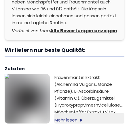
neben Mönchspfeffer und Frauenmantel auch
Vitamine wie B6 und B12 enthält. Die Kapseln
lassen sich leicht einnehmen und passen perfekt
in meine tägliche Routine.
Alle Bewertungen anzeigen
Verfasst von Lena
Wir liefern nur beste Qualität:
Zutaten
Frauenmantel Extrakt
(Alchemilla Vulgaris, Ganze
Pflanze), L-Ascorbinsäure
(Vitamin C), Überzugsmittel
(Hydroxypropylmethylcellulose),
Mönchspfeffer Extrakt (Vitex
Agnus Castus, Frucht),
Mehr lesen
Zinkbisglycinat, Pyridoxin HCl