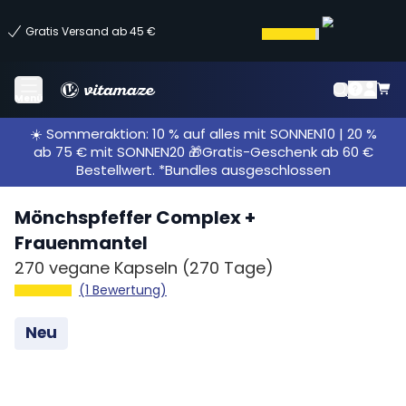
Gratis Versand ab 45 €
Menü
☀️ Sommeraktion: 10 % auf alles mit SONNEN10 | 20 %
ab 75 € mit SONNEN20 🎁Gratis-Geschenk ab 60 €
Bestellwert. *Bundles ausgeschlossen
Mönchspfeffer Complex +
Frauenmantel
270 vegane Kapseln
(270 Tage)
(1 Bewertung)
Neu