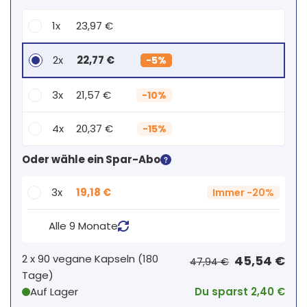
1x
23,97 €
2x
22,77 €
-
5%
3x
21,57 €
-
10%
4x
20,37 €
-
15%
Dein persönlicher Rabatt
Oder wähle ein Spar-Abo
2
x
0,00 €
-
%
3x
19,18 €
Immer
-
20%
Alle 9 Monate
2 x
90 vegane Kapseln
(
180
45,54 €
47,94 €
Tage
)
Auf Lager
Du sparst 2,40 €