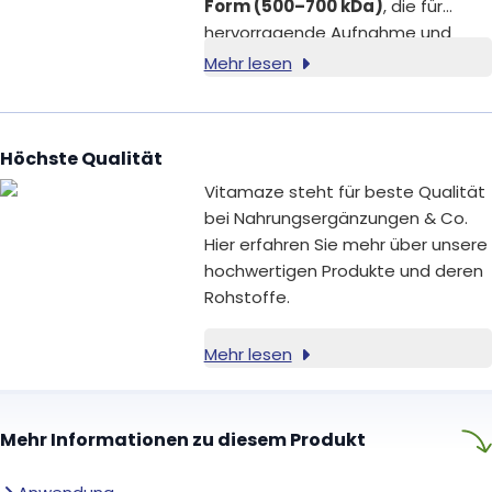
Form (500–700 kDa)
, die für
hervorragende Aufnahme und
optimale Verwertung im Körper
Mehr lesen
entwickelt wurde.
Höchste Qualität
Vitamaze steht für beste Qualität
bei Nahrungsergänzungen & Co.
Hier erfahren Sie mehr über unsere
hochwertigen Produkte und deren
Rohstoffe.
Mehr lesen
Mehr Informationen zu diesem Produkt