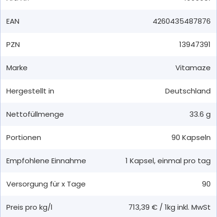
EAN
4260435487876
PZN
13947391
Marke
Vitamaze
Hergestellt in
Deutschland
Nettofüllmenge
33.6 g
Portionen
90
Kapseln
Empfohlene Einnahme
1
Kapsel
,
einmal pro tag
Versorgung für x Tage
90
Preis pro kg/l
713,39 €
/
1kg
inkl. MwSt