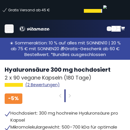
Gratis Versand ab 45 €
Menü
☀️ Sommeraktion: 10 % auf alles mit SONNEN10 | 20 %
ab 75 € mit SONNEN20 🎁Gratis-Geschenk ab 60 €
Bestellwert. *Bundles ausgeschlossen
Hyaluronsäure 300 mg hochdosiert
2 x
90 vegane Kapseln
(180 Tage)
(2 Bewertungen)
-
5%
Hochdosiert: 300 mg hochreine Hyaluronsäure pro
Kapsel
Mikromolekulargewicht: 500–700 kDa für optimale