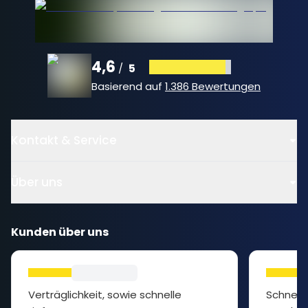
4,6
5
/
Basierend auf
1.386 Bewertungen
Kontakt & Service
Über uns
Kunden über uns
Verträglichkeit, sowie schnelle
Schnelle L