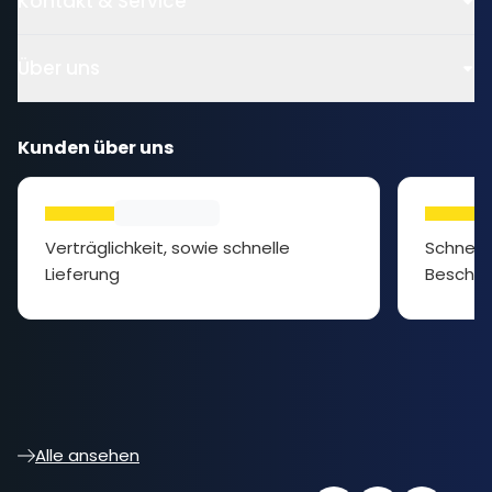
Kontakt & Service
Über uns
Kunden über uns
Verträglichkeit, sowie schnelle
Schnelle L
Lieferung
Beschre
Alle ansehen