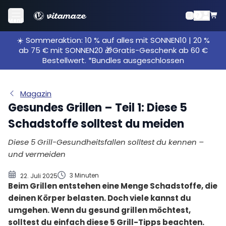
1. Grill-Gesundheitsfalle „Rauch“
Menü
2. Grill-Gesundheitsfalle „tropfende Marinade“
☀️ Sommeraktion: 10 % auf alles mit SONNEN10 | 20 %
3. Grill-Gesundheitsfalle „verbranntes Fleisch“
ab 75 € mit SONNEN20 🎁Gratis-Geschenk ab 60 €
4. Grill-Gesundheitsfalle „Gepökeltes“
Bestellwert. *Bundles ausgeschlossen
5. Grill-Gesundheitsfalle „Aluminium“
Klimaschonend und fair grillen
Magazin
Gesundes Grillen – Teil 1: Diese 5
Schadstoffe solltest du meiden
Diese 5 Grill-Gesundheitsfallen solltest du kennen –
und vermeiden
3 Minuten
22. Juli 2025
Beim Grillen entstehen eine Menge Schadstoffe, die
deinen Körper belasten. Doch viele kannst du
umgehen. Wenn du gesund grillen möchtest,
solltest du einfach diese 5 Grill-Tipps beachten.