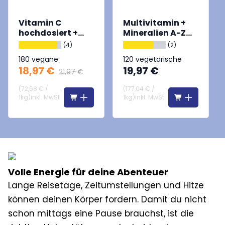
Vitamin C
Multivitamin +
hochdosiert +
Mineralien A-Z
Zink
Hochdosiert
(4)
(2)
180 vegane
120 vegetarische
18,97 €
19,97 €
Tabletten
Kapseln
21,97 €
(
72,68 €
/
(
177,04 €
/
1kg
)
inkl. MwSt
1kg
)
inkl. MwSt
Volle Energie für deine Abenteuer
Lange Reisetage, Zeitumstellungen und Hitze
können deinen Körper fordern. Damit du nicht
schon mittags eine Pause brauchst, ist die