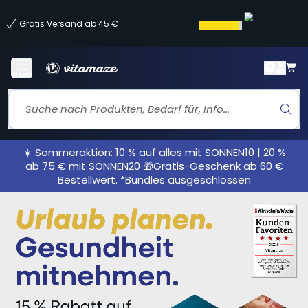
Gratis Versand ab 45 €
Menü
☀️ Sommeraktion: 10 % auf alles mit SONNEN10 | 20 %
ab 75 € mit SONNEN20 🎁Gratis-Geschenk ab 60 €
Bestellwert. *Bundles ausgeschlossen