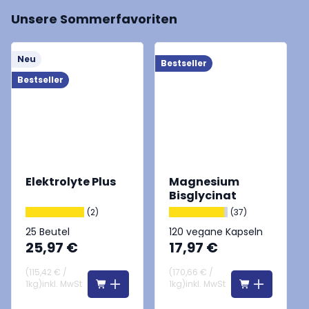
Unsere Sommerfavoriten
Neu
Bestseller
B
Bestseller
Elektrolyte Plus
Magnesium
Bisglycinat
(2)
(37)
25 Beutel
120 vegane Kapseln
25,97 €
17,97 €
(
115,42 €
/
(
170,66 €
/
1kg
)
inkl. MwSt
1kg
)
inkl. MwSt