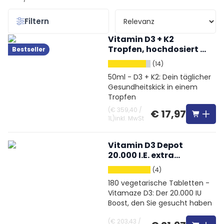
Filtern
Vitamin D3 + K2
Tropfen, hochdosiert &
Bestseller
vegetarisch
(14)
50ml - D3 + K2: Dein täglicher
Gesundheitskick in einem
Tropfen
(
€ 359,40
/
€ 17,97
1L
)
inkl. MwSt
Vitamin D3 Depot
20.000 I.E. extra
hochdosiert
(4)
180 vegetarische Tabletten -
Vitamaze D3: Der 20.000 IU
Boost, den Sie gesucht haben
(
€ 203,43
/