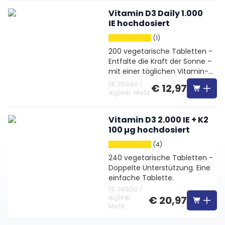
Vitamin D3 Daily 1.000
IE hochdosiert
(1)
200 vegetarische Tabletten -
Entfalte die Kraft der Sonne –
mit einer täglichen Vitamin-
D3-Tablette
(
€ 259,40
/
€ 12,97
1kg
)
inkl. MwSt
Vitamin D3 2.000 IE + K2
100 µg hochdosiert
(4)
240 vegetarische Tabletten -
Doppelte Unterstützung. Eine
einfache Tablette.
(
€ 349,50
/
1kg
)
inkl.
€ 20,97
MwSt