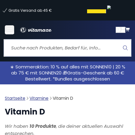
Gratis Versand ab 45 €
Menü
☀️ Sommeraktion: 10 % auf alles mit SONNEN10 | 20 %
ab 75 € mit SONNEN20 🎁Gratis-Geschenk ab 60 €
Bestellwert. *Bundles ausgeschlossen
Startseite
Vitamine
Vitamin D
Vitamin D
Wir haben
10 Produkte
, die deiner aktuellen Auswahl
entsprechen.