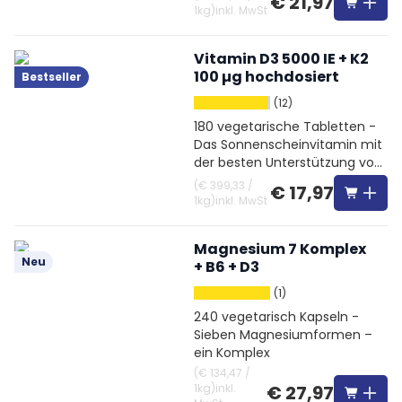
€ 21,97
1kg
)
inkl. MwSt
Vitamin D3 5000 IE + K2
100 µg hochdosiert
Bestseller
(12)
180 vegetarische Tabletten -
Das Sonnenscheinvitamin mit
der besten Unterstützung von
Vitamin K2
(
€ 399,33
/
€ 17,97
1kg
)
inkl. MwSt
Magnesium 7 Komplex
Neu
+ B6 + D3
(1)
240 vegetarisch Kapseln -
Sieben Magnesiumformen –
ein Komplex
(
€ 134,47
/
1kg
)
inkl.
€ 27,97