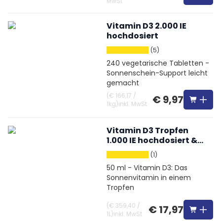
MwSt
Vitamin D3 2.000 IE
hochdosiert
(5)
240 vegetarische Tabletten -
Sonnenschein-Support leicht
gemacht
(
€ 166,17
/
€ 9,97
1kg
)
inkl. MwSt
Vitamin D3 Tropfen
1.000 IE hochdosiert &
Vegetarisch
(1)
50 ml - Vitamin D3: Das
Sonnenvitamin in einem
Tropfen
(
€ 359,40
/
€ 17,97
1L
)
inkl. MwSt