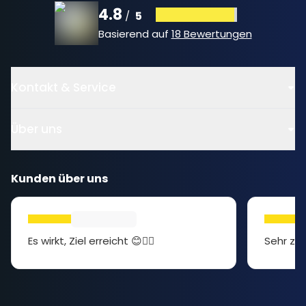
4.8
5
/
Basierend auf
18 Bewertungen
Kontakt & Service
Über uns
Kunden über uns
Es wirkt, Ziel erreicht 😊👍🏻
Sehr zuf