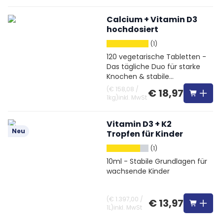
Calcium + Vitamin D3
hochdosiert
(1)
120 vegetarische Tabletten -
Das tägliche Duo für starke
Knochen & stabile
Unterstützung
(
€ 158,08
/
€ 18,97
1kg
)
inkl. MwSt
Vitamin D3 + K2
Neu
Tropfen für Kinder
(1)
10ml - Stabile Grundlagen für
wachsende Kinder
(
€ 1.397,00
/
€ 13,97
1L
)
inkl. MwSt