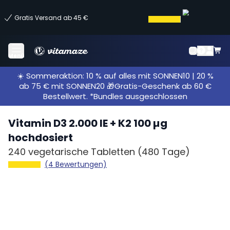
Gratis Versand ab 45 €
Menü
☀️ Sommeraktion: 10 % auf alles mit SONNEN10 | 20 %
ab 75 € mit SONNEN20 🎁Gratis-Geschenk ab 60 €
Bestellwert. *Bundles ausgeschlossen
Vitamin D3 2.000 IE + K2 100 µg
hochdosiert
240 vegetarische Tabletten
(480 Tage)
(4 Bewertungen)