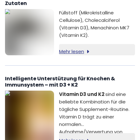
Zutaten
Füllstoff (Mikrokristalline
Cellulose), Cholecalciferol
(Vitamin D3), Menachinon MK7
(Vitamin K2).
Mehr lesen
Intelligente Unterstützung für Knochen &
Immunsystem – mit D3 + K2
Vitamin D3 und K2
sind eine
beliebte Kombination für die
tägliche Supplement-Routine.
Vitamin D trägt zu einer
normalen
Aufnahme/Verwertung von
Calcium und Phosphor sowie zur