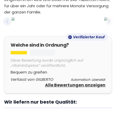
für über ein Jahr oder für mehrere Monate Versorgung
der ganzen Familie.
Previous slide
Nex
Verifizierter Kauf
Welche sind in Ordnung?
Diese Bewertung wurde ursprünglich auf
„VitaminExpress“ veröffentlicht.
Bequem zu greifen
Verfasst von GILBERTO
Automatisch übersetzt
Alle Bewertungen anzeigen
Wir liefern nur beste Qualität: