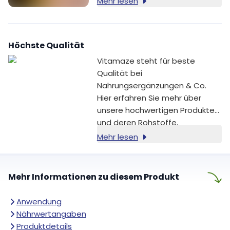
Mehr lesen
Erhaltung eines normalen
Calciumspiegels im Blut bei [1].
Vitamin K trägt zur Erhaltung
Höchste Qualität
normaler Knochen bei [2]. Aus
diesem Grund kombiniert
Vitamaze steht für beste
Vitamaze beide Nährstoffe in
Qualität bei
einer klar dosierten, einfach
Nahrungsergänzungen & Co.
anzuwendenden Formel.
Hier erfahren Sie mehr über
unsere hochwertigen Produkte
und deren Rohstoffe.
Mehr lesen
Mehr Informationen zu diesem Produkt
Anwendung
Nährwertangaben
Produktdetails