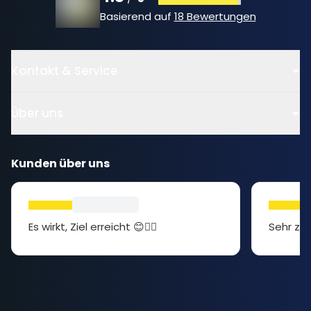
Basierend auf
18 Bewertungen
Kontakt & Service
Über uns
Kunden über uns
Es wirkt, Ziel erreicht 😊👍🏻
Sehr zuf