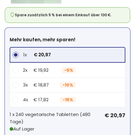
Spare zusätzlich 5 % bei einem Einkauf über 100 €.
Mehr kaufen, mehr sparen!
1x
€ 20,97
2x
€ 19,92
-
5%
3x
€ 18,87
-
10%
4x
€ 17,82
-
15%
Dein persönlicher Rabatt
1 x
240 vegetarische Tabletten
(
480
€ 20,97
Tage
)
1
x
€ 0,00
-
%
Auf Lager