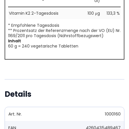
UI)
Vitamin K2 2-Tagesdosis
100 μg
133,3 %
* Empfohlene Tagesdosis
** Prozentsatz der Referenzmenge nach der VO (EU) Nr.
1169/2011 pro Tagesdosis (Nährstoffbezugswert)
Inhalt
60 g = 240 vegetarische Tabletten
Details
Art. Nr.
1000160
EAN
4260435489467