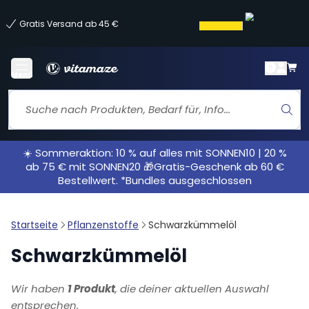
Gratis Versand ab 45 €
Menü
☀️ Sommeraktion: 10 % auf alles mit SONNEN10 | 20 %
ab 75 € mit SONNEN20 🎁Gratis-Geschenk ab 60 €
Bestellwert. *Bundles ausgeschlossen
Startseite
Pflanzenstoffe
Schwarzkümmelöl
Schwarzkümmelöl
Wir haben
1 Produkt
, die deiner aktuellen Auswahl
entsprechen.