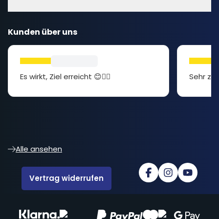
Kunden über uns
Es wirkt, Ziel erreicht 😊👍🏻
Sehr zuf
Alle ansehen
Vertrag widerrufen