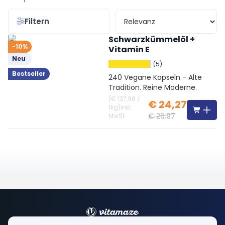
Filtern
Schwarzkümmelöl +
-10%
Vitamin E
Neu
(5)
Bestseller
240 Vegane Kapseln - Alte
Tradition. Reine Moderne.
(
€ 137,98
/
€ 24,27
1kg
)
inkl.
€ 26,97
MwSt