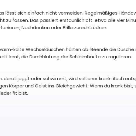
as lässt sich einfach nicht vermeiden. Regelmäßiges Hände
t zu fassen. Das passiert erstaunlich oft: etwa alle vier Min
onieren, Nachdenken oder Brille zurechtrücken.
 warm-kalte Wechselduschen härten ab. Beende die Dusche
alt lernt, die Durchblutung der Schleimhäute zu regulieren.
 moderat joggt oder schwimmt, wird seltener krank. Auch en
en Körper und Geist ins Gleichgewicht. Wenn du krank bist, s
der fit bist.