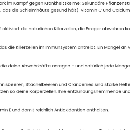
stark im Kampf gegen Krankheitskeime: Sekundäre Pflanzenst
 A, das die Schleimhäute gesund hält), Vitamin C und Calci
 aktiviert die natürlichen Killerzellen, die Erreger abwehren k
as die Killerzellen im Immunsystem antreibt. Ein Mangel an 
e, die deine Abwehrkräfte anregen – und natürlich jede Meng
isbeeren, Stachelbeeren und Cranberries sind starke Helfer
hützen so deine Körperzellen. Ihre entzündungshemmende un
tamin E und damit reichlich Antioxidantien enthalten.