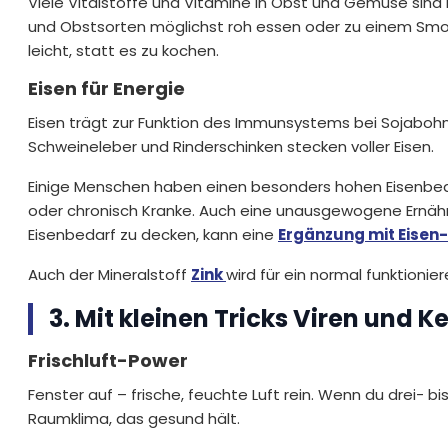
Viele Vitalstoffe und Vitamine in Obst und Gemüse sind h
und Obstsorten möglichst roh essen oder zu einem Smo
leicht, statt es zu kochen.
Eisen für Energie
Eisen trägt zur Funktion des Immunsystems bei Sojabohnen
Schweineleber und Rinderschinken stecken voller Eisen.
Einige Menschen haben einen besonders hohen Eisenbed
oder chronisch Kranke. Auch eine unausgewogene Ernäh
Eisenbedarf zu decken, kann eine
Ergänzung mit Eisen
Auch der Mineralstoff
Zink
wird für ein normal funktion
3. Mit kleinen Tricks Viren und 
Frischluft-Power
Fenster auf – frische, feuchte Luft rein. Wenn du drei- 
Raumklima, das gesund hält.