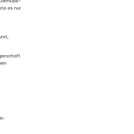
le Gemüse-
te es nur
rst,
gerschaft
hen
in