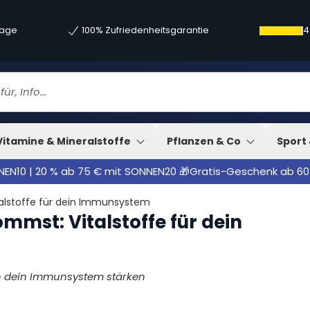
tage
100% Zufriedenheitsgarantie
4
sitive Gedanken dein Immunsystem
oster aus der Küche
Vitamine & Mineralstoffe
Pflanzen & Co
Sport 
NNEN10 | 20 % ab 75 € mit SONNEN20 🎁Gratis-Geschenk ab 60
alstoffe für dein Immunsystem
mmst: Vitalstoffe für dein
n dein Immunsystem stärken