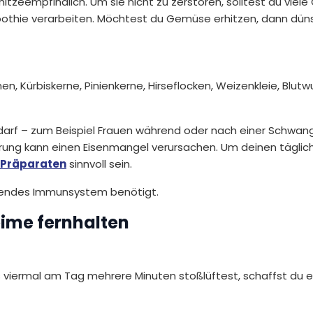
itzeempfindlich. Um sie nicht zu zerstören, solltest du vie
othie verarbeiten. Möchtest du Gemüse erhitzen, dann düns
, Kürbiskerne, Pinienkerne, Hirseflocken, Weizenkleie, Blutwu
arf – zum Beispiel Frauen während oder nach einer Schwan
rung kann einen Eisenmangel verursachen. Um deinen täglic
-Präparaten
sinnvoll sein.
ierendes Immunsystem benötigt.
Keime fernhalten
bis viermal am Tag mehrere Minuten stoßlüftest, schaffst du e