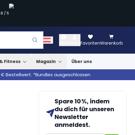
.8
/
5
Hilfe
Konto
Favoriten
Warenkorb
& Fitness
Magazin
Über uns
 € Bestellwert. *Bundles ausgeschlossen
Spare 10 %, indem
du dich für unseren
Newsletter
anmeldest.