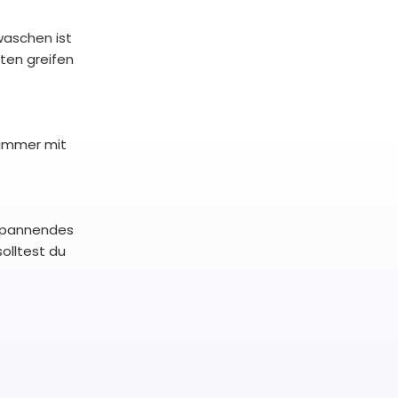
waschen ist
uten greifen
 immer mit
tspannendes
olltest du