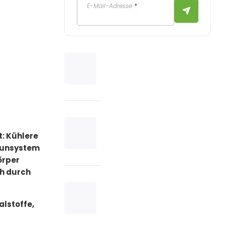
E-Mail-Adresse
*
t: Kühlere
mmunsystem
örper
ch durch
alstoffe,