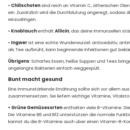
•
Chilischoten
sind reich an Vitamin C, ätherischen Öle
ein. Zusätzlich wird die Durchblutung angeregt, sodass 
einzudringen.
•
Knoblauch
enthält
Allicin
, das deine Immunzellen stä
•
Ingwer
ist eine echte Wunderwurzel: antioxidativ, an
als Tee aufbrüht, kann beginnende Infektionen gut bek
Übrigens
: Scharfes Essen, heiße Suppen und Tees brin
angelangte Bakterien einfach weggespült.
Bunt macht gesund
Eine immunstärkende Ernährung sollte sich vor allem a
zusammensetzen. Sie liefern wichtige Vitamine, Vitalst
• Grüne Gemüsesorten
enthalten viele B-Vitamine. Di
Die Vitamine B6 und B12 unterstützen die normale Funkt
kannst du die B-Vitamine auch über einen Vitamin-B-K