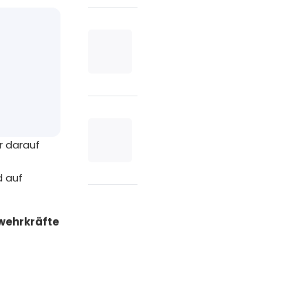
ur darauf
d auf
bwehrkräfte