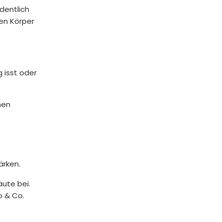
dentlich
den Körper
 isst oder
hen
ärken.
äute bei.
o & Co.