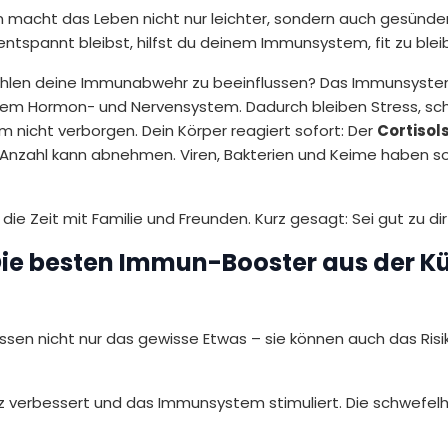
n macht das Leben nicht nur leichter, sondern auch gesünde
 entspannt bleibst, hilfst du deinem Immunsystem, fit zu blei
ühlen deine Immunabwehr zu beeinflussen? Das Immunsystem
einem Hormon- und Nervensystem. Dadurch bleiben Stress, sc
icht verborgen. Dein Körper reagiert sofort: Der
Cortisol
e Anzahl kann abnehmen. Viren, Bakterien und Keime haben so
die Zeit mit Familie und Freunden. Kurz gesagt: Sei gut zu dir
 Die besten Immun-Booster aus der K
ssen nicht nur das gewisse Etwas – sie können auch das Risik
tz verbessert und das Immunsystem stimuliert. Die schwefelh