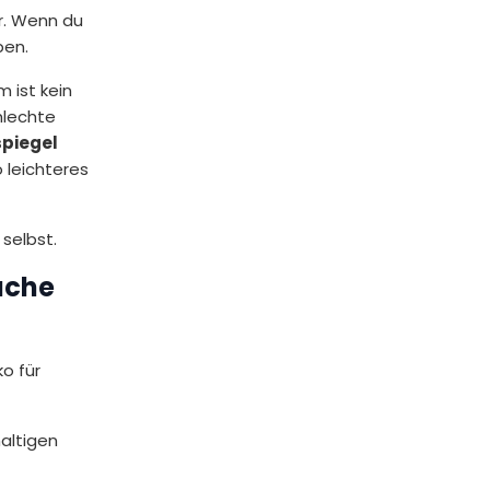
r. Wenn du
ben.
 ist kein
hlechte
spiegel
 leichteres
 selbst.
üche
o für
altigen