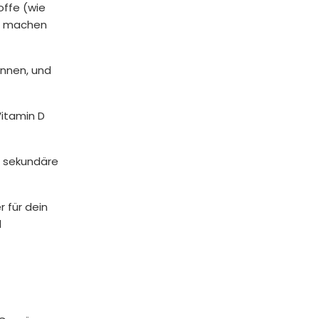
offe (wie
um machen
önnen, und
Vitamin D
e sekundäre
 für dein
d