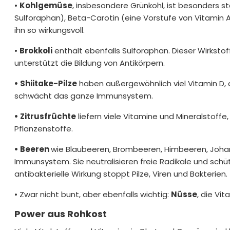
•
Kohlgemüse
, insbesondere Grünkohl, ist besonders 
Sulforaphan), Beta-Carotin (eine Vorstufe von Vitamin
ihn so wirkungsvoll.
•
Brokkoli
enthält ebenfalls Sulforaphan. Dieser Wirkstoff
unterstützt die Bildung von Antikörpern.
• Shiitake-Pilze
haben außergewöhnlich viel Vitamin D, d
schwächt das ganze Immunsystem.
• Zitrusfrüchte
liefern viele Vitamine und Mineralstoff
Pflanzenstoffe.
• Beeren
wie Blaubeeren, Brombeeren, Himbeeren, Johann
Immunsystem. Sie neutralisieren freie Radikale und sc
antibakterielle Wirkung stoppt Pilze, Viren und Bakterien.
• Zwar nicht bunt, aber ebenfalls wichtig:
Nüsse
, die Vi
Power aus Rohkost