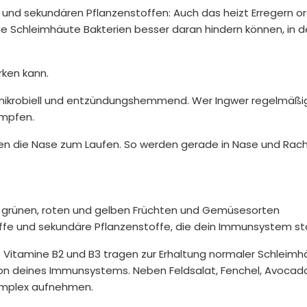
n und sekundären Pflanzenstoffen: Auch das heizt Erregern or
die Schleimhäute Bakterien besser daran hindern können, in 
rken kann.
timikrobiell und entzündungshemmend. Wer Ingwer regelmäßig
ämpfen.
gen die Nase zum Laufen. So werden gerade in Nase und Rac
us grünen, roten und gelben Früchten und Gemüsesorten
offe und sekundäre Pflanzenstoffe, die dein Immunsystem st
e Vitamine B2 und B3 tragen zur Erhaltung normaler Schleimh
ion deines Immunsystems. Neben Feldsalat, Fenchel, Avocad
omplex aufnehmen.