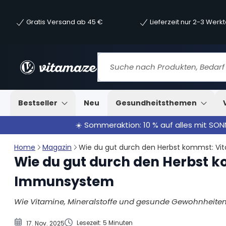
Gratis Versand ab 45 €
Lieferzeit nur 2-3 Werk
1. Stark durch Gelassenheit: So beeinflussen po
2. Gesund essen, stark bleiben: Die besten Immun-Bo
3. Mit kleinen Tricks Viren und Keime fernhalten
Bestseller
Neu
Gesundheitsthemen
☀️ Sommeraktion: 10 % auf alles mit SO
Home
Magazin
Wie du gut durch den Herbst kommst: Vit
Wie du gut durch den Herbst ko
Immunsystem
Wie Vitamine, Mineralstoffe und gesunde Gewohnheite
Lesezeit: 5 Minuten
17. Nov. 2025