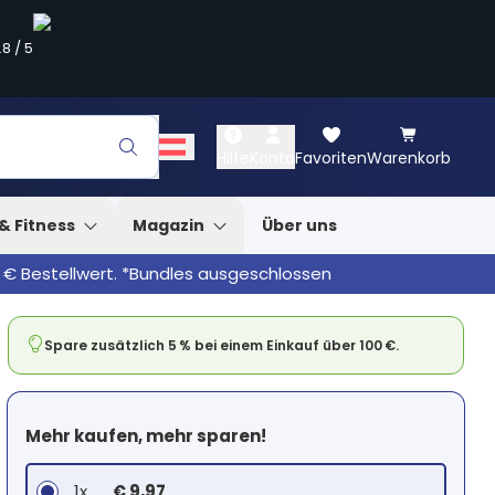
.8
/
5
Hilfe
Konto
Favoriten
Warenkorb
& Fitness
Magazin
Über uns
 € Bestellwert. *Bundles ausgeschlossen
Spare zusätzlich 5 % bei einem Einkauf über 100 €.
Mehr kaufen, mehr sparen!
1x
€ 9,97