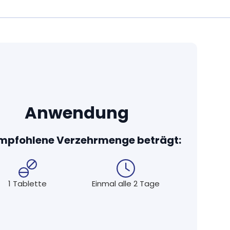
erfügbarkeit bei vielen unserer Produkte durch
e zum Beispiel künstliche Farb- und Aromastoffe
. Nur wenn technisch unbedingt nötig verwenden
lline Cellulose oder Akazienfaser.
ie Kraft und Verträglichkeit der Wirkstoffe stehen im
rgänzungsmittel sind frei von Gluten, Laktose und
ergenen.
Anwendung
n von unabhängigen und akkreditierten Laboren in
ät, auf die Sie sich verlassen können. Fast alle
empfohlene Verzehrmenge beträgt:
ner geeignet. Bei den wenigen Produkten, bei denen
erzichten können, verwenden wir Rindergelatine und
1 Tablette
Einmal alle 2 Tage