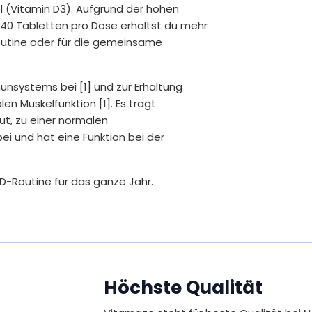
ol (Vitamin D3). Aufgrund der hohen
 240 Tabletten pro Dose erhältst du mehr
Routine oder für die gemeinsame
unsystems bei [1] und zur Erhaltung
n Muskelfunktion [1]. Es trägt
t, zu einer normalen
 und hat eine Funktion bei der
-D-Routine für das ganze Jahr.
ittelsicherheit (EFSA) zugelassene
 Immunsystems bei.
Höchste Qualität
bei.