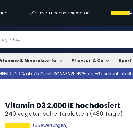
tage
100% Zufriedenheitsgarantie
4
Vitamine & Mineralstoffe
Pflanzen & Co
Sport 
NNEN10 | 20 % ab 75 € mit SONNEN20 🎁Gratis-Geschenk ab 60
Vitamin D3 2.000 IE hochdosiert
240 vegetarische Tabletten
(480 Tage)
(5 Bewertungen)