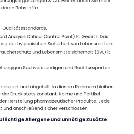
Nahrungsergänzungen & Co. Hier erfahren Sie mehr
 deren Rohstoffe.
P-Qualitätsstandards.
rd Analysis Critical Control Point) lt. Gesetz. Das
ung der hygienischen Sicherheit von Lebensmitteln.
aucherschutz und Lebensmittelsicherheit (BVL) lt.
abhängigen Sachverständigen und Rechtsexperten
oduziert und abgefüllt. In diesem Reinraum bleiben
 der Druck stets konstant. Keime und Partikel
 der Herstellung pharmazeutischer Produkte. Jede
t und anschließend sicher verschlossen.
flichtige Allergene und unnötige Zusätze
hte und hochwertige Inhaltsstoffe in die