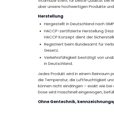
Vitamaze steht für beste Qualität bei 
.
über unsere hochwertigen Produkte und
kelfunktion bei.
Herstellung
ciumspiegels im Blut bei.
Hergestellt in Deutschland nach GM
erwertung von Calcium und Phosphor
HACCP-zertifizierte Herstellung (Haza
HACCP Konzept dient der Sicherstell
Registriert beim Bundesamt für Verbr
Gesetz.
Verkehrsfähigkeit bestätigt von un
in Deutschland.
Jedes Produkt wird in einem Reinraum pr
die Temperatur, die Luftfeuchtigkeit und
können nicht eindringen – exakt wie bei
Dose wird maschinell eingewogen, befüll
Ohne Gentechnik, kennzeichnungsp
Bei uns kommen nur sorgfältig ausgesuc