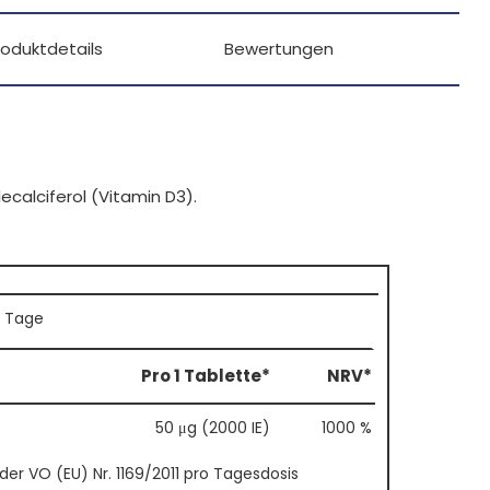
roduktdetails
Bewertungen
olecalciferol (Vitamin D3).
2 Tage
Pro 1 Tablette*
NRV*
50 μg (2000 IE)
1000 %
r VO (EU) Nr. 1169/2011 pro Tagesdosis