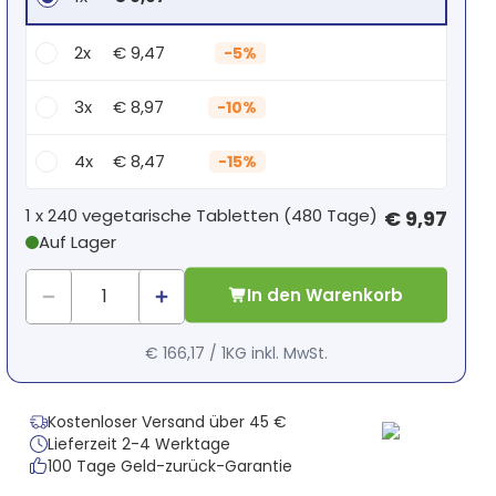
2x
€ 9,47
-
5%
3x
€ 8,97
-
10%
4x
€ 8,47
-
15%
Dein persönlicher Rabatt
1 x
240 vegetarische Tabletten
(
480
Tage
)
€ 9,97
Auf Lager
1
x
€ 0,00
-
%
In den Warenkorb
€ 166,17
/
1KG
inkl. MwSt.
Kostenloser Versand über 45 €
Lieferzeit 2-4 Werktage
100 Tage Geld-zurück-Garantie