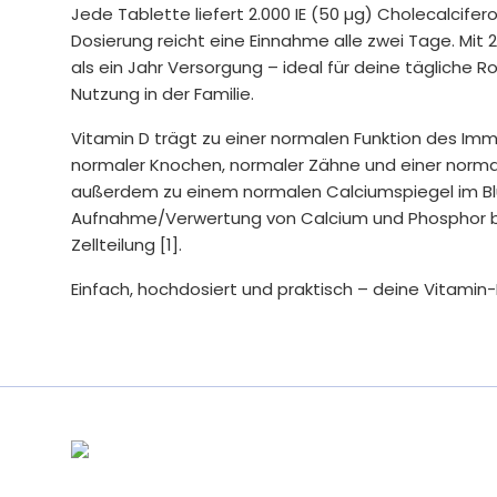
Jede Tablette liefert 2.000 IE (50 µg) Cholecalcifer
Dosierung reicht eine Einnahme alle zwei Tage. Mit
als ein Jahr Versorgung – ideal für deine tägliche 
Nutzung in der Familie.
Vitamin D trägt zu einer normalen Funktion des Imm
normaler Knochen, normaler Zähne und einer normale
außerdem zu einem normalen Calciumspiegel im Blu
Aufnahme/Verwertung von Calcium und Phosphor bei
Zellteilung [1].
Einfach, hochdosiert und praktisch – deine Vitamin
Offiziell von der europäischen Behörde für Lebensm
Health Claims
[1] Vitamin D
Vitamin D trägt zu einer normalen Funktion des
Vitamin D trägt zur Erhaltung normaler Knochen 