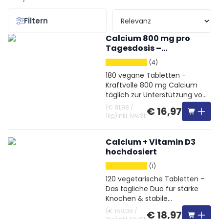
Filtern
Calcium 800 mg pro
Tagesdosis –
hochdosiert
(4)
180 vegane Tabletten -
Kraftvolle 800 mg Calcium
täglich zur Unterstützung von
Knochen und Muskeln
(
€ 81,98
/
€ 16,97
1kg
)
inkl. MwSt
Calcium + Vitamin D3
hochdosiert
(1)
120 vegetarische Tabletten -
Das tägliche Duo für starke
Knochen & stabile
Unterstützung
(
€ 158,08
/
€ 18,97