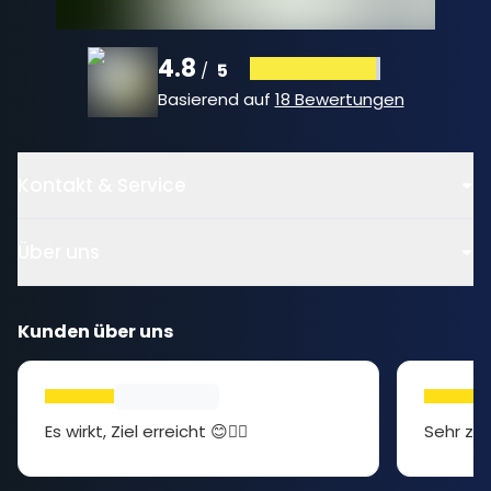
4.8
5
/
Basierend auf
18 Bewertungen
Kontakt & Service
Über uns
Kunden über uns
Es wirkt, Ziel erreicht 😊👍🏻
Sehr zuf