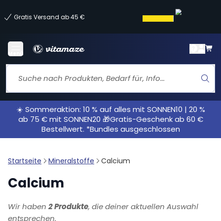
Gratis Versand ab 45 €
Menü
☀️ Sommeraktion: 10 % auf alles mit SONNEN10 | 20 %
ab 75 € mit SONNEN20 🎁Gratis-Geschenk ab 60 €
Bestellwert. *Bundles ausgeschlossen
Startseite
Mineralstoffe
Calcium
Calcium
Wir haben
2 Produkte
, die deiner aktuellen Auswahl
entsprechen.