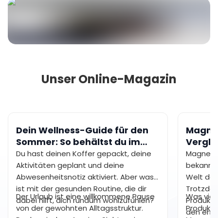
Unser Online-Magazin
Dein Wellness-Guide für den
Magne
Sommer: So behältst du im
Vergle
Urlaub gesunde
dir?
Du hast deinen Koffer gepackt, deine
Magnesi
Gewohnheiten bei
Aktivitäten geplant und deine
bekannte
Abwesenheitsnotiz aktiviert. Aber was
Welt der
ist mit der gesunden Routine, die dir
Trotzdem
Der Urlaub ist eine willkommene Pause
Was viele
dabei hilft, dich rundum wohlzufühlen?
Produkts 
von der gewohnten Alltagsstruktur.
Produkte
den erst