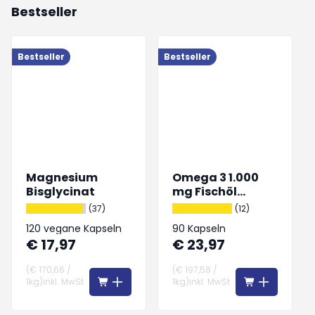
Bestseller
Bestseller
Bestseller
B
Magnesium
Omega 3 1.000
Bisglycinat
mg Fischöl
hochdosiert
(37)
(12)
120 vegane Kapseln
90 Kapseln
€ 17,97
€ 23,97
(
€ 170,66
/
(
€ 197,58
/
1kg
)
inkl. MwSt
1kg
)
inkl. MwSt