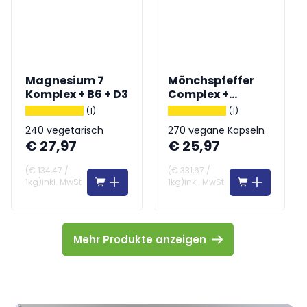
Magnesium 7
Mönchspfeffer
Komplex + B6 + D3
Complex +
Frauenmantel
(1)
(1)
240 vegetarisch
270 vegane Kapseln
€ 27,97
€ 25,97
Kapseln
(
€ 134,47
/
(
€ 331,67
/
1kg
)
inkl. MwSt
1kg
)
inkl. MwSt
Mehr Produkte anzeigen