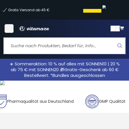
Gratis Versand ab 45 €
Menü
☀️ Sommeraktion: 10 % auf alles mit SONNEN10 | 20 %
ab 75 € mit SONNEN20 🎁Gratis-Geschenk ab 60 €
Bestellwert. *Bundles ausgeschlossen
harmaqualität aus Deutschland
GMP Qualität