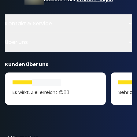
Kontakt & Service
Über uns
Kunden über uns
Es wirkt, Ziel erreicht 😊👍🏻
Sehr zuf