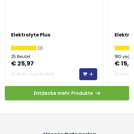
Elektrolyte Plus
Elektro
(2)
25 Beutel
180 vega
€ 25,97
€ 15,9
(
€ 115,42
/
1kg
)
inkl. MwSt
(
€ 69,16
/
Entdecke mehr Produkte