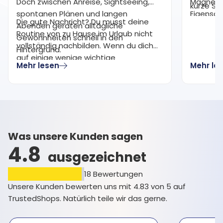
Doch zwischen Anreise, Sightseeing,
Magnesiu
kurze Su
spontanen Plänen und langen
Eigensch
von Magn
Die gute Nachricht? Du musst deine
Abenden geraten alltägliche
haben. M
Magnesi
Routine von zu Hause im Urlaub nicht
Gewohnheiten schnell in den
für die 
Magnesiu
vollständig nachbilden. Wenn du dich
Hintergrund.
werden g
Magnesi
auf einige wenige wichtige
Lebensst
Mehr lesen
Mehr le
Gewohnheiten konzentrierst, kannst du
Verdauun
ein Gefühl von Balance und
oder als
Beständigkeit bewahren, ohne dass
gewählt.
dein Urlaubserlebnis darunter leidet.
Was unsere Kunden sagen
4.8
ausgezeichnet
18
Bewertungen
Unsere Kunden bewerten uns mit 4.83 von 5 auf
TrustedShops. Natürlich teile wir das gerne.