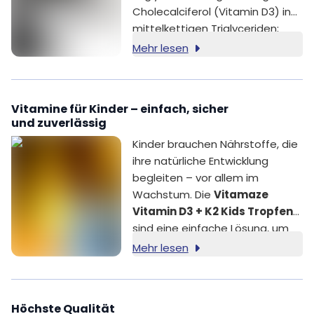
Cholecalciferol (Vitamin D3) in
mittelkettigen Triglyceriden;
Antioxidationsmittel: Alpha-
Mehr lesen
Tocopherol (Vitamin E).
Vitamine für Kinder – einfach, sicher
und zuverlässig
Kinder brauchen Nährstoffe, die
ihre natürliche Entwicklung
begleiten – vor allem im
Wachstum. Die
Vitamaze
Vitamin D3 + K2 Kids Tropfen
sind eine einfache Lösung, um
zwei essenzielle Vitamine für
Mehr lesen
Kinder bereitzustellen. Die
durchdachte Formel vereint
Vitamin D3 und Vitamin K2 in
Höchste Qualität
einer milden MCT-Öl-Basis. Ein