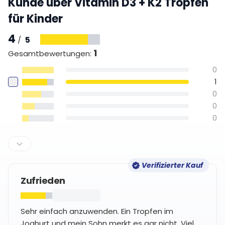
Kunde über Vitamin D3 + K2 Tropfen
für Kinder
4
5
/
1
Gesamtbewertungen
:
0
1
0
0
0
Verifizierter Kauf
Zufrieden
Sehr einfach anzuwenden. Ein Tropfen im
Joghurt und mein Sohn merkt es gar nicht. Viel