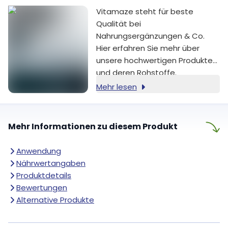
einziger Tropfen täglich lässt
Vitamaze steht für beste
sich mühelos in den
Qualität bei
Familienalltag integrieren und ist
Nahrungsergänzungen & Co.
ideal für Kinder, die wenig
Hier erfahren Sie mehr über
Sonnenlicht bekommen oder
unsere hochwertigen Produkte
flüssige Nahrungsergänzung
und deren Rohstoffe.
bevorzugen.
Mehr lesen
Mehr Informationen zu diesem Produkt
Anwendung
Nährwertangaben
Produktdetails
Bewertungen
Alternative Produkte