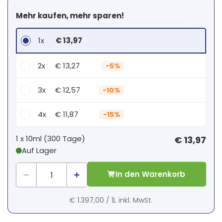
Mehr kaufen, mehr sparen!
1x
€ 13,97
2x
€ 13,27
-
5%
3x
€ 12,57
-
10%
4x
€ 11,87
-
15%
Dein persönlicher Rabatt
1 x
10ml
(
300
Tage
)
€ 13,97
Auf Lager
1
x
€ 0,00
-
%
In den Warenkorb
€ 1.397,00
/
1L
inkl. MwSt.