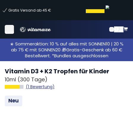
Gratis Versand ab 45 €
Menü
☀️ Sommeraktion: 10 % auf alles mit SONNEN10 | 20 %
ab 75 € mit SONNEN20 🎁Gratis-Geschenk ab 60 €
Bestellwert. *Bundles ausgeschlossen
Vitamin D3 + K2 Tropfen für Kinder
10ml
(300 Tage)
(1 Bewertung)
Neu