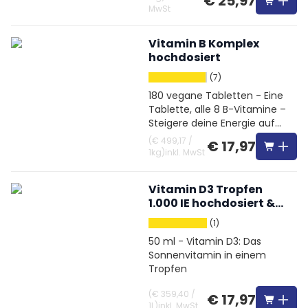
€ 25,97
MwSt
Vitamin B Komplex
hochdosiert
(7)
180 vegane Tabletten - Eine
Tablette, alle 8 B-Vitamine –
Steigere deine Energie auf
natürliche Weise
(
€ 499,17
/
€ 17,97
1kg
)
inkl. MwSt
Vitamin D3 Tropfen
1.000 IE hochdosiert &
Vegetarisch
(1)
50 ml - Vitamin D3: Das
Sonnenvitamin in einem
Tropfen
(
€ 359,40
/
€ 17,97
1L
)
inkl. MwSt