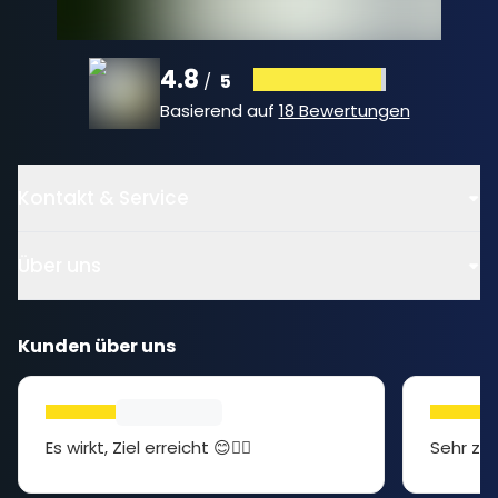
4.8
5
/
Basierend auf
18 Bewertungen
Kontakt & Service
Über uns
Kunden über uns
Es wirkt, Ziel erreicht 😊👍🏻
Sehr zuf