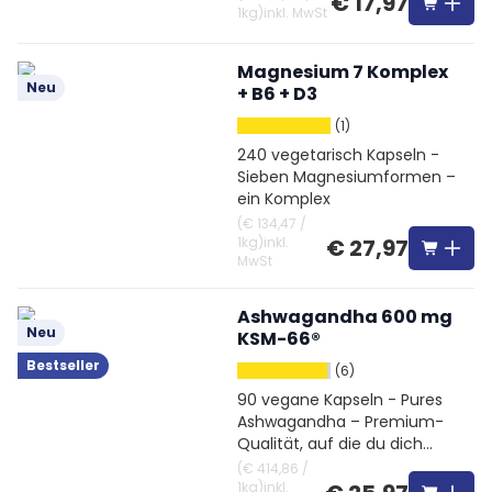
€ 17,97
1kg
)
inkl. MwSt
Magnesium 7 Komplex
Neu
+ B6 + D3
(1)
240 vegetarisch Kapseln -
Sieben Magnesiumformen –
ein Komplex
(
€ 134,47
/
1kg
)
inkl.
€ 27,97
MwSt
Ashwagandha 600 mg
Neu
KSM-66®
Bestseller
(6)
90 vegane Kapseln - Pures
Ashwagandha – Premium-
Qualität, auf die du dich
verlassen kannst
(
€ 414,86
/
1kg
)
inkl.