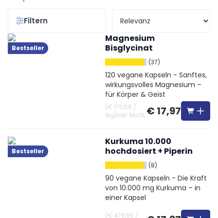
Filtern
Magnesium
Bisglycinat
Bestseller
(37)
120 vegane Kapseln - Sanftes,
wirkungsvolles Magnesium –
für Körper & Geist
(
€ 170,66
/
€ 17,97
1kg
)
inkl. MwSt
Kurkuma 10.000
hochdosiert + Piperin
Bestseller
(8)
90 vegane Kapseln - Die Kraft
von 10.000 mg Kurkuma – in
einer Kapsel
(
€ 476,66
/