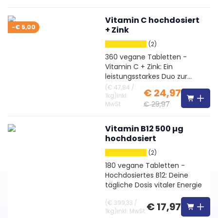
Vitamin C hochdosiert
-€ 5,00
+ Zink
(2)
360 vegane Tabletten -
Vitamin C + Zink: Ein
leistungsstarkes Duo zur
Immununterstützung
(
€ 47,84
/
€ 24,97
1kg
)
inkl.
€ 29,97
MwSt
Vitamin B12 500 µg
hochdosiert
(2)
180 vegane Tabletten -
Hochdosiertes B12: Deine
tägliche Dosis vitaler Energie
(
€ 399,33
/
€ 17,97
1kg
)
inkl. MwSt