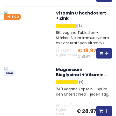
Vitamin C hochdosiert
-€ 3,00
+ Zink
(4)
180 vegane Tabletten -
Stärken Sie Ihr Immunsystem
mit der Kraft von Vitamin C &
Zink
€ 18,97
(
€ 72,68
/
1kg
)
inkl. MwSt
€ 21,97
Magnesium
Neu
Bisglycinat + Vitamin
B6
(2)
240 vegane Kapseln - Spüre
den Unterschied – jeden Tag.
(
€ 137,36
/
1kg
)
inkl.
€ 28,97
MwSt