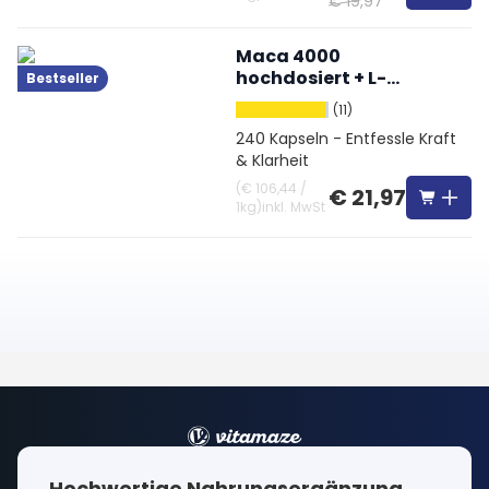
€ 19,97
Maca 4000
hochdosiert + L-
Bestseller
Arginin + Vitamine +
(11)
Zink
240 Kapseln - Entfessle Kraft
& Klarheit
(
€ 106,44
/
€ 21,97
1kg
)
inkl. MwSt
Hochwertige Nahrungsergänzung