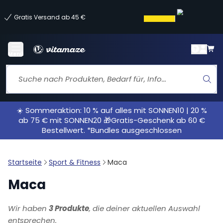
Gratis Versand ab 45 €
Menü
☀️ Sommeraktion: 10 % auf alles mit SONNEN10 | 20 %
ab 75 € mit SONNEN20 🎁Gratis-Geschenk ab 60 €
Bestellwert. *Bundles ausgeschlossen
Startseite
Sport & Fitness
Maca
Maca
Wir haben
3 Produkte
, die deiner aktuellen Auswahl
entsprechen.