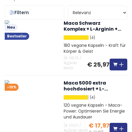
Filtern
Maca Schwarz
Neu
Komplex + L-Arginin +
Tribulus + Ginseng
Bestseller
(4)
180 vegane Kapseln - Kraft für
Körper & Geist
(
€ 118,75
/
1kg
)
inkl.
€ 25,97
MwSt
Maca 5000 extra
-10%
hochdosiert + L-
Arginin + OPC +
(4)
Vitamine + Zink
120 vegane Kapseln - Maca-
Power: Optimieren Sie Energie
und Ausdauer
€ 17,97
(
€ 170,17
/
1kg
)
inkl. MwSt