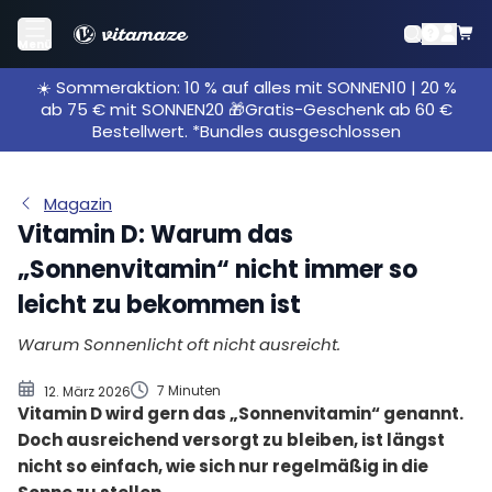
Warum Vitamin D wichtiger ist, als viele denken
Menü
So stellt dein Körper Vitamin D tatsächlich her
☀️ Sommeraktion: 10 % auf alles mit SONNEN10 | 20 %
Sonne tanken zur falschen Zeit? Warum viele kaum
ab 75 € mit SONNEN20 🎁Gratis-Geschenk ab 60 €
Vitamin D bilden
Bestellwert. *Bundles ausgeschlossen
Warum die Ernährung allein selten genug Vitamin D
liefert
Magazin
Interessante Fakten über Vitamin D, die viele nicht
Vitamin D: Warum das
kennen
„Sonnenvitamin“ nicht immer so
Faktoren, die beeinflussen, wie viel Vitamin D dein
Körper produziert
leicht zu bekommen ist
Anzeichen dafür, dass du möglicherweise zu wenig
Warum Sonnenlicht oft nicht ausreicht.
Vitamin D bekommst
Wann Supplementierung sinnvoll sein kann
7 Minuten
12. März 2026
Ein kleiner Nährstoff, der Aufmerksamkeit verdient
Vitamin D wird gern das „Sonnenvitamin“ genannt.
Doch ausreichend versorgt zu bleiben, ist längst
nicht so einfach, wie sich nur regelmäßig in die