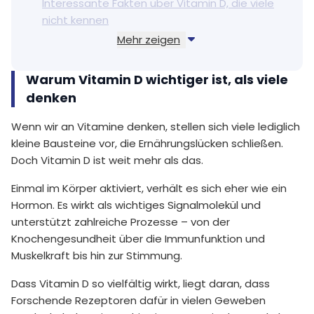
Interessante Fakten über Vitamin D, die viele
nicht kennen
Mehr zeigen
Faktoren, die beeinflussen, wie viel Vitamin D
dein Körper produziert
Warum Vitamin D wichtiger ist, als viele
Anzeichen dafür, dass du möglicherweise zu
wenig Vitamin D bekommst
denken
Wann Supplementierung sinnvoll sein kann
Wenn wir an Vitamine denken, stellen sich viele lediglich
Ein kleiner Nährstoff, der Aufmerksamkeit
kleine Bausteine vor, die Ernährungslücken schließen.
verdient
Doch Vitamin D ist weit mehr als das.
Einmal im Körper aktiviert, verhält es sich eher wie ein
Hormon. Es wirkt als wichtiges Signalmolekül und
unterstützt zahlreiche Prozesse – von der
Knochengesundheit über die Immunfunktion und
Muskelkraft bis hin zur Stimmung.
Dass Vitamin D so vielfältig wirkt, liegt daran, dass
Forschende Rezeptoren dafür in vielen Geweben