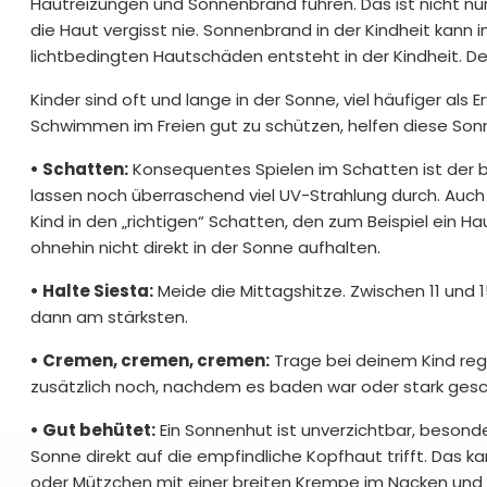
Hautreizungen und Sonnenbrand führen. Das ist nicht nu
die Haut vergisst nie. Sonnenbrand in der Kindheit kann 
lichtbedingten Hautschäden entsteht in der Kindheit. D
Kinder sind oft und lange in der Sonne, viel häufiger al
Schwimmen im Freien gut zu schützen, helfen diese Son
• Schatten:
Konsequentes Spielen im Schatten ist der
lassen noch überraschend viel UV-Strahlung durch. Auc
Kind in den „richtigen“ Schatten, den zum Beispiel ein Ha
ohnehin nicht direkt in der Sonne aufhalten.
• Halte Siesta:
Meide die Mittagshitze. Zwischen 11 und 1
dann am stärksten.
• Cremen, cremen, cremen:
Trage bei deinem Kind re
zusätzlich noch, nachdem es baden war oder stark gesc
• Gut behütet:
Ein Sonnenhut ist unverzichtbar, besonder
Sonne direkt auf die empfindliche Kopfhaut trifft. Das 
oder Mützchen mit einer breiten Krempe im Nacken und a