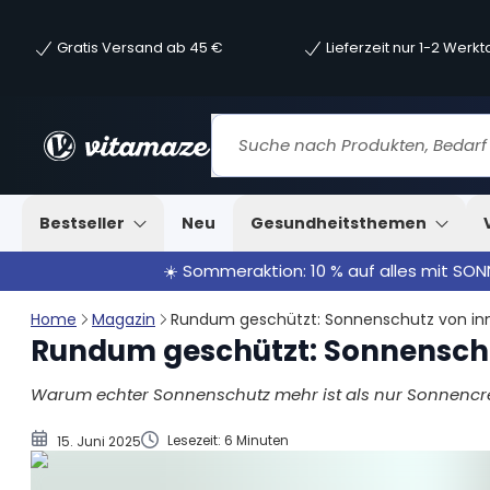
Gratis Versand ab 45 €
Lieferzeit nur 1-2 Werk
Sonnenschutz von außen: Cremes, Sprays und Gel
Optimale Wirkung durch großzügiges Eincremen
Sonnenschutz von innen dank antioxidativer Nährstof
Astaxanthin fängt UV-Strahlen ein
Der sicherste Schutz vor UV-Strahlung: Schatten
Sonnenschutz für Kinder und Babys
Bestseller
Neu
Gesundheitsthemen
☀️ Sommeraktion: 10 % auf alles mit SO
Home
Magazin
Rundum geschützt: Sonnenschutz von i
Rundum geschützt: Sonnensch
Warum echter Sonnenschutz mehr ist als nur Sonnenc
Lesezeit: 6 Minuten
15. Juni 2025