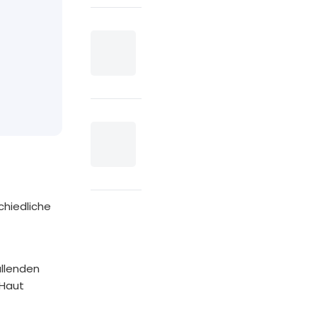
chiedliche
allenden
 Haut