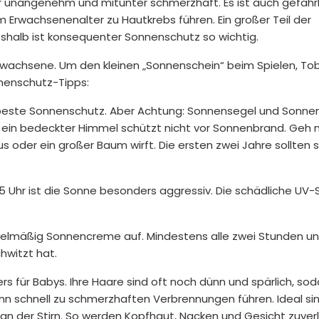
r unangenehm und mitunter schmerzhaft. Es ist auch gefährl
im Erwachsenenalter zu Hautkrebs führen. Ein großer Teil der
eshalb ist konsequenter Sonnenschutz so wichtig.
s Erwachsene. Um den kleinen „Sonnenschein“ beim Spielen, T
nenschutz-Tipps:
 beste Sonnenschutz. Aber Achtung: Sonnensegel und Sonne
h ein bedeckter Himmel schützt nicht vor Sonnenbrand. Geh
us oder ein großer Baum wirft. Die ersten zwei Jahre sollten 
5 Uhr ist die Sonne besonders aggressiv. Die schädliche UV-S
gelmäßig Sonnencreme auf. Mindestens alle zwei Stunden u
hwitzt hat.
s für Babys. Ihre Haare sind oft noch dünn und spärlich, sod
kann schnell zu schmerzhaften Verbrennungen führen. Ideal si
n der Stirn. So werden Kopfhaut, Nacken und Gesicht zuverl