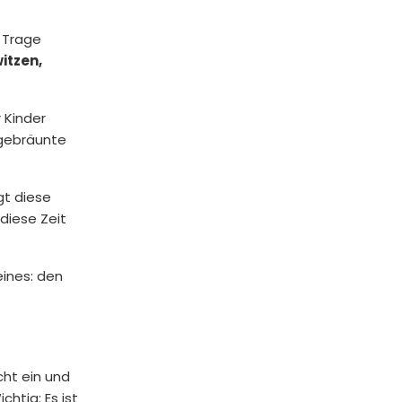
 Trage
itzen,
 Kinder
rgebräunte
gt diese
diese Zeit
eines: den
ht ein und
htig: Es ist