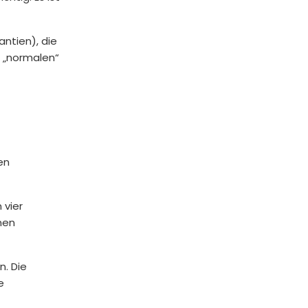
ntien), die
m „normalen“
en
 vier
men
n. Die
e