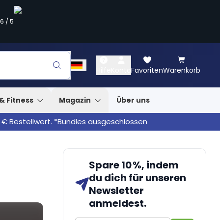
.6
/
5
Hilfe
Konto
Favoriten
Warenkorb
& Fitness
Magazin
Über uns
 € Bestellwert. *Bundles ausgeschlossen
Spare 10 %, indem
du dich für unseren
Newsletter
anmeldest.