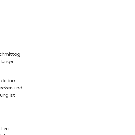
achmittag
 lange
e keine
lecken und
ung ist
l zu