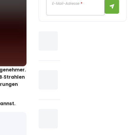
E-Mail-Adresse
*
angenehmer.
VB‑Strahlen
örungen
kannst.