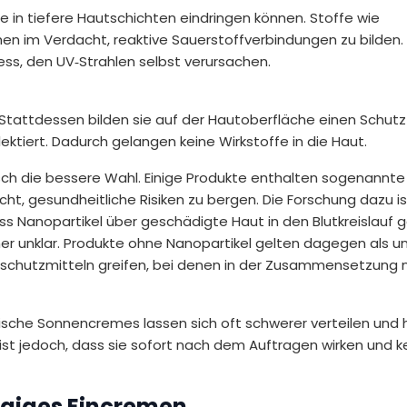
sie in tiefere Hautschichten eindringen können. Stoffe wie
 im Verdacht, reaktive Sauerstoffverbindungen zu bilden.
ess, den UV‑Strahlen selbst verursachen.
 Stattdessen bilden sie auf der Hautoberfläche einen Schutzf
lektiert. Dadurch gelangen keine Wirkstoffe in die Haut.
ch die bessere Wahl. Einige Produkte enthalten sogenannte
acht, gesundheitliche Risiken zu bergen. Die Forschung dazu i
ss Nanopartikel über geschädigte Haut in den Blutkreislauf 
er unklar. Produkte ohne Nanopartikel gelten dagegen als u
schutzmitteln greifen, bei denen in der Zusammensetzung n
ische Sonnencremes lassen sich oft schwerer verteilen und 
l ist jedoch, dass sie sofort nach dem Auftragen wirken und k
giges Eincremen