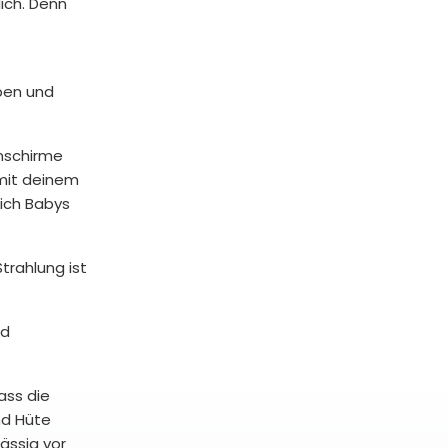
ich. Denn
oben und
nschirme
 mit deinem
sich Babys
trahlung ist
nd
ass die
nd Hüte
ässig vor