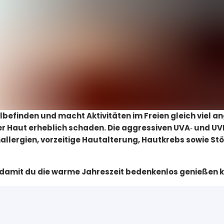
efinden und macht Aktivitäten im Freien gleich viel 
der Haut erheblich schaden. Die aggressiven UVA‑ und U
llergien, vorzeitige Hautalterung, Hautkrebs sowie St
– damit du die warme Jahreszeit bedenkenlos genießen 