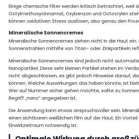
Einige chemische Filter werden kritisch betrachtet, weil 
Octylmethoxycinnamat, Oxybenzon und Octocrylen stehen
können oxidativen Stress auslösen, also genau den Proz
Mineralische Sonnencremes
Mineralische Sonnencremes ziehen nicht in die Haut ein.
Sonnenstrahlen mithilfe von Titan- oder Zinkpartikeln ref
Mineralische Sonnencremes sind jedoch nicht automatis
Nanopartikel. Diese sehr kleinen Partikel stehen im Verd
nicht abgeschlossen, es gibt jedoch Hinweise darauf, da
können. Welche Auswirkungen das haben könnte, ist bish
Wer auf Nummer sicher gehen möchte, sollte zu Sonnen
Begriff „nano“ angegeben ist.
Die Anwendung kann etwas anspruchsvoller sein. Mineral
einen sichtbaren weißlichen Film auf der Haut. Ein Vortei
Einwirkzeitraum notwendig ist.
Optimale Wirkung durch großzü