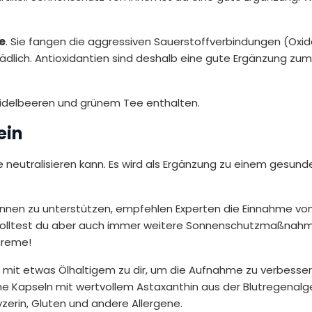
e
. Sie fangen die aggressiven Sauerstoffverbindungen (Oxida
dlich. Antioxidantien sind deshalb eine gute Ergänzung zu
Heidelbeeren und grünem Tee enthalten.
ein
le neutralisieren kann. Es wird als Ergänzung zu einem gesund
nnen zu unterstützen, empfehlen Experten die Einnahme von
ch solltest du aber auch immer weitere Sonnenschutzmaßnah
creme!
 mit etwas Ölhaltigem zu dir, um die Aufnahme zu verbesser
ne Kapseln mit wertvollem Astaxanthin aus der Blutregenalg
zerin, Gluten und andere Allergene.