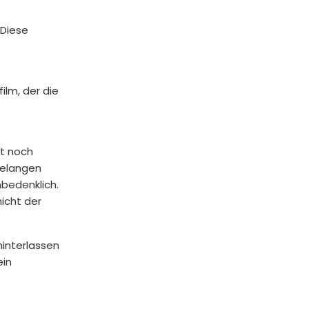
 Diese
ilm, der die
st noch
gelangen
nbedenklich.
icht der
hinterlassen
ein