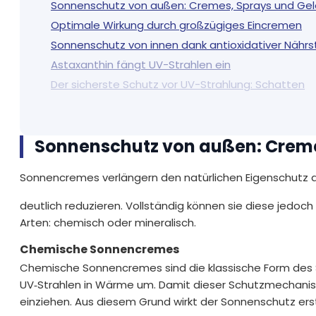
Sonnenschutz von außen: Cremes, Sprays und Gele
Optimale Wirkung durch großzügiges Eincremen
Sonnenschutz von innen dank antioxidativer Nährs
Astaxanthin fängt UV-Strahlen ein
Der sicherste Schutz vor UV-Strahlung: Schatten
Sonnenschutz für Kinder und Babys
Sonnenschutz von außen: Cremes
Sonnencremes verlängern den natürlichen Eigenschutz d
deutlich reduzieren. Vollständig können sie diese jedoc
Arten: chemisch oder mineralisch.
Chemische Sonnencremes
Chemische Sonnencremes sind die klassische Form des S
UV‑Strahlen in Wärme um. Damit dieser Schutzmechanismu
einziehen. Aus diesem Grund wirkt der Sonnenschutz ers