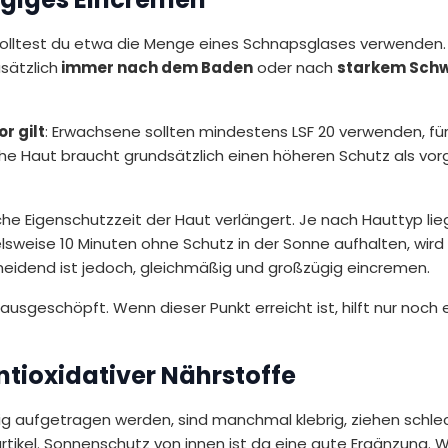
 solltest du etwa die Menge eines Schnapsglases verwenden.
sätzlich
immer nach dem Baden
oder nach
starkem Schw
r gilt
: Erwachsene sollten mindestens LSF 20 verwenden, für
iche Haut braucht grundsätzlich einen höheren Schutz als vo
liche Eigenschutzzeit der Haut verlängert. Je nach Hauttyp lie
lsweise 10 Minuten ohne Schutz in der Sonne aufhalten, wird 
cheidend ist jedoch, gleichmäßig und großzügig eincremen.
geschöpft. Wenn dieser Punkt erreicht ist, hilft nur noch 
tioxidativer Nährstoffe
g aufgetragen werden, sind manchmal klebrig, ziehen schlec
ikel. Sonnenschutz von innen ist da eine gute Ergänzung. Wic