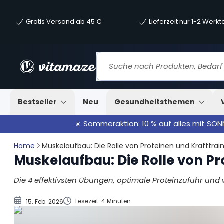
Gratis Versand ab 45 €
Lieferzeit nur 1-2 Werk
Die großen Vier: Die effektivsten Übungen für d
Mit Proteinen zu mehr Muskelkraft
Bestseller
Neu
Gesundheitsthemen
☀️ Sommeraktion: 10 % auf alles mit SO
Home
Muskelaufbau: Die Rolle von Proteinen und Krafttrai
Muskelaufbau: Die Rolle von Pr
Die 4 effektivsten Übungen, optimale Proteinzufuhr und
Lesezeit: 4 Minuten
15. Feb. 2026