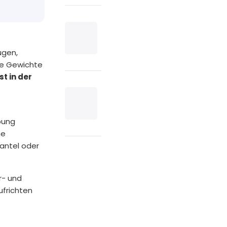
ugen,
re Gewichte
st in der
Übung
ne
hantel oder
r- und
ufrichten