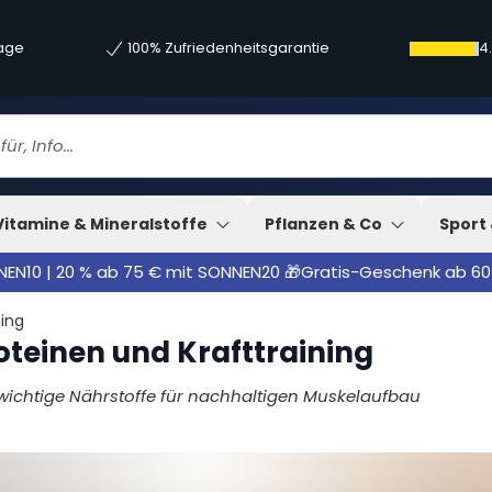
tage
100% Zufriedenheitsgarantie
4
en Muskelaufbau
Vitamine & Mineralstoffe
Pflanzen & Co
Sport 
NNEN10 | 20 % ab 75 € mit SONNEN20 🎁Gratis-Geschenk ab 60
ning
oteinen und Krafttraining
 wichtige Nährstoffe für nachhaltigen Muskelaufbau