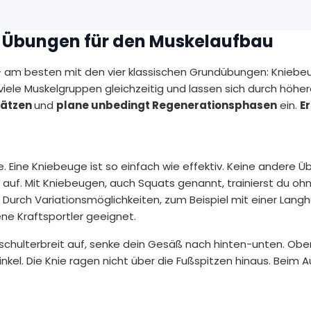
en Übungen für den Muskelaufbau
 – am besten mit den vier klassischen Grundübungen: Kniebe
viele Muskelgruppen gleichzeitig und lassen sich durch höhe
 Sätzen
und
plane unbedingt Regenerationsphasen
ein.
Er
e. Eine Kniebeuge ist so einfach wie effektiv. Keine andere 
f. Mit Kniebeugen, auch Squats genannt, trainierst du oh
 Durch Variationsmöglichkeiten, zum Beispiel mit einer Lang
ene Kraftsportler geeignet.
e schulterbreit auf, senke dein Gesäß nach hinten-unten. Obe
kel. Die Knie ragen nicht über die Fußspitzen hinaus. Beim A