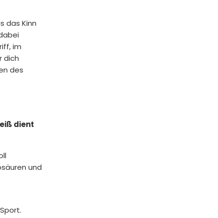
is das Kinn
 dabei
ff, im
r dich
ten des
eiß dient
ll
nosäuren und
 Sport.