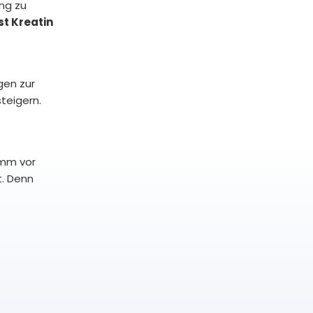
ung zu
st Kreatin
gen zur
steigern.
.
imm vor
t. Denn