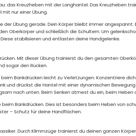
au: das Kreuzheben mit der Langhantel. Das Kreuzheben trai
 mit nur einer Übung.
se der Übung gerade. Dein Körper bleibt immer angespannt.
n den Oberkörper und schließlich die Schultern. Um gelenksch
iese stabilisieren und entlasten deine Handgelenke.
drücken. Mit dieser Übung trainierst du den gesamten Oberkö
und sogar den Rücken.
 beim Bankdrücken leicht zu Verletzungen. Konzentriere dich 
ank und drückst die Hantel mit einer dynamischen Bewegung 
ngsam nach unten. Beim Senken atmest du ein, beim Heben 
beim Bankdrücken. Dies ist besonders beim Heben von sc
ster – Schutz für deine Handflächen.
ssiker. Durch Klimmzüge trainierst du deinen ganzen Körper