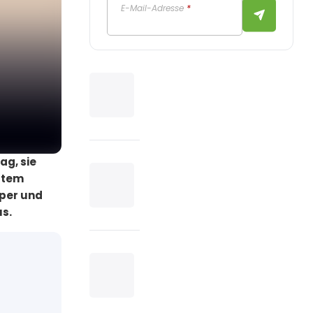
E-Mail-Adresse
*
ag, sie
eltem
rper und
us.