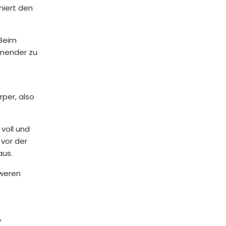
niert den
 Beim
onender zu
rper, also
voll und
vor der
aus.
hweren
,