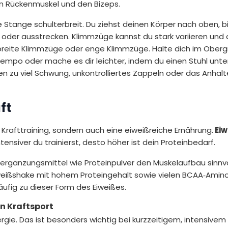
n Rückenmuskel und den Bizeps.
e Stange schulterbreit. Du ziehst deinen Körper nach oben, b
n oder ausstrecken. Klimmzüge kannst du stark variieren und
reite Klimmzüge oder enge Klimmzüge. Halte dich im Obergri
empo oder mache es dir leichter, indem du einen Stuhl unte
en zu viel Schwung, unkontrolliertes Zappeln oder das Anhal
ft
Krafttraining, sondern auch eine eiweißreiche Ernährung.
Eiw
ntensiver du trainierst, desto höher ist dein Proteinbedarf.
gänzungsmittel wie Proteinpulver den Muskelaufbau sinnvo
Eiweißshake mit hohem Proteingehalt sowie vielen BCAA‑Ami
ufig zu dieser Form des Eiweißes.
en Kraftsport
ergie. Das ist besonders wichtig bei kurzzeitigem, intensivem