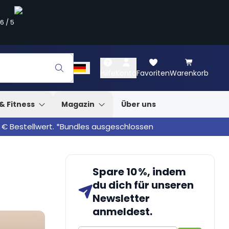
.6
/
5
Hilfe
Konto
Favoriten
Warenkorb
& Fitness
Magazin
Über uns
 € Bestellwert. *Bundles ausgeschlossen
Spare 10 %, indem
du dich für unseren
Newsletter
anmeldest.