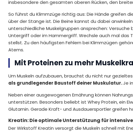
insbesondere den gesamten oberen Rücken, den breite
So führst du Klimmzüge richtig aus: Die Hände greifen di
über der Stange ist. Die Beine kannst du dabei anwinkel
unterschiedliche Muskelgruppen ansprechen: Versuche b
Untergriff oder im Hammergriff. Wechsle auch mal das T
stellst. Zu den häufigsten Fehlern bei Klimmzügen gehör
Atems.
Mit Proteinen zu mehr Muskelkra
Um Muskeln aufzubauen, brauchst du nicht nur gezieltes 
als grundlegender Baustoff deiner Muskulatur.
Je i
Neben einer ausgewogenen Ernährung können Nahrungser
unterstützen. Besonders beliebt ist Whey Protein, ein 
Glutamin. Gerade Kraft- und Ausdauersportler greifen hä
Kreatin: Die optimale Unterstützung für intensiv
Der Wirkstoff Kreatin versorgt die Muskeln schnell mit En