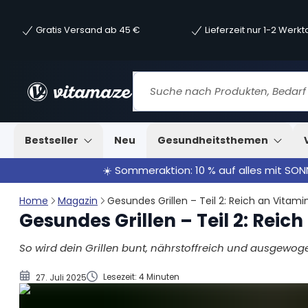
Gratis Versand ab 45 €
Lieferzeit nur 1-2 Werk
Gesund grillen mit Fleisch
Fisch grillen
Gemüse grillen
Selbstgemachte Marinade für Gri
Gesunde Grillideen: Obst grillen
Bestseller
Neu
Gesundheitsthemen
☀️ Sommeraktion: 10 % auf alles mit SO
Home
Magazin
Gesundes Grillen – Teil 2: Reich an Vitami
Gesundes Grillen – Teil 2: Reic
So wird dein Grillen bunt, nährstoffreich und ausgewog
Lesezeit: 4 Minuten
27. Juli 2025