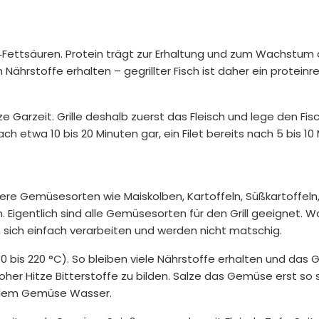
3‑Fettsäuren. Protein trägt zur Erhaltung und zum Wachstum 
Nährstoffe erhalten – gegrillter Fisch ist daher ein proteinr
 Garzeit. Grille deshalb zuerst das Fleisch und lege den Fisc
ch etwa 10 bis 20 Minuten gar, ein Filet bereits nach 5 bis 10
ere Gemüsesorten wie Maiskolben, Kartoffeln, Süßkartoffeln
 Eigentlich sind alle Gemüsesorten für den Grill geeignet.
sich einfach verarbeiten und werden nicht matschig.
bis 220 °C). So bleiben viele Nährstoffe erhalten und das
hoher Hitze Bitterstoffe zu bilden. Salze das Gemüse erst so 
ht dem Gemüse Wasser.