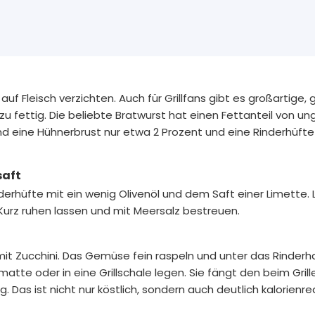
uf Fleisch verzichten. Auch für Grillfans gibt es großartige,
t zu fettig. Die beliebte Bratwurst hat einen Fettanteil von un
d eine Hühnerbrust nur etwa 2 Prozent und eine Rinderhüft
saft
inderhüfte mit ein wenig Olivenöl und dem Saft einer Limette.
 Kurz ruhen lassen und mit Meersalz bestreuen.
 mit Zucchini. Das Gemüse fein raspeln und unter das Rinder
atte oder in eine Grillschale legen. Sie fängt den beim Grill
. Das ist nicht nur köstlich, sondern auch deutlich kalorienre