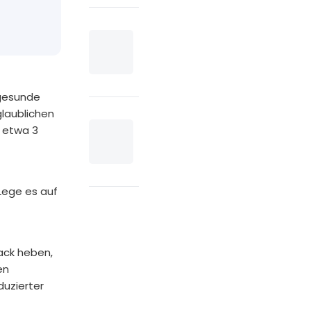
 gesunde
glaublichen
e etwa 3
 Lege es auf
hack heben,
en
duzierter