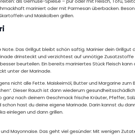
ereiten: als Gemüse-Spieße – pur oder mit Fleisch, Tofu, Sei
, schmackhaft mariniert oder mit Parmesan überbacken. Beso
kartoffeln und Maiskolben grillen.
ri
te. Das Grillgut bleibt schön saftig. Marinier dein Grillgut
rinade drinsteckt und verzichtest auf unnötige Zusatzstoffe
besser beurteilen. Ein bereits mariniertes Stück Fleisch kan
eckt unter der Marinade.
gens nicht alle Fette. Maiskeimöl, Butter und Margarine zum B
uchen“. Dieser Rauch ist dann wiederum gesundheitsschädlich
 ganz nach deinem Geschmack frische Kräuter, Pfeffer, Salz
d schon hast du deine eigene Marinade. Darin kannst du dann 
ka einlegen und dann grillen.
lz und Mayonnaise. Das geht viel gesünder: Mit wenigen Zutat