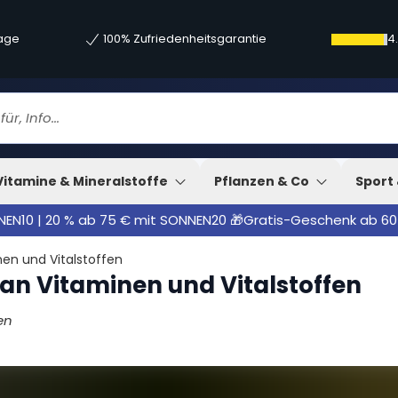
tage
100% Zufriedenheitsgarantie
4
Vitamine & Mineralstoffe
Pflanzen & Co
Sport 
NNEN10 | 20 % ab 75 € mit SONNEN20 🎁Gratis-Geschenk ab 60
nen und Vitalstoffen
h an Vitaminen und Vitalstoffen
en