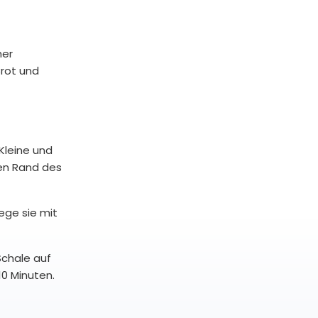
her
Brot und
 Kleine und
den Rand des
lege sie mit
Schale auf
10 Minuten.