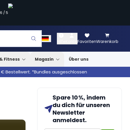
.6
/
5
Hilfe
Konto
Favoriten
Warenkorb
& Fitness
Magazin
Über uns
 € Bestellwert. *Bundles ausgeschlossen
Spare 10 %, indem
du dich für unseren
Newsletter
anmeldest.