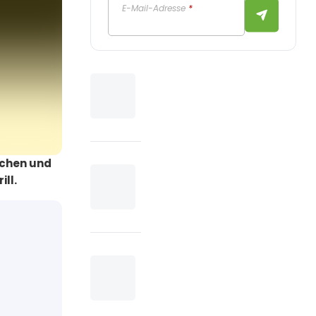
E-Mail-Adresse
*
schen und
ll.