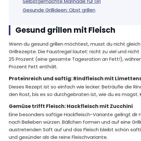
Selbstgemachte Marinade für Gri
Gesunde Grillideen: Obst grillen
Gesund grillen mit Fleisch
Wenn du gesund grillen möchtest, musst du nicht gleich a
Grillrezepte. Die Faustregel lautet: nicht zu viel und nich
25 Prozent (eine gesamte Tagesration an Fett!), währen
Prozent Fett enthält.
Proteinreich und saftig: Rindfleisch mit Limetten
Dieses Rezept ist so einfach wie lecker: Beträufle die R
den Rost, bis es so durchgebraten ist, wie du es magst.
Gemüse trifft Fleisch: Hackfleisch mit Zucchini
Eine besonders saftige Hackfleisch-Variante gelingt dir
nach Belieben würzen. Bällchen formen und auf eine Grillm
austretenden Saft auf und das Fleisch bleibt schön saftig
und gesünder als die reine Fleischvariante.