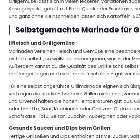
Grillgemüse lässt sich in vielen leckeren Variationen zub
Käse gespickt, gefüllt mit Feta, Quark oder Frischkäse
und ganz ohne Kleinschneiden lassen sich Kartoffeln, Süß
Selbstgemachte Marinade für G
llfleisch und Grillgemüse
Marinaden verleihen Fleisch und Gemüse eine besondere No
einfach selbst , so weißt du immer genau, was in der Ma
Außerdem kannst du die Qualität des Grillfleischs selbst 
mal länger liegen und nicht mehr frisch sein – gut verst
Für eine selbst angerührte Grillmarinade eignen sich übri
vertragen die starke Hitze beim Grillen nicht und „verra
und Olivenöl halten die hohen Temperaturen gut aus. Gib
oder Limette, Senf, Knoblauch oder Chili zum Öl dazu un
Schafskäse, Tofu, Seitan, Zucchini, Auberginen oder Papri
Gesunde Saucen und Dips beim Grillen
Fertige Grillsoßen und Dips enthalten oft viel Zucker, Sa