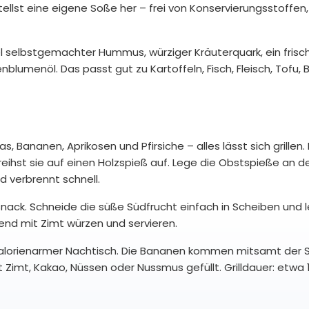
ellst eine eigene Soße her – frei von Konservierungsstoffen,
el selbstgemachter Hummus, würziger Kräuterquark, ein frisc
lumenöl. Das passt gut zu Kartoffeln, Fisch, Fleisch, Tofu, 
, Bananen, Aprikosen und Pfirsiche – alles lässt sich grillen.
eihst sie auf einen Holzspieß auf. Lege die Obstspieße an 
nd verbrennt schnell.
llsnack. Schneide die süße Südfrucht einfach in Scheiben und 
ßend mit Zimt würzen und servieren.
 kalorienarmer Nachtisch. Die Bananen kommen mitsamt der 
it Zimt, Kakao, Nüssen oder Nussmus gefüllt. Grilldauer: etwa 