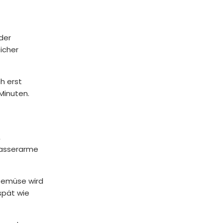
der
eicher
h erst
 Minuten.
,
 Wasserarme
 Gemüse wird
spät wie