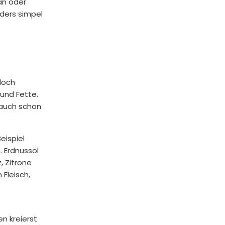
tan oder
nders simpel
 doch
 und Fette.
n auch schon
eispiel
. Erdnussöl
, Zitrone
Fleisch,
en kreierst