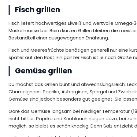
Fisch grillen
Fisch liefert hochwertiges Eiweiß und wertvolle Omega‑
Muskelmasse bei. Beim kurzen Grillen bleiben die meisten 
Bestandteil einer ausgewogenen Ernährung.
Fisch und Meeresfrüchte benötigen generell nur eine kurze
später auf den Rost. Ein ganzer Fisch ist je nach Größe na
Gemüse grillen
Du machst das Grillen bunt und abwechslungsreich: Leck
Champignons, Paprika, Auberginen, Spargel und Zwiebeln.
Gemüse sind jedoch besonders gut geeignet. Sie lassen 
Gare das Gemüse langsam bei niedriger Temperatur (180 
nicht bitter. Paprika und Knoblauch neigen dazu, bei zu 
möglich, so bleibt es schön knackig. Denn Salz entzie