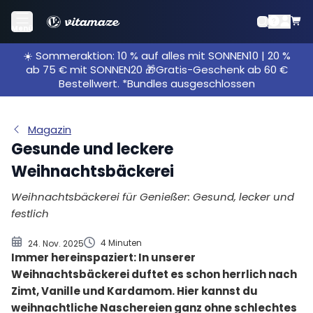
Statt Zucker: Gesund Backen mit
Menü
Trockenfrüchten, Bananen und Honig
☀️ Sommeraktion: 10 % auf alles mit SONNEN10 | 20 %
Statt Weißmehl: Feingemahlene Nüsse und
ab 75 € mit SONNEN20 🎁Gratis-Geschenk ab 60 €
Vollkornmehle
Bestellwert. *Bundles ausgeschlossen
Statt Ei: Vegane Plätzchen mit Apfelmus, Banane
oder Chiasamen
Magazin
Weihnachtliche Rezepte
Gesunde und leckere
Gesund trinken: Zuckerfreier Glühwein &
weihnachtliche Gewürzmilch
Weihnachtsbäckerei
Weihnachtsbäckerei für Genießer: Gesund, lecker und
festlich
4 Minuten
24. Nov. 2025
Immer hereinspaziert: In unserer
Weihnachtsbäckerei duftet es schon herrlich nach
Zimt, Vanille und Kardamom. Hier kannst du
weihnachtliche Naschereien ganz ohne schlechtes