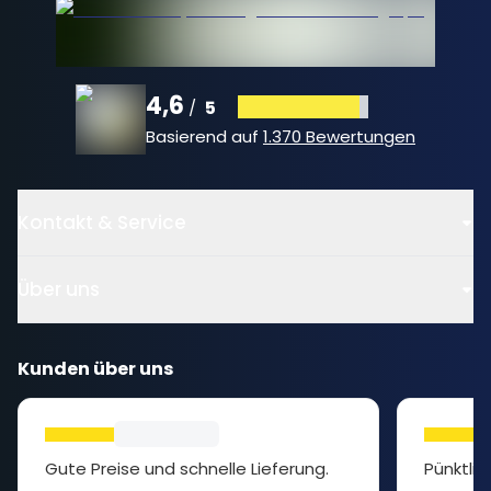
4,6
5
/
Basierend auf
1.370 Bewertungen
Kontakt & Service
Über uns
Kunden über uns
Gute Preise und schnelle Lieferung.
Pünktlic