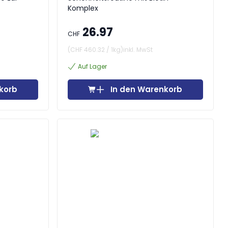
Komplex
26.97
CHF
(
CHF 460.32
/
1kg
)
inkl. MwSt
Auf Lager
korb
In den Warenkorb