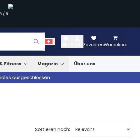
5
/
5
Hilfe
Konto
Favoriten
Warenkorb
& Fitness
Magazin
Über uns
undles ausgeschlossen
Sortieren nach: