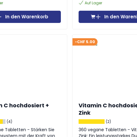
er
Auf Lager
In den Warenkorb
In den Waren
-CHF 5.00
n C hochdosiert +
Vitamin C hochdosie
Zink
(4)
(2)
letten - Stärken Sie
360 vegane Tabletten - Vi
nsystem mit der Kraft von
Zink: Ein leistungsstarkes D