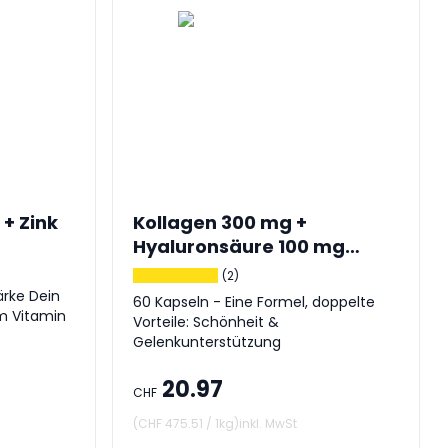
 + Zink
Kollagen 300 mg +
Hyaluronsäure 100 mg
hochdosiert
(2)
ärke Dein
60 Kapseln - Eine Formel, doppelte
 Vitamin
Vorteile: Schönheit &
Gelenkunterstützung
20.97
CHF
(
CHF 475.51
/
1kg
)
inkl. MwSt