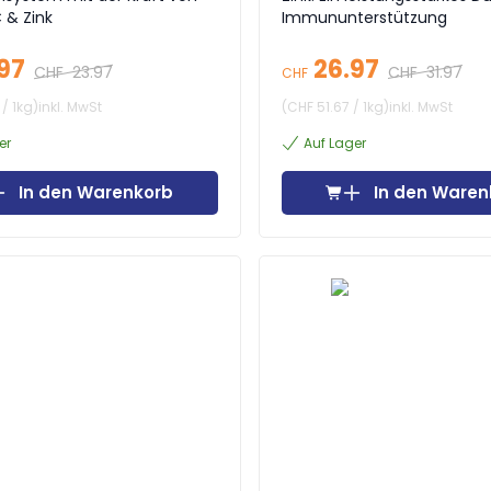
 & Zink
Immununterstützung
97
26.97
CHF
23.97
CHF
31.97
CHF
/
1kg
)
inkl. MwSt
(
CHF 51.67
/
1kg
)
inkl. MwSt
er
Auf Lager
In den Warenkorb
In den Waren