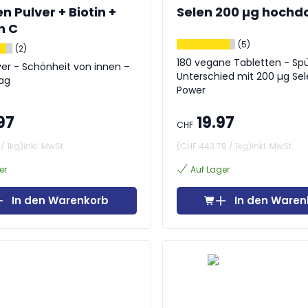
n Pulver + Biotin +
Selen 200 µg hochdo
n C
(5)
(2)
180 vegane Tabletten - Spüre den
er - Schönheit von innen –
Unterschied mit 200 µg Se
Tag
Power
97
19.97
CHF
/
1kg
)
inkl. MwSt
(
CHF 443.78
/
1kg
)
inkl. MwSt
er
Auf Lager
In den Warenkorb
In den Waren