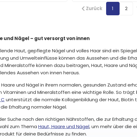
Zurück
1
2
e und Nägel – gut versorgt von innen
ahlende Haut, gepflegte Nägel und volles Haar sind ein Spieg
erung und Umwelteinflüsse können das Aussehen und die Erhalt
d Mineralstoffe können dazu beitragen, Haut, Haare und Nä
ahlendes Aussehen von innen heraus.
 Haare und Nägel in ihrem normalen, gesunden Zustand erha
Vitaminen und Mineralstoffen eine wichtige Rolle. So trägt
 C
unterstützt die normale Kollagenbildung der Haut, Biotin 
 die Erhaltung normaler Nägel.
 der Suche nach den richtigen Nährstoffen, die zur Erhaltung
swahl zum Thema
Haut, Haare und Nägel
, um mehr über die e
odukt für deine Bedürfnisse zu finden.