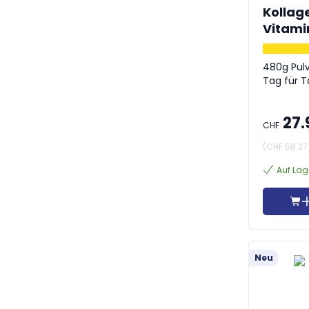
Kollage
Vitami
480g Pulv
Tag für 
27.
CHF
(
CHF 58.27
Auf Lag
Neu