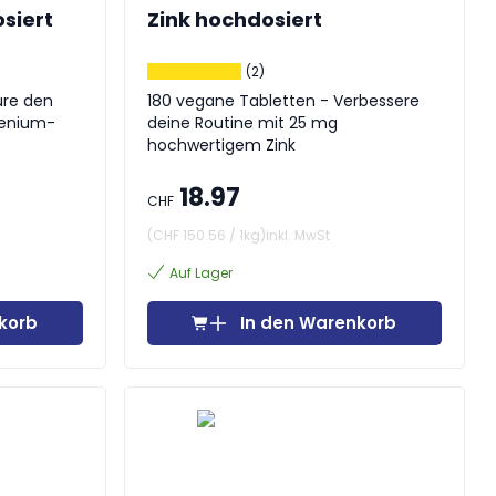
siert
Zink hochdosiert
(2)
180 vegane Tabletten - Verbessere
lenium-
deine Routine mit 25 mg
hochwertigem Zink
18.97
CHF
(
CHF 150.56
/
1kg
)
inkl. MwSt
Auf Lager
korb
In den Warenkorb