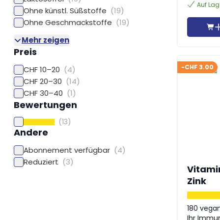
Auf Lag
Ohne künstl. Süßstoffe
(19)
Ohne Geschmackstoffe
(19)
Mehr zeigen
Preis
-CHF 3.00
CHF 10–20
(4)
CHF 20–30
(14)
CHF 30–40
(1)
Bewertungen
(13)
Andere
Abonnement verfügbar
(4)
Reduziert
(3)
Vitami
Zink
180 vegane Tab
Ihr Immu