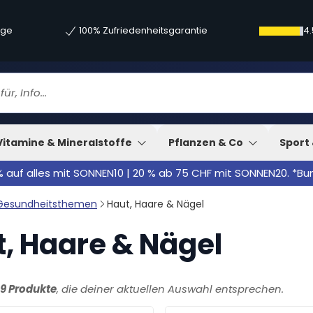
age
100% Zufriedenheitsgarantie
4.
Vitamine & Mineralstoffe
Pflanzen & Co
Sport 
% auf alles mit SONNEN10 | 20 % ab 75 CHF mit SONNEN20. *B
Gesundheitsthemen
Haut, Haare & Nägel
, Haare & Nägel
19 Produkte
, die deiner aktuellen Auswahl entsprechen.