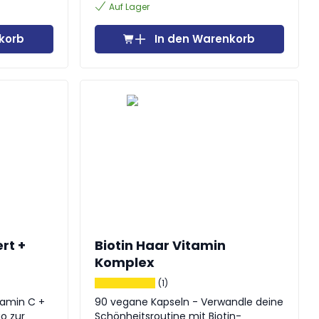
Auf Lager
korb
In den Warenkorb
rt +
Biotin Haar Vitamin
Komplex
(1)
tamin C +
90 vegane Kapseln - Verwandle deine
uo zur
Schönheitsroutine mit Biotin-