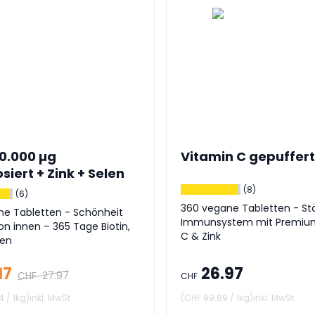
10.000 µg
Vitamin C gepuffert
iert + Zink + Selen
(8)
(6)
360 vegane Tabletten - St
ne Tabletten - Schönheit
Immunsystem mit Premium
 innen – 365 Tage Biotin,
C & Zink
len
17
26.97
CHF
27.97
CHF
4
/
1kg
)
inkl. MwSt
(
CHF 99.89
/
1kg
)
inkl. MwSt