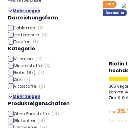
Stoffwechsel
-10%
Mehr zeigen
Bestseller
Darreichungsform
Tabletten
(9)
Hartkapseln
(6)
Tropfen
(1)
Kategorie
Vitamine
(12)
Biotin 
Mineralstoffe
(8)
hochdos
Biotin (B7)
(7)
Zink
(7)
Vitalstoffe
(6)
365 vega
kommt von
Mehr zeigen
Zink & Se
Produkteigenschaften
25.
CHF
Ohne Farbstoffe
(19)
Glutenfrei
(19)
(
CHF 275.8
Laktosefrei
(19)