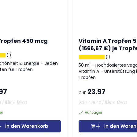
 Tropfen 450 mcg
Vitamin A Tropfen 
(1666,67 IE) je Tropf
vegan
(1)
(1)
chönheit & Energie – Jeden
50 ml - Hochdosiertes veg
fen für Tropfen
Vitamin A – Unterstützung 
Tropfen
97
23.97
CHF
0
/
1L
)
inkl. MwSt
(
CHF 479.40
/
1L
)
inkl. MwSt
er
Auf Lager
In den Warenkorb
In den Waren