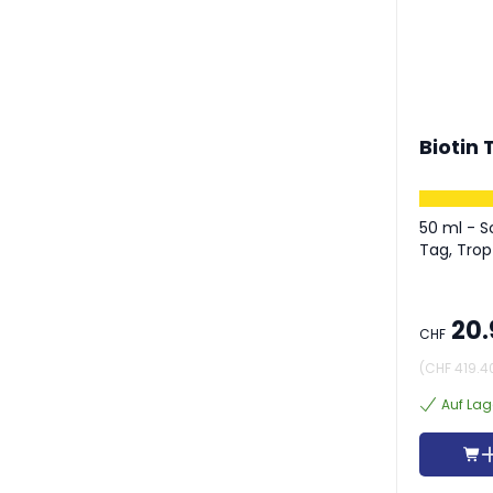
Biotin
50 ml - S
Tag, Trop
20.
CHF
(
CHF 419.4
Auf Lag