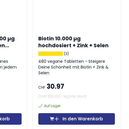
500 µg
Biotin 10.000 µg
en
hochdosiert + Zink + Selen
(3)
anes
480 vegane Tabletten - Steigere
in jedem
Deine Schönheit mit Biotin + Zink &
Selen
30.97
CHF
(
CHF 258.08
/
1kg
)
inkl. MwSt
Auf Lager
korb
In den Warenkorb