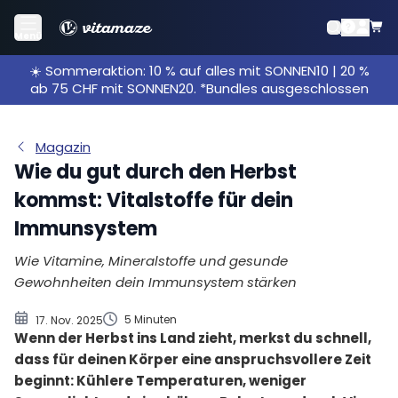
1. Stark durch Gelassenheit: So beeinflussen
Menü
positive Gedanken dein Immunsystem
☀️ Sommeraktion: 10 % auf alles mit SONNEN10 | 20 %
2. Gesund essen, stark bleiben: Die besten Immun-
ab 75 CHF mit SONNEN20. *Bundles ausgeschlossen
Booster aus der Küche
3. Mit kleinen Tricks Viren und Keime fernhalten
Magazin
Wie du gut durch den Herbst
kommst: Vitalstoffe für dein
Immunsystem
Wie Vitamine, Mineralstoffe und gesunde
Gewohnheiten dein Immunsystem stärken
5 Minuten
17. Nov. 2025
Wenn der Herbst ins Land zieht, merkst du schnell,
dass für deinen Körper eine anspruchsvollere Zeit
beginnt: Kühlere Temperaturen, weniger