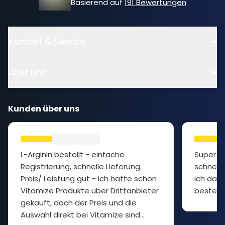
Basierend auf
191 Bewertungen
Kontakt & Service
Über uns
Kunden über uns
L-Arginin bestellt - einfache
Super P
Registrierung, schnelle Lieferung.
schnelle
Preis/ Leistung gut - ich hatte schon
ich das 
Vitamize Produkte über Drittanbieter
bestelle
gekauft, doch der Preis und die
Auswahl direkt bei Vitamize sind